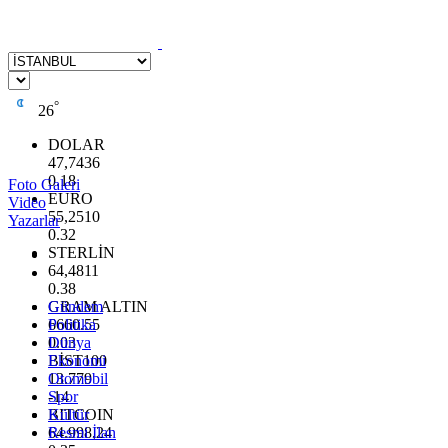
°
26
DOLAR
47,7436
0.18
Foto Galeri
EURO
Video
55,2510
Yazarlar
0.32
STERLİN
64,4811
0.38
GRAM ALTIN
Gündem
6660.55
Politika
0.03
Dünya
BİST100
Ekonomi
13.779
Otomobil
-14
Spor
BITCOIN
Kültür
64.998,24
Resmi İlan