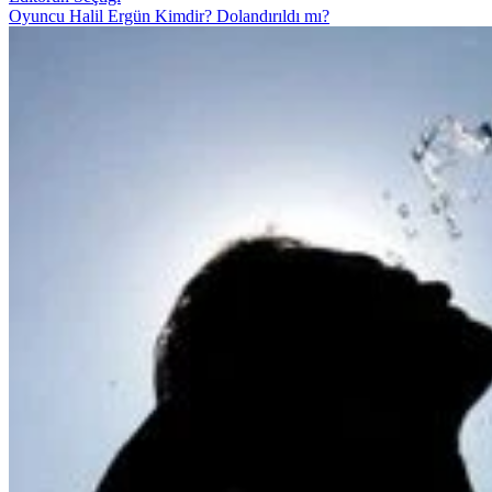
Oyuncu Halil Ergün Kimdir? Dolandırıldı mı?