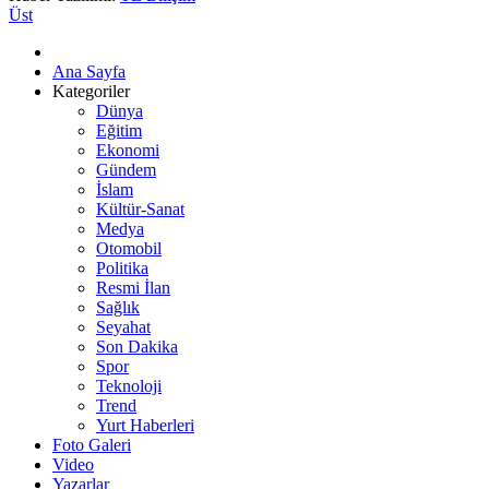
Üst
Ana Sayfa
Kategoriler
Dünya
Eğitim
Ekonomi
Gündem
İslam
Kültür-Sanat
Medya
Otomobil
Politika
Resmi İlan
Sağlık
Seyahat
Son Dakika
Spor
Teknoloji
Trend
Yurt Haberleri
Foto Galeri
Video
Yazarlar