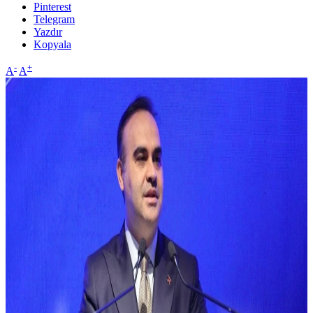
Pinterest
Telegram
Yazdır
Kopyala
-
+
A
A