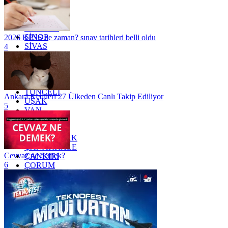
OSMANİYE
RİZE
SAKARYA
SAMSUN
SİNOP
2026 KPSS ne zaman? sınav tarihleri belli oldu
SİVAS
4
SİİRT
TEKİRDAĞ
TOKAT
TRABZON
TUNCELİ
Ankara Kedileri 27 Ülkeden Canlı Takip Ediliyor
UŞAK
5
VAN
YALOVA
YOZGAT
ZONGULDAK
ÇANAKKALE
Cevvaz ne demek?
ÇANKIRI
6
ÇORUM
İSTANBUL
İZMİR
ŞANLIURFA
ŞIRNAK