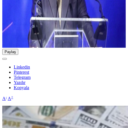
Paylaş
Linkedin
Pinterest
Telegram
Yazdır
Kopyala
-
+
A
A