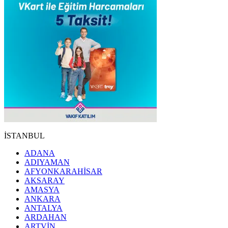
İSTANBUL
ADANA
ADIYAMAN
AFYONKARAHİSAR
AKSARAY
AMASYA
ANKARA
ANTALYA
ARDAHAN
ARTVİN