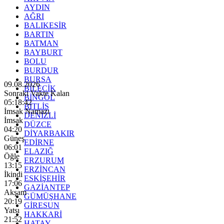
AYDIN
AĞRI
BALIKESİR
BARTIN
BATMAN
BAYBURT
BOLU
BURDUR
BURSA
09.08.2026
BİLECİK
Sonraki Vakte Kalan
BİNGÖL
05:18:40
BİTLİS
İmsak Namazı
DENİZLİ
İmsak
DÜZCE
04:20
DİYARBAKIR
Güneş
EDİRNE
06:01
ELAZIĞ
Öğle
ERZURUM
13:15
ERZİNCAN
İkindi
ESKİŞEHİR
17:06
GAZİANTEP
Akşam
GÜMÜŞHANE
20:19
GİRESUN
Yatsı
HAKKARİ
21:52
HATAY