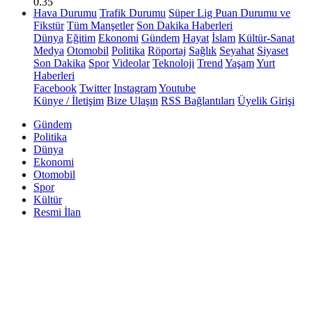
0.35
Hava Durumu
Trafik Durumu
Süper Lig Puan Durumu ve
Fikstür
Tüm Manşetler
Son Dakika Haberleri
Dünya
Eğitim
Ekonomi
Gündem
Hayat
İslam
Kültür-Sanat
Medya
Otomobil
Politika
Röportaj
Sağlık
Seyahat
Siyaset
Son Dakika
Spor
Videolar
Teknoloji
Trend
Yaşam
Yurt
Haberleri
Facebook
Twitter
Instagram
Youtube
Künye / İletişim
Bize Ulaşın
RSS Bağlantıları
Üyelik Girişi
Gündem
Politika
Dünya
Ekonomi
Otomobil
Spor
Kültür
Resmi İlan