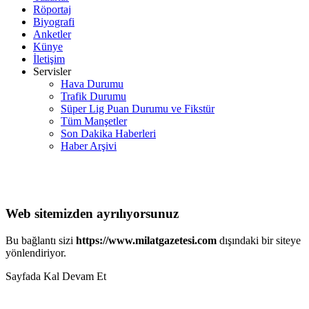
Röportaj
Biyografi
Anketler
Künye
İletişim
Servisler
Hava Durumu
Trafik Durumu
Süper Lig Puan Durumu ve Fikstür
Tüm Manşetler
Son Dakika Haberleri
Haber Arşivi
Web sitemizden ayrılıyorsunuz
Bu bağlantı sizi
https://www.milatgazetesi.com
dışındaki bir siteye
yönlendiriyor.
Sayfada Kal
Devam Et