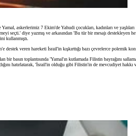
amal, askerlerimiz 7 Ekim'de Yahudi çocukları, kadınları ve yaşlıları 
emeyi seçti.' diye yazmış ve arkasından 'Bu tür bir mesajı destekleyen h
ini kullanmıştı.
'e destek veren hareketi İsrail'in kışkırttığı bazı çevrelerce polemik kon
bir basın toplantısında 'Yamal'ın kutlamada Filistin bayrağını sallam
ığını hatırlatarak, 'İsrail'in olduğu gibi Filistin'in de mevcudiyet hakkı v