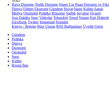
-0.63
Hava Durumu
Trafik Durumu
Süper Lig Puan Durumu ve Fiks
Dünya
Eğitim
Ekonomi
Gündem
Hayat
İslam
Kültür-Sanat
Medya
Otomobil
Politika
Röportaj
Sağlık
Seyahat
Siyaset
Son Dakika
Spor
Videolar
Teknoloji
Trend
Yaşam
Yurt Haberle
Facebook
Twitter
Instagram
Youtube
Künye / İletişim
Bize Ulaşın
RSS Bağlantıları
Üyelik Girişi
Gündem
Politika
Dünya
Ekonomi
Otomobil
Spor
Kültür
Resmi İlan