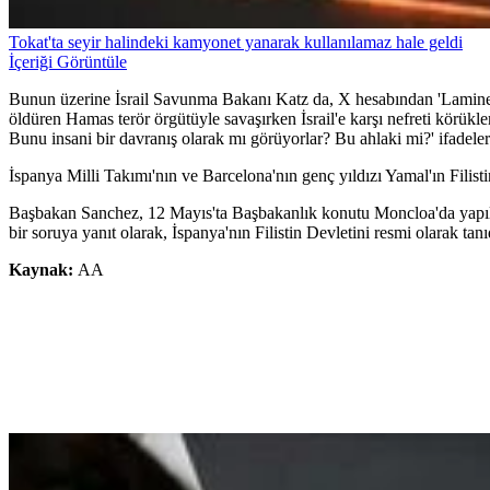
Tokat'ta seyir halindeki kamyonet yanarak kullanılamaz hale geldi
İçeriği Görüntüle
Bunun üzerine İsrail Savunma Bakanı Katz da, X hesabından 'Lamine Y
öldüren Hamas terör örgütüyle savaşırken İsrail'e karşı nefreti körükl
Bunu insani bir davranış olarak mı görüyorlar? Bu ahlaki mi?' ifadeler
İspanya Milli Takımı'nın ve Barcelona'nın genç yıldızı Yamal'ın Filistin
Başbakan Sanchez, 12 Mayıs'ta Başbakanlık konutu Moncloa'da yapılan 
bir soruya yanıt olarak, İspanya'nın Filistin Devletini resmi olarak tanıd
Kaynak:
AA