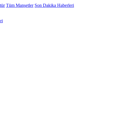
tür
Tüm Manşetler
Son Dakika Haberleri
ri