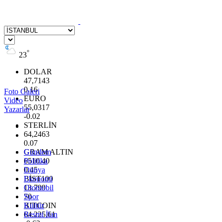
°
23
DOLAR
47,7143
0.16
Foto Galeri
EURO
Video
55,0317
Yazarlar
-0.02
STERLİN
64,2463
0.07
GRAM ALTIN
Gündem
6510.40
Politika
0.45
Dünya
BİST100
Ekonomi
13.799
Otomobil
70
Spor
BITCOIN
Kültür
64.225,61
Resmi İlan