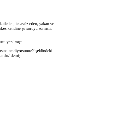
katleden, tecavüz eden, yakan ve
erkes kendine şu soruyu sormalı:
usu yapılmıştı.
asına ne diyorsunuz?' şeklindeki
ardır.' demişti.