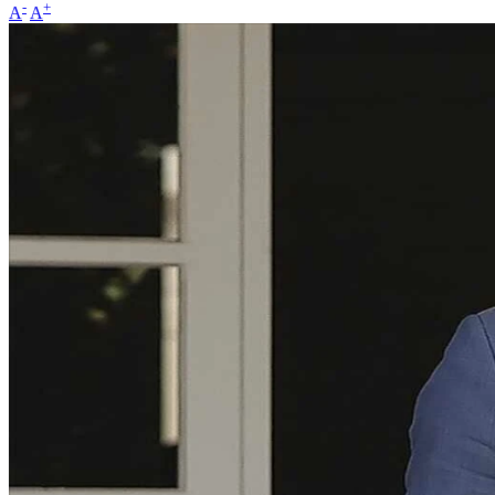
-
+
A
A