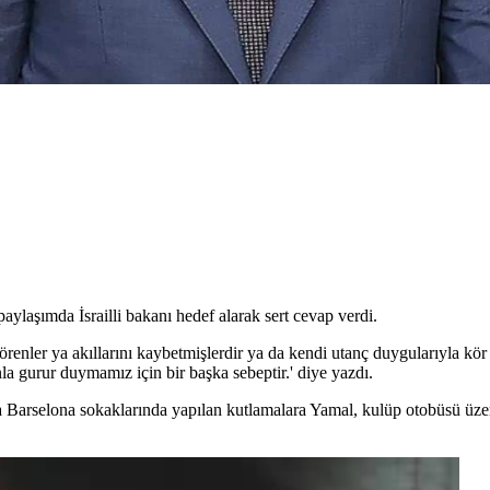
ylaşımda İsrailli bakanı hedef alarak sert cevap verdi.
görenler ya akıllarını kaybetmişlerdir ya da kendi utanç duygularıyla kö
nla gurur duymamız için bir başka sebeptir.' diye yazdı.
 Barselona sokaklarında yapılan kutlamalara Yamal, kulüp otobüsü üzeri