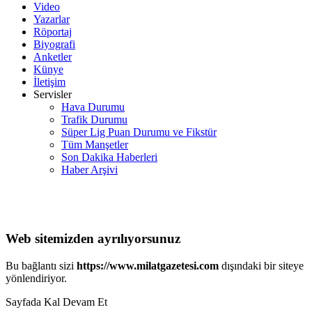
Video
Yazarlar
Röportaj
Biyografi
Anketler
Künye
İletişim
Servisler
Hava Durumu
Trafik Durumu
Süper Lig Puan Durumu ve Fikstür
Tüm Manşetler
Son Dakika Haberleri
Haber Arşivi
Web sitemizden ayrılıyorsunuz
Bu bağlantı sizi
https://www.milatgazetesi.com
dışındaki bir siteye
yönlendiriyor.
Sayfada Kal
Devam Et