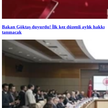
Bakan Göktaş duyurdu! İlk kez düzenli aylık hakkı
tanınacak