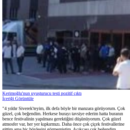
Kerimoğlu'nun uyuşturucu testi pozitif çıktı
İçeriği Görüntüle
"4 yıldır Siverek'teyim, ilk defa böyle bir manzara görüyorum. Çok
güzel, çok beğendim. Herkese burayı tavsiye ederim hatta buranın
bence festivalinin yapılması gerektiğini düşünüyorum. Çok güzel
atmosfer var, her yer kıpkırmızı. Daha önce çok çiçek festivallerine
gittim ama hiç böylesini görmemiştim. Açıkçası çok beğendim,