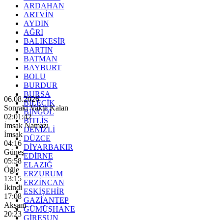
ARDAHAN
ARTVİN
AYDIN
AĞRI
BALIKESİR
BARTIN
BATMAN
BAYBURT
BOLU
BURDUR
BURSA
06.08.2026
BİLECİK
Sonraki Vakte Kalan
BİNGÖL
02:01:40
BİTLİS
İmsak Namazı
DENİZLİ
İmsak
DÜZCE
04:16
DİYARBAKIR
Güneş
EDİRNE
05:58
ELAZIĞ
Öğle
ERZURUM
13:15
ERZİNCAN
İkindi
ESKİŞEHİR
17:08
GAZİANTEP
Akşam
GÜMÜŞHANE
20:23
GİRESUN