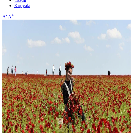
Yazdır
Kopyala
-
+
A
A