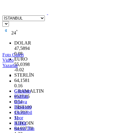
°
24
DOLAR
47,5894
0.08
Foto Galeri
EURO
Video
55,0398
Yazarlar
-0.02
STERLİN
64,1581
0.16
GRAM ALTIN
Gündem
6527.85
Politika
0.54
Dünya
BİST100
Ekonomi
13.703
Otomobil
11
Spor
BITCOIN
Kültür
64.927,78
Resmi İlan