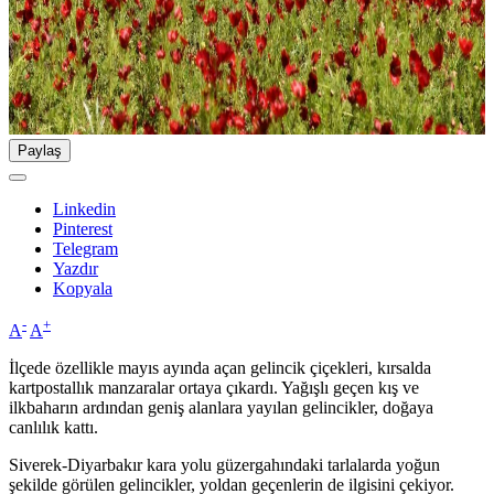
Paylaş
Linkedin
Pinterest
Telegram
Yazdır
Kopyala
-
+
A
A
İlçede özellikle mayıs ayında açan gelincik çiçekleri, kırsalda
kartpostallık manzaralar ortaya çıkardı. Yağışlı geçen kış ve
ilkbaharın ardından geniş alanlara yayılan gelincikler, doğaya
canlılık kattı.
Siverek-Diyarbakır kara yolu güzergahındaki tarlalarda yoğun
şekilde görülen gelincikler, yoldan geçenlerin de ilgisini çekiyor.