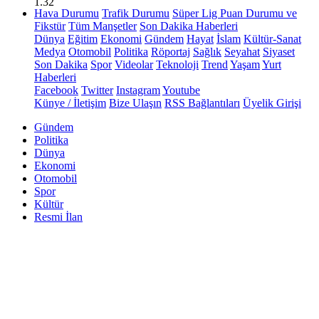
1.32
Hava Durumu
Trafik Durumu
Süper Lig Puan Durumu ve
Fikstür
Tüm Manşetler
Son Dakika Haberleri
Dünya
Eğitim
Ekonomi
Gündem
Hayat
İslam
Kültür-Sanat
Medya
Otomobil
Politika
Röportaj
Sağlık
Seyahat
Siyaset
Son Dakika
Spor
Videolar
Teknoloji
Trend
Yaşam
Yurt
Haberleri
Facebook
Twitter
Instagram
Youtube
Künye / İletişim
Bize Ulaşın
RSS Bağlantıları
Üyelik Girişi
Gündem
Politika
Dünya
Ekonomi
Otomobil
Spor
Kültür
Resmi İlan