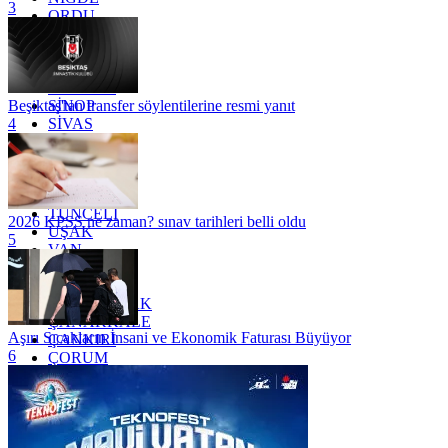
3
ORDU
OSMANİYE
RİZE
SAKARYA
SAMSUN
SİNOP
Beşiktaş'tan transfer söylentilerine resmi yanıt
SİVAS
4
SİİRT
TEKİRDAĞ
TOKAT
TRABZON
TUNCELİ
2026 KPSS ne zaman? sınav tarihleri belli oldu
UŞAK
5
VAN
YALOVA
YOZGAT
ZONGULDAK
ÇANAKKALE
Aşırı Sıcakların İnsani ve Ekonomik Faturası Büyüyor
ÇANKIRI
6
ÇORUM
İSTANBUL
İZMİR
ŞANLIURFA
ŞIRNAK