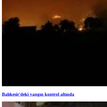
Balıkesir'deki yangın kontrol altında