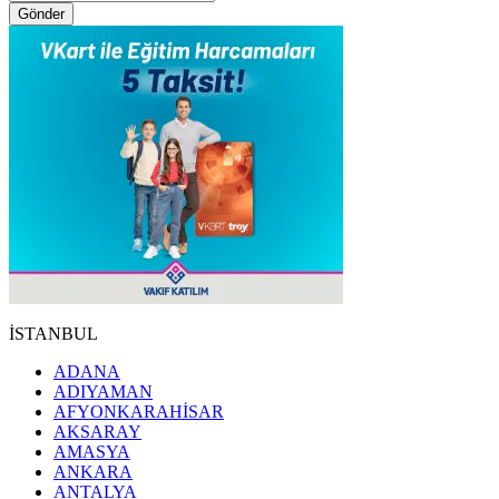
Gönder
İSTANBUL
ADANA
ADIYAMAN
AFYONKARAHİSAR
AKSARAY
AMASYA
ANKARA
ANTALYA