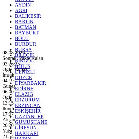
AYDIN
AĞRI
BALIKESİR
BARTIN
BATMAN
BAYBURT
BOLU
BURDUR
BURSA
08.08.2026
BİLECİK
Sonraki Vakte Kalan
BİNGÖL
03:26:33
BİTLİS
Öğle Namazı
DENİZLİ
İmsak
DÜZCE
04:19
DİYARBAKIR
Güneş
EDİRNE
06:00
ELAZIĞ
Öğle
ERZURUM
13:15
ERZİNCAN
İkindi
ESKİŞEHİR
17:07
GAZİANTEP
Akşam
GÜMÜŞHANE
20:20
GİRESUN
Yatsı
HAKKARİ
21:54
HATAY