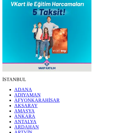
İSTANBUL
ADANA
ADIYAMAN
AFYONKARAHİSAR
AKSARAY
AMASYA
ANKARA
ANTALYA
ARDAHAN
ARTVİN