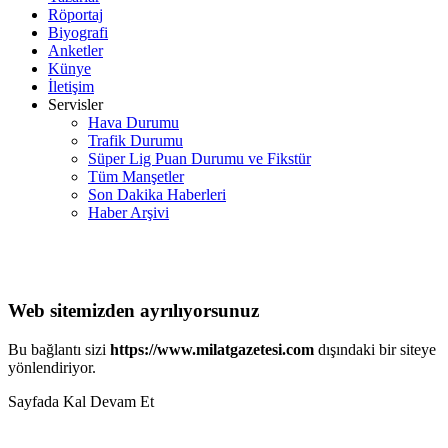
Röportaj
Biyografi
Anketler
Künye
İletişim
Servisler
Hava Durumu
Trafik Durumu
Süper Lig Puan Durumu ve Fikstür
Tüm Manşetler
Son Dakika Haberleri
Haber Arşivi
Web sitemizden ayrılıyorsunuz
Bu bağlantı sizi
https://www.milatgazetesi.com
dışındaki bir siteye
yönlendiriyor.
Sayfada Kal
Devam Et