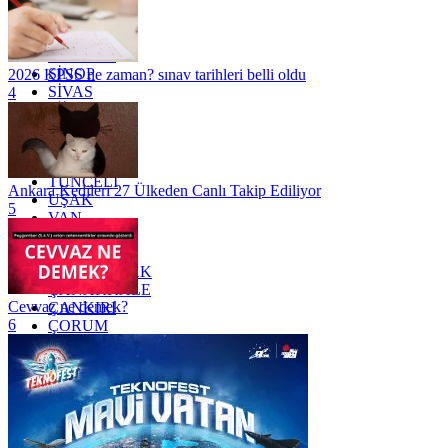
OSMANİYE
RİZE
SAKARYA
SAMSUN
SİNOP
2026 KPSS ne zaman? sınav tarihleri belli oldu
SİVAS
4
SİİRT
TEKİRDAĞ
TOKAT
TRABZON
TUNCELİ
Ankara Kedileri 27 Ülkeden Canlı Takip Ediliyor
UŞAK
5
VAN
YALOVA
YOZGAT
ZONGULDAK
ÇANAKKALE
Cevvaz ne demek?
ÇANKIRI
6
ÇORUM
İSTANBUL
İZMİR
ŞANLIURFA
ŞIRNAK