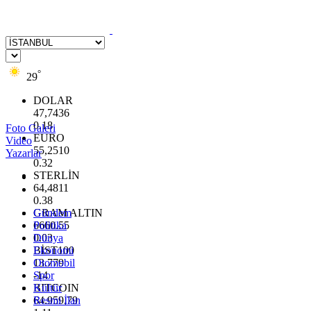
°
29
DOLAR
47,7436
0.18
Foto Galeri
EURO
Video
55,2510
Yazarlar
0.32
STERLİN
64,4811
0.38
GRAM ALTIN
Gündem
6660.55
Politika
0.03
Dünya
BİST100
Ekonomi
13.779
Otomobil
-14
Spor
BITCOIN
Kültür
64.959,79
Resmi İlan