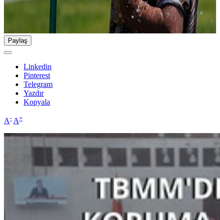
Paylaş
Linkedin
Pinterest
Telegram
Yazdır
Kopyala
-
+
A
A