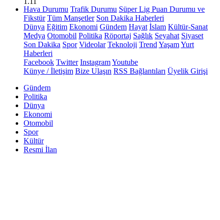
1.11
Hava Durumu
Trafik Durumu
Süper Lig Puan Durumu ve
Fikstür
Tüm Manşetler
Son Dakika Haberleri
Dünya
Eğitim
Ekonomi
Gündem
Hayat
İslam
Kültür-Sanat
Medya
Otomobil
Politika
Röportaj
Sağlık
Seyahat
Siyaset
Son Dakika
Spor
Videolar
Teknoloji
Trend
Yaşam
Yurt
Haberleri
Facebook
Twitter
Instagram
Youtube
Künye / İletişim
Bize Ulaşın
RSS Bağlantıları
Üyelik Girişi
Gündem
Politika
Dünya
Ekonomi
Otomobil
Spor
Kültür
Resmi İlan