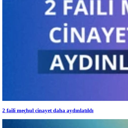
2 faili meçhul cinayet daha aydınlatıldı