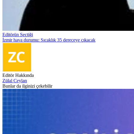
Editörün Seçtiği
İzmir hava durumu: Sıcaklık 35 dereceye çıkacak
Editör Hakkında
Zülal Ceylan
Bunlar da ilginizi çekebilir