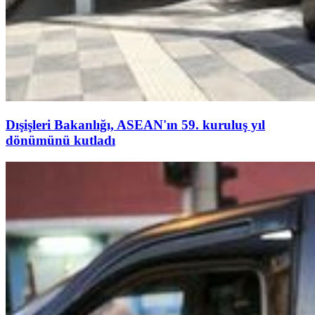
Dışişleri Bakanlığı, ASEAN'ın 59. kuruluş yıl
dönümünü kutladı