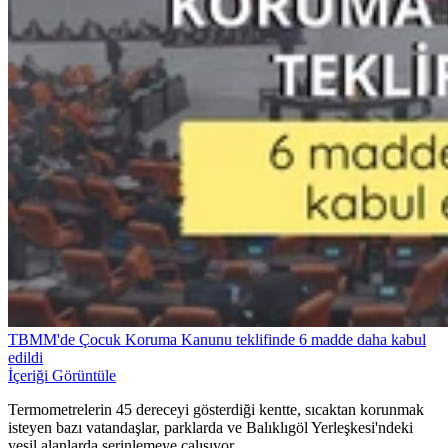
TBMM'de Çocuk Koruma Kanunu teklifinde 6 madde daha kabul
edildi
İçeriği Görüntüle
Termometrelerin 45 dereceyi gösterdiği kentte, sıcaktan korunmak
isteyen bazı vatandaşlar, parklarda ve Balıklıgöl Yerleşkesi'ndeki
yeşil alanlarda serinlemeye çalışıyor.