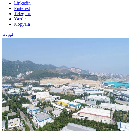
Linkedin
Pinterest
Telegram
Yazdır
Kopyala
-
+
A
A