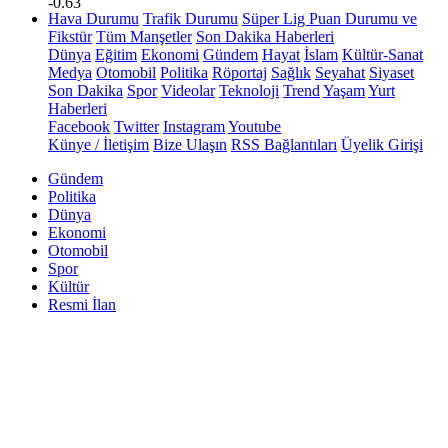
-0.63
Hava Durumu
Trafik Durumu
Süper Lig Puan Durumu ve
Fikstür
Tüm Manşetler
Son Dakika Haberleri
Dünya
Eğitim
Ekonomi
Gündem
Hayat
İslam
Kültür-Sanat
Medya
Otomobil
Politika
Röportaj
Sağlık
Seyahat
Siyaset
Son Dakika
Spor
Videolar
Teknoloji
Trend
Yaşam
Yurt
Haberleri
Facebook
Twitter
Instagram
Youtube
Künye / İletişim
Bize Ulaşın
RSS Bağlantıları
Üyelik Girişi
Gündem
Politika
Dünya
Ekonomi
Otomobil
Spor
Kültür
Resmi İlan