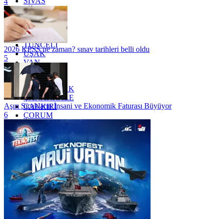
SİVAS
4
SİİRT
TEKİRDAĞ
TOKAT
TRABZON
TUNCELİ
2026 KPSS ne zaman? sınav tarihleri belli oldu
UŞAK
5
VAN
YALOVA
YOZGAT
ZONGULDAK
ÇANAKKALE
Aşırı Sıcakların İnsani ve Ekonomik Faturası Büyüyor
ÇANKIRI
6
ÇORUM
İSTANBUL
İZMİR
ŞANLIURFA
ŞIRNAK