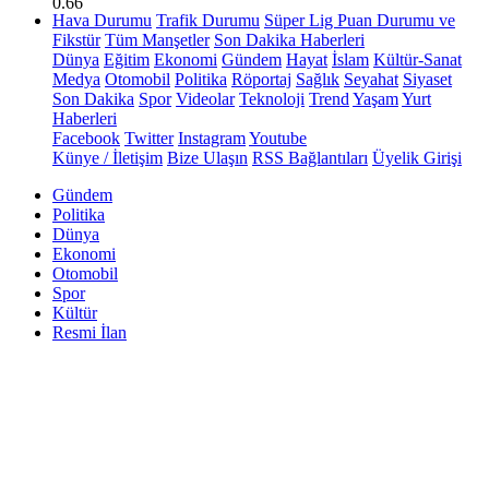
0.66
Hava Durumu
Trafik Durumu
Süper Lig Puan Durumu ve
Fikstür
Tüm Manşetler
Son Dakika Haberleri
Dünya
Eğitim
Ekonomi
Gündem
Hayat
İslam
Kültür-Sanat
Medya
Otomobil
Politika
Röportaj
Sağlık
Seyahat
Siyaset
Son Dakika
Spor
Videolar
Teknoloji
Trend
Yaşam
Yurt
Haberleri
Facebook
Twitter
Instagram
Youtube
Künye / İletişim
Bize Ulaşın
RSS Bağlantıları
Üyelik Girişi
Gündem
Politika
Dünya
Ekonomi
Otomobil
Spor
Kültür
Resmi İlan