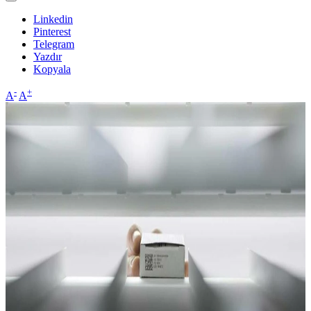
Linkedin
Pinterest
Telegram
Yazdır
Kopyala
-
+
A
A