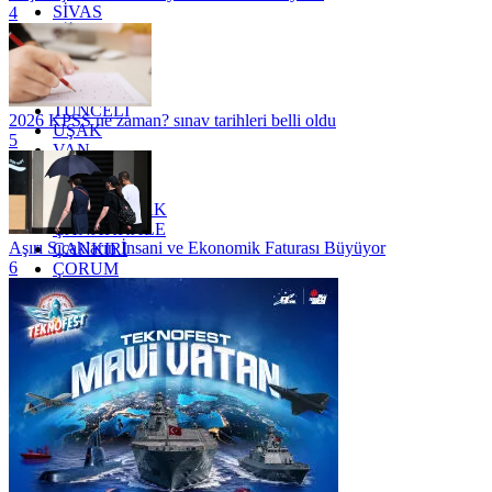
SİVAS
4
SİİRT
TEKİRDAĞ
TOKAT
TRABZON
TUNCELİ
2026 KPSS ne zaman? sınav tarihleri belli oldu
UŞAK
5
VAN
YALOVA
YOZGAT
ZONGULDAK
ÇANAKKALE
Aşırı Sıcakların İnsani ve Ekonomik Faturası Büyüyor
ÇANKIRI
6
ÇORUM
İSTANBUL
İZMİR
ŞANLIURFA
ŞIRNAK