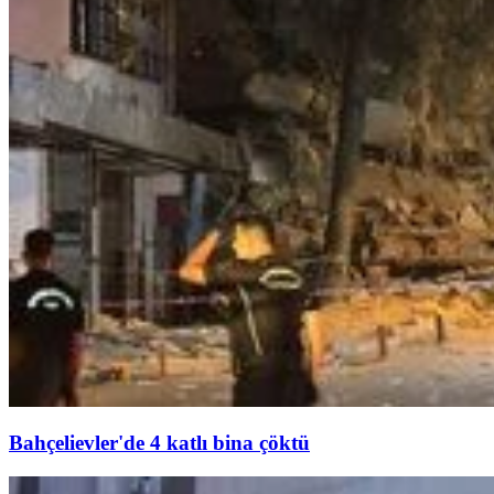
Bahçelievler'de 4 katlı bina çöktü