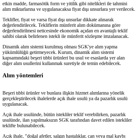
etkin madde, farmasötik form ve yitilik gibi nitelikleri ile tahmini
alım miktarlarına ve uygulanacaksa fiyat dışı unsurlara yer verilecek.
Teklifler, fiyat ve varsa fiyat dışı unsurlar dikkate alınarak
değerlendirilecek. Tekliflerin münferit alım dokümanına göre
değerlendirilmesi neticesinde ekonomik açıdan en avantajlı teklif
sahibi olarak belirlenen istekli ile münferit sözleşme imzalanacak.
Dinamik alım sistemi kurulmuş olması SGK'ye alım yapma
yükümlülüğü getirmeyecek. Kurum, dinamik alım sistemi
kapsamındaki beşeri tıbbi ürünleri bu usul ve esaslarda yer alan
diğer alım usullerini kullanmak suretiyle de temin edebilecek.
Alım yöntemleri
Beşeri tıbbi ürünler ve bunlara ilişkin hizmet alımlarına yönelik
gerçekleştirilecek ihalelerde açık ihale usulü ya da pazarlık usulü
uygulanacak.
Açık ihale usulünde, bütün istekliler teklif verebilirken, pazarlık
usulünde, ilan yapılmaksızın SGK tarafından davet edilen istekliler
teklifte bulunabilecek.
Açık ihale, "doğal afetler, salgın hastalıklar, can veya mal kaybı