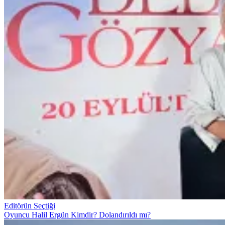
Editörün Seçtiği
Oyuncu Halil Ergün Kimdir? Dolandırıldı mı?