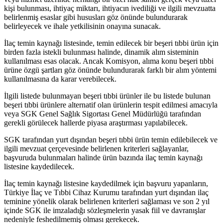
kişi bulunması, ihtiyaç miktarı, ihtiyacın ivediliği ve ilgili mevzuatta
belirlenmiş esaslar gibi hususları göz önünde bulundurarak
belirleyecek ve ihale yetkilisinin onayına sunacak.
İlaç temin kaynağı listesinde, temin edilecek bir beşeri tıbbi ürün için
birden fazla istekli bulunması halinde, dinamik alım sisteminin
kullanılması esas olacak. Ancak Komisyon, alıma konu beşeri tıbbi
ürüne özgü şartları göz önünde bulundurarak farklı bir alım yöntemi
kullanılmasına da karar verebilecek.
İlgili listede bulunmayan beşeri tıbbi ürünler ile bu listede bulunan
beşeri tıbbi ürünlere alternatif olan ürünlerin tespit edilmesi amacıyla
veya SGK Genel Sağlık Sigortası Genel Müdürlüğü tarafından
gerekli görülecek hallerde piyasa araştırması yapılabilecek.
SGK tarafından yurt dışından beşeri tıbbi ürün temin edilebilecek ve
ilgili mevzuat çerçevesinde belirlenen kriterleri sağlayanlar,
başvuruda bulunmaları halinde ürün bazında ilaç temin kaynağı
listesine kaydedilecek.
İlaç temin kaynağı listesine kaydedilmek için başvuru yapanların,
Türkiye İlaç ve Tıbbi Cihaz Kurumu tarafından yurt dışından ilaç
teminine yönelik olarak belirlenen kriterleri sağlaması ve son 2 yıl
içinde SGK ile imzaladığı sözleşmelerin yasak fiil ve davranışlar
nedeniyle feshedilmemiş olması gerekecek.