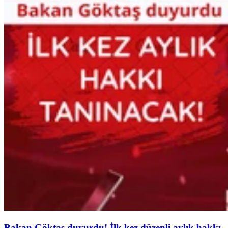
Bakan Göktaş duyurdu! İlk kez düzenli aylık hakkı