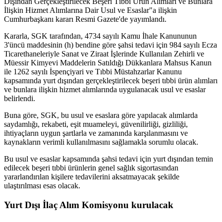
Dışından Gerçekleştirilecek Beşeri Tıbbi Ürün Alımları ve Bunlara
İlişkin Hizmet Alımlarına Dair Usul ve Esaslar"a ilişkin
Cumhurbaşkanı kararı Resmi Gazete'de yayımlandı.
Kararla, SGK tarafından, 4734 sayılı Kamu İhale Kanununun
3'üncü maddesinin (h) bendine göre şahsi tedavi için 984 sayılı Ecza
Ticarethaneleriyle Sanat ve Ziraat İşlerinde Kullanılan Zehirli ve
Müessir Kimyevi Maddelerin Satıldığı Dükkanlara Mahsus Kanun
ile 1262 sayılı İspençiyari ve Tıbbi Müstahzarlar Kanunu
kapsamında yurt dışından gerçekleştirilecek beşeri tıbbi ürün alımları
ve bunlara ilişkin hizmet alımlarında uygulanacak usul ve esaslar
belirlendi.
Buna göre, SGK, bu usul ve esaslara göre yapılacak alımlarda
saydamlığı, rekabeti, eşit muameleyi, güvenilirliği, gizliliği,
ihtiyaçların uygun şartlarla ve zamanında karşılanmasını ve
kaynakların verimli kullanılmasını sağlamakla sorumlu olacak.
Bu usul ve esaslar kapsamında şahsi tedavi için yurt dışından temin
edilecek beşeri tıbbi ürünlerin genel sağlık sigortasından
yararlandırılan kişilere tedavilerini aksatmayacak şekilde
ulaştırılması esas olacak.
Yurt Dışı İlaç Alım Komisyonu kurulacak