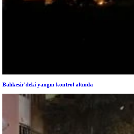
Balıkesir'deki yangın kontrol altında