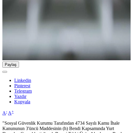
Paylaş
Linkedin
Pinterest
Telegram
Yazdır
Kopyala
-
+
A
A
"Sosyal Güvenlik Kurumu Tarafından 4734 Sayılı Kamu İhale
Kanununun 3'üncü Maddesinin (h) Bendi Kapsamında Yurt