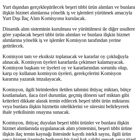
Yurt dışından gerçekleştirilecek beşeri tıbbi ürün alımları ve bunlara
ilişkin hizmet alımlarına yönelik iş ve işlemleri yürütmek amacıyla
Yurt Dışı İlaç Alım Komisyonu kurulacak.
Dinamik alım sisteminin kurulması ve yürütülmesi ile diğer usullere
göre yapılacak beşeri tıbbi ürün alımları ve bunlara ilişkin hizmet
alımlarına yönelik iş ve işlemler Komisyon tarafından yerine
getirilecek.
Komisyon tam ve eksiksiz toplanacak ve kararlar oy çokluğuyla
alınacak. Komisyon üyeleri kararlarda çekimser kalamayacak.
Komisyon başkanı ve üyeleri oy ve kararlarından sorumlu olup,
karşı oy kullanan komisyon üyeleri, gerekçelerini Komisyon
kararına yazarak imzalayacak.
Komisyon, ilgili birimlerden iletilen tahmini ihtiyaç miktarı, bütçe
kısıtlamaları, ilaca özel durumlar, geçmiş dönem sarf miktarı gibi
kriterleri dikkate alarak temin edilecek beşeri tıbbi ürün miktarını
veya bunlara ilişkin hizmetin niteliklerini ve süresini belirleyerek
ihale yetkilisinin onayına sunacak.
Komisyon, ihtiyaç duyulan beşeri tıbbi ürünler ve bunlara ilişkin
hizmet alımlarında uygulanacak alım yöntemini, beşeri tıbbi ürüne
ilişkin ilaç temin kaynağı listesinde kayıtlı istekli sayısı, ilgili ürün
veya hizmet üzerinde herhangi bir özel hak sahibi gerçek veya tüzel