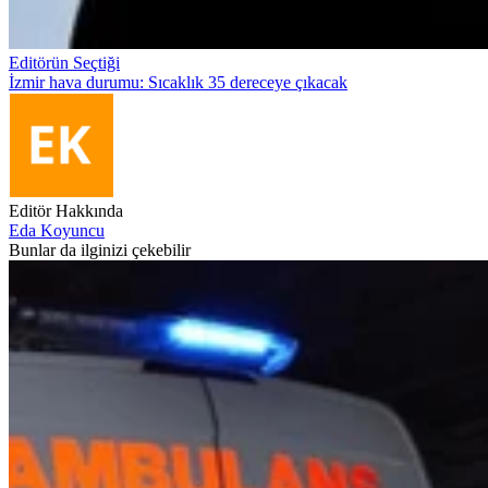
Editörün Seçtiği
İzmir hava durumu: Sıcaklık 35 dereceye çıkacak
Editör Hakkında
Eda Koyuncu
Bunlar da ilginizi çekebilir