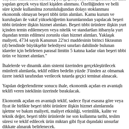
yapılan gerçek veya tüzel kişiden alınması. Özelliğinden ve belli
süre içinde kullanılma zorunluluğundan dolayı stoklanması
ekonomik olmayan beşeri tıbbi ürün alımları. Kamu kurum ve
kuruluşları ile vakıf yükseköğretim kurumlarından yapılacak beşeri
tıbbi ürünlere ilişkin hizmet alımları. Beşeri tıbbi ürünlere ilişkin yurt
içinden temin edilemeyen veya nitelik ve standartları itibarıyla yurt
dışından temin edilmesi zorunlu olan hizmet alımları. Yaklaşık
maliyeti, 4734 sayılı Kanunun 22'nci maddesinin birinci fıkrasının
(d) bendinde büyükşehir belediyesi sınırları dahilinde bulunan
idareler için belirlenen parasal limitin 5 katına kadar olan beşeri tıbbi
ürün ve hizmet alımları."
İhalelerde ve dinamik alım sistemi üzerinden gerçekleştirilecek
münferit alımlarda, teklif edilen bedelin yüzde 3'ünden az olmamak
üzere istekli tarafından verilecek tutarda geçici teminat alınacak.
Yapılan değerlendirme sonucu ihale, ekonomik açıdan en avantajlı
teklifi veren isteklinin üzerinde bırakılacak.
Ekonomik açıdan en avantajlı teklif, sadece fiyat esasına göre veya
fiyat ile birlikte beşeri tıbbi ürünlere ilişkin hizmet alımlarında
işletme ve bakım maliyeti, maliyet etkinliği, verimlilik, kalite ve
teknik değer, beşeri tıbbi ürünlerde ise son kullanma tarihi, teslim
süresi ve teklif edilecek ürün miktarı gibi fiyat dışındaki unsurlar
dikkate alınarak belirlenecek.