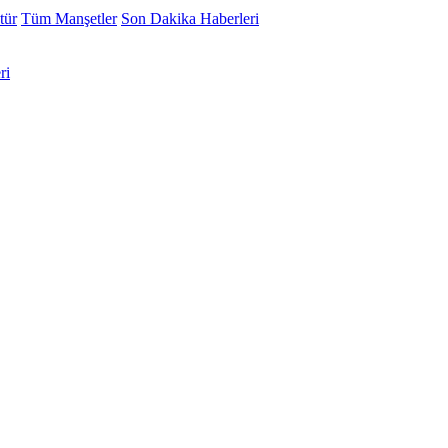
tür
Tüm Manşetler
Son Dakika Haberleri
ri