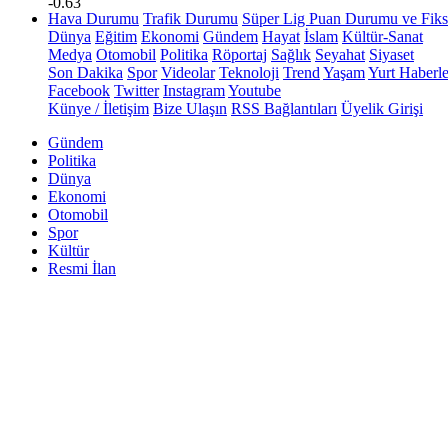
-0.63
Hava Durumu
Trafik Durumu
Süper Lig Puan Durumu ve Fiks
Dünya
Eğitim
Ekonomi
Gündem
Hayat
İslam
Kültür-Sanat
Medya
Otomobil
Politika
Röportaj
Sağlık
Seyahat
Siyaset
Son Dakika
Spor
Videolar
Teknoloji
Trend
Yaşam
Yurt Haberle
Facebook
Twitter
Instagram
Youtube
Künye / İletişim
Bize Ulaşın
RSS Bağlantıları
Üyelik Girişi
Gündem
Politika
Dünya
Ekonomi
Otomobil
Spor
Kültür
Resmi İlan