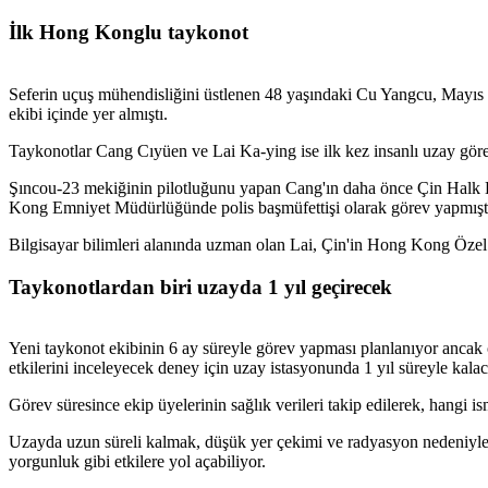
İlk Hong Konglu taykonot
Seferin uçuş mühendisliğini üstlenen 48 yaşındaki Cu Yangcu, Mayı
ekibi içinde yer almıştı.
Taykonotlar Cang Cıyüen ve Lai Ka-ying ise ilk kez insanlı uzay göre
Şıncou-23 mekiğinin pilotluğunu yapan Cang'ın daha önce Çin Halk K
Kong Emniyet Müdürlüğünde polis başmüfettişi olarak görev yapmışt
Bilgisayar bilimleri alanında uzman olan Lai, Çin'in Hong Kong Özel İ
Taykonotlardan biri uzayda 1 yıl geçirecek
Yeni taykonot ekibinin 6 ay süreyle görev yapması planlanıyor ancak ön
etkilerini inceleyecek deney için uzay istasyonunda 1 yıl süreyle kala
Görev süresince ekip üyelerinin sağlık verileri takip edilerek, hangi 
Uzayda uzun süreli kalmak, düşük yer çekimi ve radyasyon nedeniyle
yorgunluk gibi etkilere yol açabiliyor.