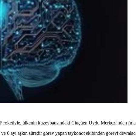
roketiyle, ülkenin kuzeybatısındaki Ciuçüen Uydu Merkezi'nden fırlatı
ve 6 ayı aşkın süredir görev yapan taykonot ekibinden görevi devralac