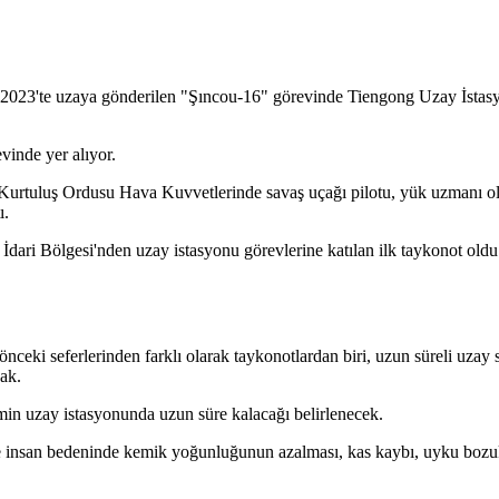
s 2023'te uzaya gönderilen "Şıncou-16" görevinde Tiengong Uzay İstas
vinde yer alıyor.
urtuluş Ordusu Hava Kuvvetlerinde savaş uçağı pilotu, yük uzmanı ola
ı.
dari Bölgesi'nden uzay istasyonu görevlerine katılan ilk taykonot oldu
ceki seferlerinden farklı olarak taykonotlardan biri, uzun süreli uzay 
cak.
ismin uzay istasyonunda uzun süre kalacağı belirlenecek.
 insan bedeninde kemik yoğunluğunun azalması, kas kaybı, uyku bozukl