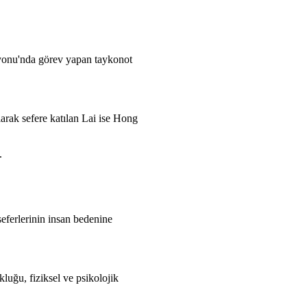
yonu'nda görev yapan taykonot
rak sefere katılan Lai ise Hong
.
seferlerinin insan bedenine
uğu, fiziksel ve psikolojik