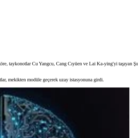
re, taykonotlar Cu Yangcu, Cang Cıyüen ve Lai Ka-ying'yi taşıyan Şı
tlar, mekikten modüle geçerek uzay istasyonuna girdi.