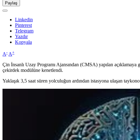
Paylaş
Linkedin
Pinterest
Telegram
Yazdır
Kopyala
-
+
A
A
Çin İnsanlı Uzay Programı Ajansından (CMSA) yapılan açıklamaya gö
çekirdek modülüne kenetlendi.
Yaklaşık 3,5 saat süren yolculuğun ardından istasyona ulaşan taykono