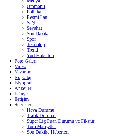
Medya
Otomobil
Politika
Resmi İlan
Sağlık
Seyahat
Son Dakika
Spor
Teknoloji
Trend
Yurt Haberleri
Foto Galeri
Video
Yazarlar
Röportaj
Biyografi
Anketler
Künye
İletişim
Servisler
Hava Durumu
Trafik Durumu
Süper Lig Puan Durumu ve Fikstür
Tüm Manşetler
Son Dakika Haberleri