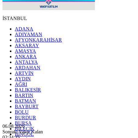
İSTANBUL
ADANA
ADIYAMAN
AFYONKARAHİSAR
AKSARAY
AMASYA
ANKARA
ANTALYA
ARDAHAN
ARTVİN
AYDIN
AĞRI
BALIKESİR
BARTIN
BATMAN
BAYBURT
BOLU
BURDUR
BURSA
06.08.2026
BİLECİK
Sonraki Vakte Kalan
BİNGÖL
02:34:33