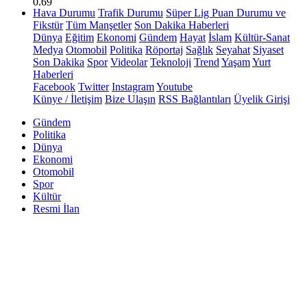
0.69
Hava Durumu
Trafik Durumu
Süper Lig Puan Durumu ve
Fikstür
Tüm Manşetler
Son Dakika Haberleri
Dünya
Eğitim
Ekonomi
Gündem
Hayat
İslam
Kültür-Sanat
Medya
Otomobil
Politika
Röportaj
Sağlık
Seyahat
Siyaset
Son Dakika
Spor
Videolar
Teknoloji
Trend
Yaşam
Yurt
Haberleri
Facebook
Twitter
Instagram
Youtube
Künye / İletişim
Bize Ulaşın
RSS Bağlantıları
Üyelik Girişi
Gündem
Politika
Dünya
Ekonomi
Otomobil
Spor
Kültür
Resmi İlan