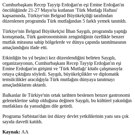
Cumhurbaşkanı Recep Tayyip Erdoğan'ın eşi Emine Erdoğan'ın
öncülüğünde 21-27 Mayıs'ta kutlanan 'Türk Mutfağı Haftası'
kapsamında, Türkiye'nin Belgrad Büyükelçiliği tarafından
düzenlenen programda Türk mutfağından 5 farklı yemek tanıtıldı.
Türkiye'nin Belgrad Büyükelçisi İlhan Saygılı, programda yaptığı
konuşmada, Türk gastronomisinin zenginliğinin özellikle benzer
mutfak mirasına sahip bölgelerde ve dünya çapında tanıtılmasının
amaçlandığını ifade etti.
Etkinliğin bu yıl beşinci kez düzenlendiğini belirten Saygılı,
organizasyonun, Cumhurbaşkanı Recep Tayyip Erdoğan'ın eşi
Emine Erdoğan'ın girişimi ve 'Türk Mutfağı' kitabı çalışmasıyla
ortaya çıktığını söyledi. Saygılı, büyükelçilikler ve diplomatik
temsilcilikler aracılığıyla Türk mutfağını dünyaya tanıtmayı
amaçladıklarını aktardı.
Balkanlar ile Türkiye'nin ortak tarihten beslenen benzer gastronomi
geleneklerine sahip olduğuna değinen Saygılı, bu kültürel yakınlığın
mutfaklara da yansıdığını dile getirdi.
Programa Sırbistan'dan üst düzey devlet yetkililerinin yanı sıra çok
sayıda davetli katıldı.
Kaynak:
AA