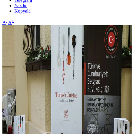
Telegram
Yazdır
Kopyala
-
+
A
A