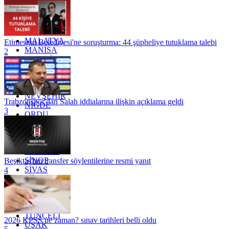
KOCAELİ
KONYA
KÜTAHYA
KİLİS
MALATYA
Etimesgut Belediyesi'ne soruşturma: 44 şüpheliye tutuklama talebi
MANİSA
2
MARDİN
MERSİN
MUĞLA
MUŞ
NEVŞEHİR
Trabzonspor'dan Salah iddialarına ilişkin açıklama geldi
NİĞDE
3
ORDU
OSMANİYE
RİZE
SAKARYA
SAMSUN
SİNOP
Beşiktaş'tan transfer söylentilerine resmi yanıt
SİVAS
4
SİİRT
TEKİRDAĞ
TOKAT
TRABZON
TUNCELİ
2026 KPSS ne zaman? sınav tarihleri belli oldu
UŞAK