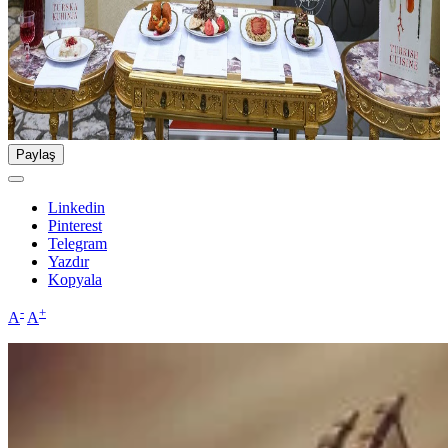
Paylaş
Linkedin
Pinterest
Telegram
Yazdır
Kopyala
-
+
A
A