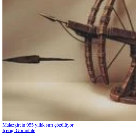
Malazgirt'in 955 yıllık sırrı çözülüyor
İçeriği Görüntüle