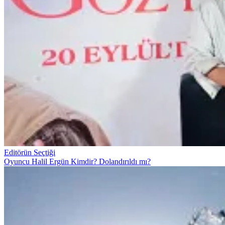
Editörün Seçtiği
Oyuncu Halil Ergün Kimdir? Dolandırıldı mı?