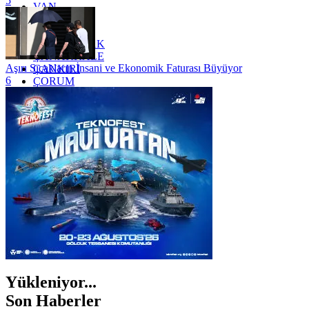
5
VAN
YALOVA
YOZGAT
ZONGULDAK
ÇANAKKALE
Aşırı Sıcakların İnsani ve Ekonomik Faturası Büyüyor
ÇANKIRI
6
ÇORUM
İSTANBUL
İZMİR
ŞANLIURFA
ŞIRNAK
Yükleniyor...
Son Haberler