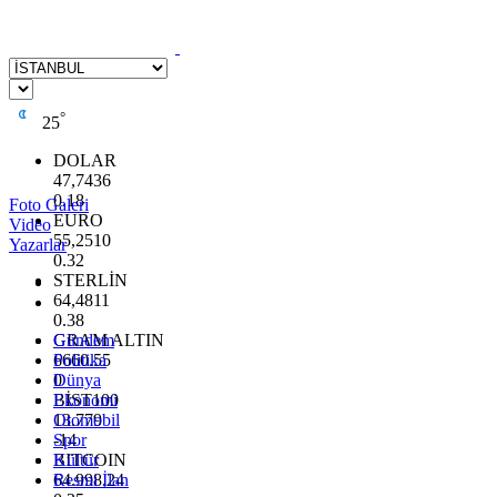
°
25
DOLAR
47,7436
0.18
Foto Galeri
EURO
Video
55,2510
Yazarlar
0.32
STERLİN
64,4811
0.38
GRAM ALTIN
Gündem
6660.55
Politika
0
Dünya
BİST100
Ekonomi
13.779
Otomobil
-14
Spor
BITCOIN
Kültür
64.998,24
Resmi İlan