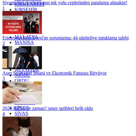
Siyonistleri durdurmanın tek yolu ceplerinden paralarını almaktır!
KIRKLARELİ
1
KIRŞEHİR
KOCAELİ
KONYA
KÜTAHYA
KİLİS
MALATYA
Etimesgut Belediyesi'ne soruşturma: 44 şüpheliye tutuklama talebi
MANİSA
2
MARDİN
MERSİN
MUĞLA
MUŞ
NEVŞEHİR
Aşırı Sıcakların İnsani ve Ekonomik Faturası Büyüyor
NİĞDE
3
ORDU
OSMANİYE
RİZE
SAKARYA
SAMSUN
SİNOP
2026 KPSS ne zaman? sınav tarihleri belli oldu
SİVAS
4
SİİRT
TEKİRDAĞ
TOKAT
TRABZON