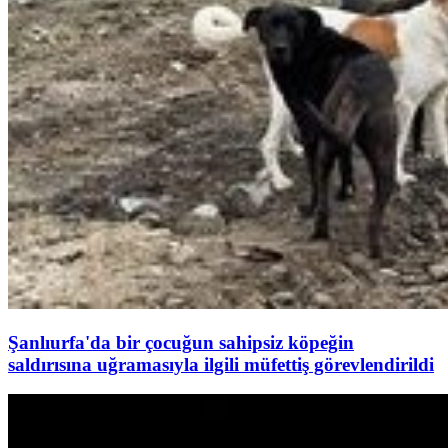
Şanlıurfa'da bir çocuğun sahipsiz köpeğin
saldırısına uğramasıyla ilgili müfettiş görevlendirildi