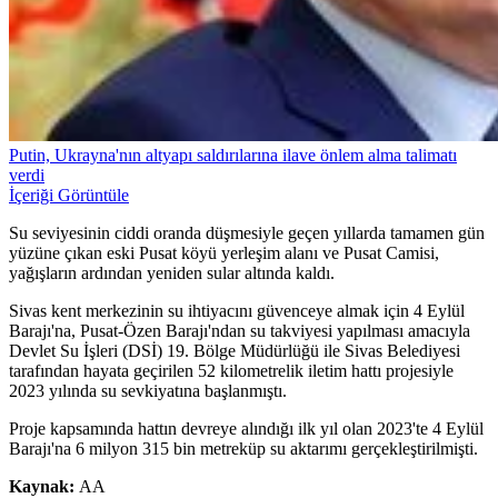
Putin, Ukrayna'nın altyapı saldırılarına ilave önlem alma talimatı
verdi
İçeriği Görüntüle
Su seviyesinin ciddi oranda düşmesiyle geçen yıllarda tamamen gün
yüzüne çıkan eski Pusat köyü yerleşim alanı ve Pusat Camisi,
yağışların ardından yeniden sular altında kaldı.
Sivas kent merkezinin su ihtiyacını güvenceye almak için 4 Eylül
Barajı'na, Pusat-Özen Barajı'ndan su takviyesi yapılması amacıyla
Devlet Su İşleri (DSİ) 19. Bölge Müdürlüğü ile Sivas Belediyesi
tarafından hayata geçirilen 52 kilometrelik iletim hattı projesiyle
2023 yılında su sevkiyatına başlanmıştı.
Proje kapsamında hattın devreye alındığı ilk yıl olan 2023'te 4 Eylül
Barajı'na 6 milyon 315 bin metreküp su aktarımı gerçekleştirilmişti.
Kaynak:
AA