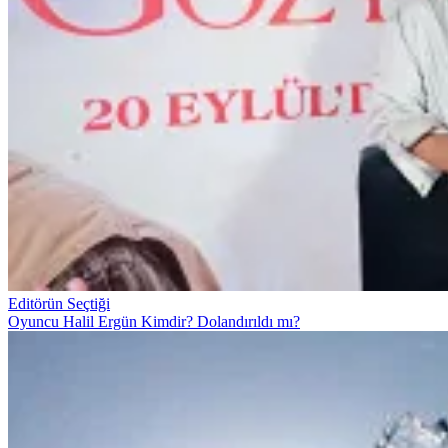
Editörün Seçtiği
Oyuncu Halil Ergün Kimdir? Dolandırıldı mı?