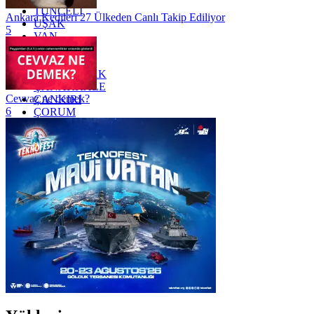
TUNCELİ
Ankara Kedileri 27 Ülkeden Canlı Takip Ediliyor
UŞAK
5
VAN
YALOVA
YOZGAT
ZONGULDAK
ÇANAKKALE
Cevvaz ne demek?
ÇANKIRI
6
ÇORUM
İSTANBUL
İZMİR
ŞANLIURFA
ŞIRNAK