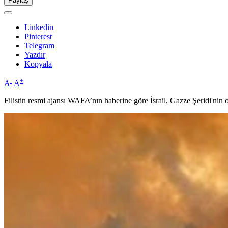
Paylaş
Linkedin
Pinterest
Telegram
Yazdır
Kopyala
-
+
A
A
Filistin resmi ajansı WAFA’nın haberine göre İsrail, Gazze Şeridi'nin