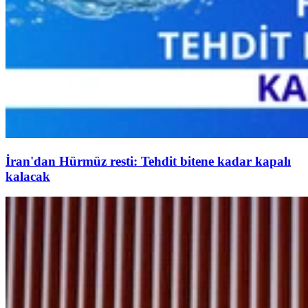
İran'dan Hürmüz resti: Tehdit bitene kadar kapalı
kalacak