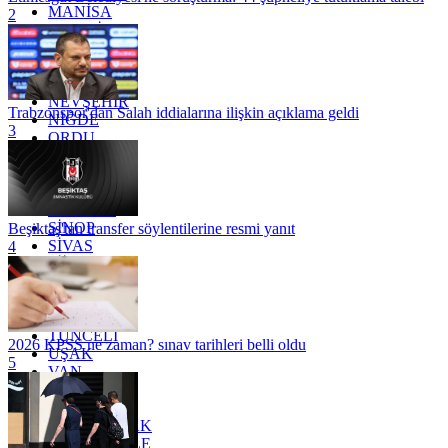
MANİSA
2
MARDİN
MERSİN
MUĞLA
MUŞ
NEVŞEHİR
Trabzonspor'dan Salah iddialarına ilişkin açıklama geldi
NİĞDE
3
ORDU
OSMANİYE
RİZE
SAKARYA
SAMSUN
SİNOP
Beşiktaş'tan transfer söylentilerine resmi yanıt
SİVAS
4
SİİRT
TEKİRDAĞ
TOKAT
TRABZON
TUNCELİ
2026 KPSS ne zaman? sınav tarihleri belli oldu
UŞAK
5
VAN
YALOVA
YOZGAT
ZONGULDAK
ÇANAKKALE