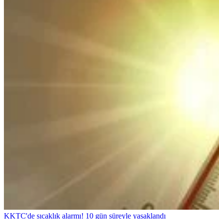
KKTC'de sıcaklık alarmı! 10 gün süreyle yasaklandı