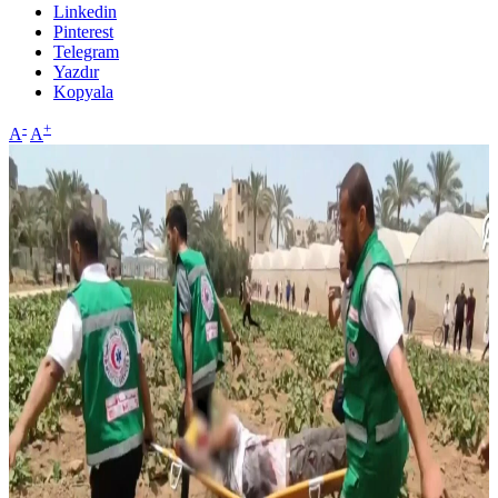
Linkedin
Pinterest
Telegram
Yazdır
Kopyala
-
+
A
A