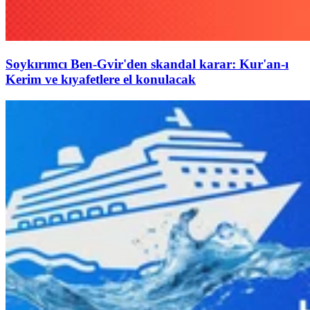
Soykırımcı Ben-Gvir'den skandal karar: Kur'an-ı
Kerim ve kıyafetlere el konulacak