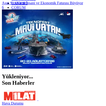
Aşırı Sıcakların İnsani ve Ekonomik Faturası Büyüyor
ÇANKIRI
6
ÇORUM
İSTANBUL
İZMİR
ŞANLIURFA
ŞIRNAK
Yükleniyor...
Son Haberler
Hava Durumu