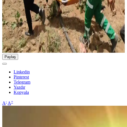
Paylaş
Linkedin
Pinterest
Telegram
Yazdır
Kopyala
-
+
A
A