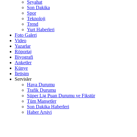
Seyahat
Son Dakika
Spor
Teknoloji
Trend
Yurt Haberleri
Foto Galeri
Video
Yazarlar
Röportaj
Biyografi
Anketler
Künye
İletişim
Servisler
Hava Durumu
Trafik Durumu
Süper Lig Puan Durumu ve Fikstür
Tüm Manşetler
Son Dakika Haberleri
Haber Arşivi