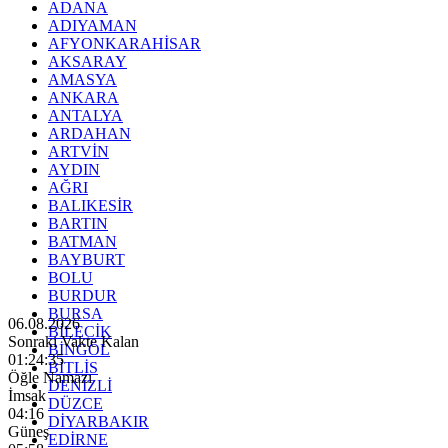
ADANA
ADIYAMAN
AFYONKARAHİSAR
AKSARAY
AMASYA
ANKARA
ANTALYA
ARDAHAN
ARTVİN
AYDIN
AĞRI
BALIKESİR
BARTIN
BATMAN
BAYBURT
BOLU
BURDUR
BURSA
06.08.2026
BİLECİK
Sonraki Vakte Kalan
BİNGÖL
01:24:32
BİTLİS
Öğle Namazı
DENİZLİ
İmsak
DÜZCE
04:16
DİYARBAKIR
Güneş
EDİRNE