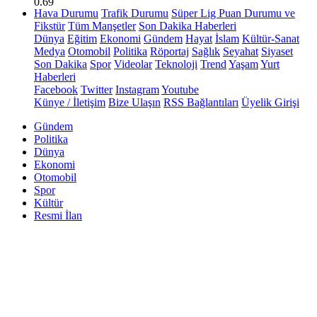
0.69
Hava Durumu
Trafik Durumu
Süper Lig Puan Durumu ve
Fikstür
Tüm Manşetler
Son Dakika Haberleri
Dünya
Eğitim
Ekonomi
Gündem
Hayat
İslam
Kültür-Sanat
Medya
Otomobil
Politika
Röportaj
Sağlık
Seyahat
Siyaset
Son Dakika
Spor
Videolar
Teknoloji
Trend
Yaşam
Yurt
Haberleri
Facebook
Twitter
Instagram
Youtube
Künye / İletişim
Bize Ulaşın
RSS Bağlantıları
Üyelik Girişi
Gündem
Politika
Dünya
Ekonomi
Otomobil
Spor
Kültür
Resmi İlan