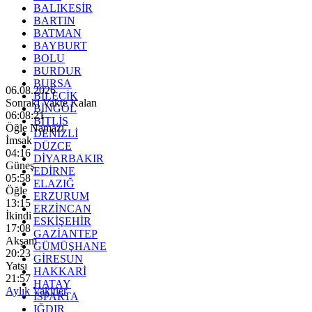
BALIKESİR
BARTIN
BATMAN
BAYBURT
BOLU
BURDUR
BURSA
06.08.2026
BİLECİK
Sonraki Vakte Kalan
BİNGÖL
06:08:19
BİTLİS
Öğle Namazı
DENİZLİ
İmsak
DÜZCE
04:16
DİYARBAKIR
Güneş
EDİRNE
05:58
ELAZIĞ
Öğle
ERZURUM
13:15
ERZİNCAN
İkindi
ESKİŞEHİR
17:08
GAZİANTEP
Akşam
GÜMÜŞHANE
20:23
GİRESUN
Yatsı
HAKKARİ
21:57
HATAY
Aylık Vakitler
ISPARTA
IĞDIR