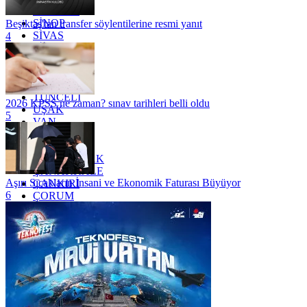
SAMSUN
SİNOP
Beşiktaş'tan transfer söylentilerine resmi yanıt
SİVAS
4
SİİRT
TEKİRDAĞ
TOKAT
TRABZON
TUNCELİ
2026 KPSS ne zaman? sınav tarihleri belli oldu
UŞAK
5
VAN
YALOVA
YOZGAT
ZONGULDAK
ÇANAKKALE
Aşırı Sıcakların İnsani ve Ekonomik Faturası Büyüyor
ÇANKIRI
6
ÇORUM
İSTANBUL
İZMİR
ŞANLIURFA
ŞIRNAK