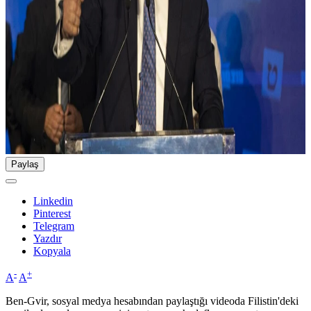
Paylaş
Linkedin
Pinterest
Telegram
Yazdır
Kopyala
-
+
A
A
Ben-Gvir, sosyal medya hesabından paylaştığı videoda Filistin'deki