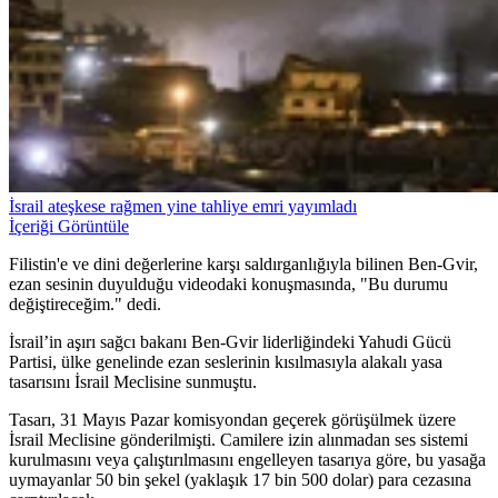
İsrail ateşkese rağmen yine tahliye emri yayımladı
İçeriği Görüntüle
Filistin'e ve dini değerlerine karşı saldırganlığıyla bilinen Ben-Gvir,
ezan sesinin duyulduğu videodaki konuşmasında, "Bu durumu
değiştireceğim." dedi.
İsrail’in aşırı sağcı bakanı Ben-Gvir liderliğindeki Yahudi Gücü
Partisi, ülke genelinde ezan seslerinin kısılmasıyla alakalı yasa
tasarısını İsrail Meclisine sunmuştu.
Tasarı, 31 Mayıs Pazar komisyondan geçerek görüşülmek üzere
İsrail Meclisine gönderilmişti. Camilere izin alınmadan ses sistemi
kurulmasını veya çalıştırılmasını engelleyen tasarıya göre, bu yasağa
uymayanlar 50 bin şekel (yaklaşık 17 bin 500 dolar) para cezasına