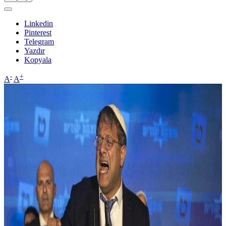
Linkedin
Pinterest
Telegram
Yazdır
Kopyala
-
+
A
A