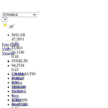
°
26
DOLAR
47,5971
0.05
Foto Galeri
EURO
Video
55,1336
Yazarlar
0.18
STERLİN
64,2534
0.22
GRAM ALTIN
Gündem
6518.23
Politika
0.39
Dünya
BİST100
Ekonomi
13.703
Otomobil
0
Spor
BITCOIN
Kültür
64.475,47
Resmi İlan