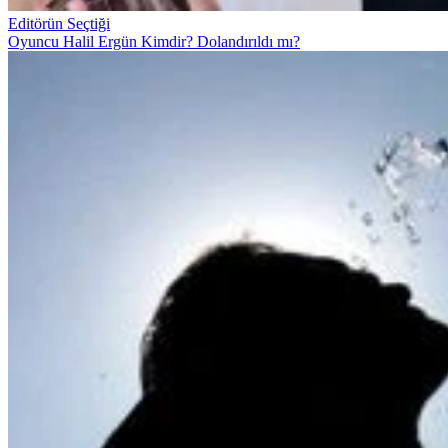
Editörün Seçtiği
Oyuncu Halil Ergün Kimdir? Dolandırıldı mı?