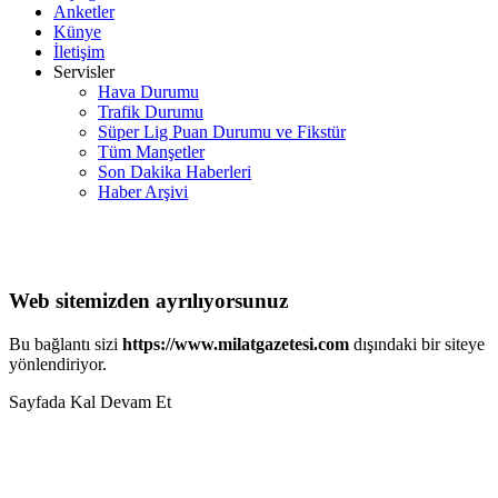
Anketler
Künye
İletişim
Servisler
Hava Durumu
Trafik Durumu
Süper Lig Puan Durumu ve Fikstür
Tüm Manşetler
Son Dakika Haberleri
Haber Arşivi
Web sitemizden ayrılıyorsunuz
Bu bağlantı sizi
https://www.milatgazetesi.com
dışındaki bir siteye
yönlendiriyor.
Sayfada Kal
Devam Et