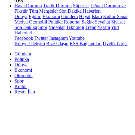
0.66
Hava Durumu
Trafik Durumu
Süper Lig Puan Durumu ve
Fikstür
Tüm Manşetler
Son Dakika Haberleri
Dünya
Eğitim
Ekonomi
Gündem
Hayat
İslam
Kültür-Sanat
Medya
Otomobil
Politika
Röportaj
Sağlık
Seyahat
Siyaset
Son Dakika
Spor
Videolar
Teknoloji
Trend
Yaşam
Yurt
Haberleri
Facebook
Twitter
Instagram
Youtube
Künye / İletişim
Bize Ulaşın
RSS Bağlantıları
Üyelik Girişi
Gündem
Politika
Dünya
Ekonomi
Otomobil
Spor
Kültür
Resmi İlan