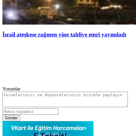
İsrail ateşkese rağmen yine tahliye emri yayımladı
Yorumlar
Gönder