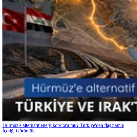
Hürmüz'e alternatif enerji koridoru mu? Türkiye'den flaş hamle
İçeriği Görüntüle