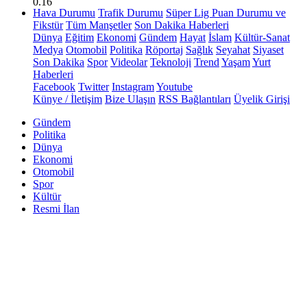
0.16
Hava Durumu
Trafik Durumu
Süper Lig Puan Durumu ve
Fikstür
Tüm Manşetler
Son Dakika Haberleri
Dünya
Eğitim
Ekonomi
Gündem
Hayat
İslam
Kültür-Sanat
Medya
Otomobil
Politika
Röportaj
Sağlık
Seyahat
Siyaset
Son Dakika
Spor
Videolar
Teknoloji
Trend
Yaşam
Yurt
Haberleri
Facebook
Twitter
Instagram
Youtube
Künye / İletişim
Bize Ulaşın
RSS Bağlantıları
Üyelik Girişi
Gündem
Politika
Dünya
Ekonomi
Otomobil
Spor
Kültür
Resmi İlan