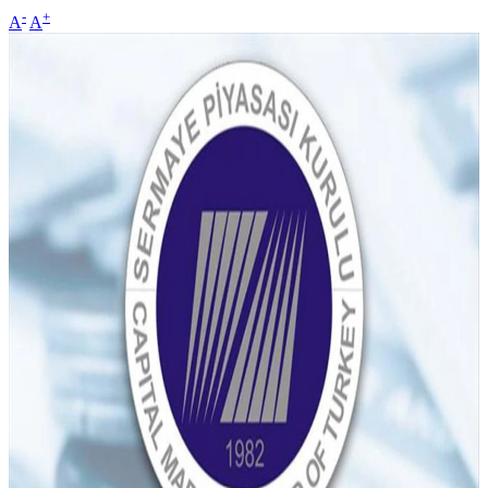
-
+
A
A