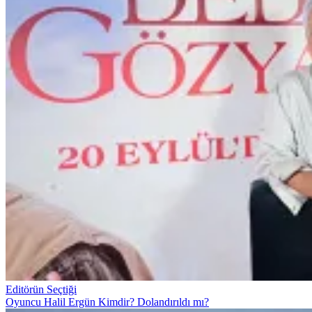
Editörün Seçtiği
Oyuncu Halil Ergün Kimdir? Dolandırıldı mı?