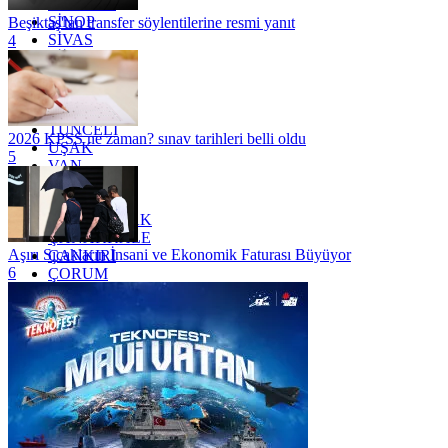
SAMSUN
SİNOP
Beşiktaş'tan transfer söylentilerine resmi yanıt
SİVAS
4
SİİRT
TEKİRDAĞ
TOKAT
TRABZON
TUNCELİ
2026 KPSS ne zaman? sınav tarihleri belli oldu
UŞAK
5
VAN
YALOVA
YOZGAT
ZONGULDAK
ÇANAKKALE
Aşırı Sıcakların İnsani ve Ekonomik Faturası Büyüyor
ÇANKIRI
6
ÇORUM
İSTANBUL
İZMİR
ŞANLIURFA
ŞIRNAK