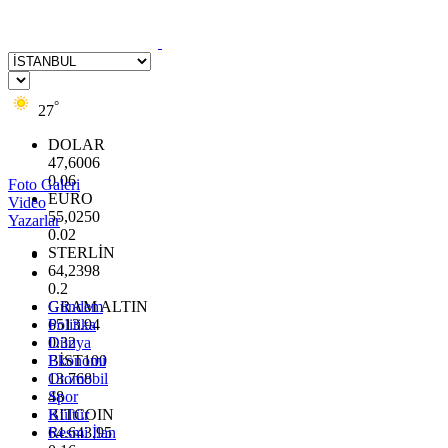
°
27
DOLAR
47,6006
0.06
Foto Galeri
EURO
Video
55,0250
Yazarlar
0.02
STERLİN
64,2398
0.2
GRAM ALTIN
Gündem
6513.94
Politika
0.32
Dünya
BİST100
Ekonomi
13.768
Otomobil
48
Spor
BITCOIN
Kültür
64.643,95
Resmi İlan