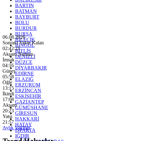
BARTIN
BATMAN
BAYBURT
BOLU
BURDUR
BURSA
06.08.2026
BİLECİK
Sonraki Vakte Kalan
BİNGÖL
02:42:19
BİTLİS
Akşam Namazı
DENİZLİ
İmsak
DÜZCE
04:16
DİYARBAKIR
Güneş
EDİRNE
05:58
ELAZIĞ
Öğle
ERZURUM
13:15
ERZİNCAN
İkindi
ESKİŞEHİR
17:08
GAZİANTEP
Akşam
GÜMÜŞHANE
20:23
GİRESUN
Yatsı
HAKKARİ
21:57
HATAY
Aylık Vakitler
ISPARTA
IĞDIR
Trend Haberler