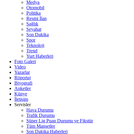
Medya
Otomobil
Politika
Resmi İlan
Sağlık
Seyahat
Son Dakika
Spor
Teknoloji
Trend
Yurt Haberleri
Foto Galeri
Video
Yazarlar
Röportaj
Biyografi
Anketler
Künye
İletişim
Servisler
Hava Durumu
Trafik Durumu
Süper Lig Puan Durumu ve Fikstür
Tüm Manşetler
Son Dakika Haberleri