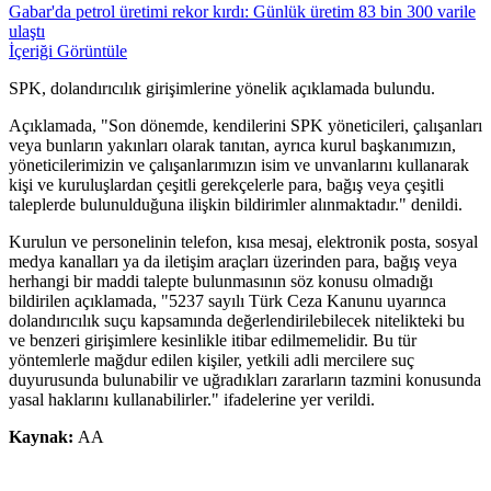
Gabar'da petrol üretimi rekor kırdı: Günlük üretim 83 bin 300 varile
ulaştı
İçeriği Görüntüle
SPK, dolandırıcılık girişimlerine yönelik açıklamada bulundu.
Açıklamada, "Son dönemde, kendilerini SPK yöneticileri, çalışanları
veya bunların yakınları olarak tanıtan, ayrıca kurul başkanımızın,
yöneticilerimizin ve çalışanlarımızın isim ve unvanlarını kullanarak
kişi ve kuruluşlardan çeşitli gerekçelerle para, bağış veya çeşitli
taleplerde bulunulduğuna ilişkin bildirimler alınmaktadır." denildi.
Kurulun ve personelinin telefon, kısa mesaj, elektronik posta, sosyal
medya kanalları ya da iletişim araçları üzerinden para, bağış veya
herhangi bir maddi talepte bulunmasının söz konusu olmadığı
bildirilen açıklamada, "5237 sayılı Türk Ceza Kanunu uyarınca
dolandırıcılık suçu kapsamında değerlendirilebilecek nitelikteki bu
ve benzeri girişimlere kesinlikle itibar edilmemelidir. Bu tür
yöntemlerle mağdur edilen kişiler, yetkili adli mercilere suç
duyurusunda bulunabilir ve uğradıkları zararların tazmini konusunda
yasal haklarını kullanabilirler." ifadelerine yer verildi.
Kaynak:
AA