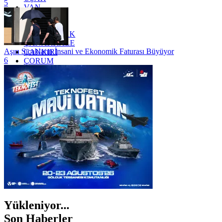
5
VAN
YALOVA
YOZGAT
ZONGULDAK
ÇANAKKALE
Aşırı Sıcakların İnsani ve Ekonomik Faturası Büyüyor
ÇANKIRI
6
ÇORUM
İSTANBUL
İZMİR
ŞANLIURFA
ŞIRNAK
Yükleniyor...
Son Haberler