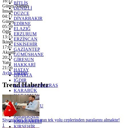
16:10
BİTLİS
Güneş Namazı
DENİZLİ
İmsak
DÜZCE
04:17
DİYARBAKIR
Güneş
EDİRNE
05:59
ELAZIĞ
Öğle
ERZURUM
13:15
ERZİNCAN
İkindi
ESKİŞEHİR
17:07
GAZİANTEP
Akşam
GÜMÜŞHANE
20:21
GİRESUN
Yatsı
HAKKARİ
21:56
HATAY
Aylık Vakitler
ISPARTA
IĞDIR
Trend Haberler
KAHRAMANMARAŞ
KARABÜK
KARAMAN
KARS
KASTAMONU
KAYSERİ
KIRIKKALE
Siyonistleri durdurmanın tek yolu ceplerinden paralarını almaktır!
KIRKLARELİ
1
KIRŞEHİR