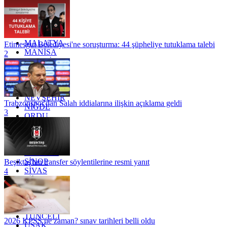
KOCAELİ
KONYA
KÜTAHYA
KİLİS
MALATYA
Etimesgut Belediyesi'ne soruşturma: 44 şüpheliye tutuklama talebi
MANİSA
2
MARDİN
MERSİN
MUĞLA
MUŞ
NEVŞEHİR
Trabzonspor'dan Salah iddialarına ilişkin açıklama geldi
NİĞDE
3
ORDU
OSMANİYE
RİZE
SAKARYA
SAMSUN
SİNOP
Beşiktaş'tan transfer söylentilerine resmi yanıt
SİVAS
4
SİİRT
TEKİRDAĞ
TOKAT
TRABZON
TUNCELİ
2026 KPSS ne zaman? sınav tarihleri belli oldu
UŞAK