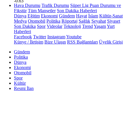
-0.63
Hava Durumu
Trafik Durumu
Süper Lig Puan Durumu ve
Fikstür
Tüm Manşetler
Son Dakika Haberleri
Dünya
Eğitim
Ekonomi
Gündem
Hayat
İslam
Kültür-Sanat
Medya
Otomobil
Politika
Röportaj
Sağlık
Seyahat
Siyaset
Son Dakika
Spor
Videolar
Teknoloji
Trend
Yaşam
Yurt
Haberleri
Facebook
Twitter
Instagram
Youtube
Künye / İletişim
Bize Ulaşın
RSS Bağlantıları
Üyelik Girişi
Gündem
Politika
Dünya
Ekonomi
Otomobil
Spor
Kültür
Resmi İlan