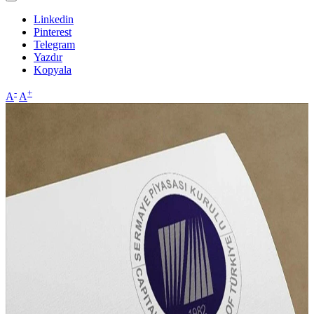
Linkedin
Pinterest
Telegram
Yazdır
Kopyala
-
+
A
A