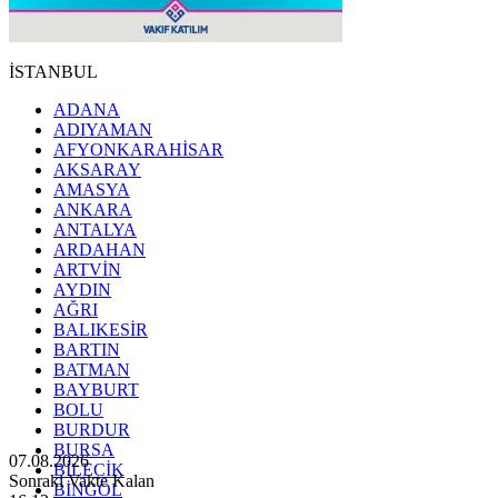
İSTANBUL
ADANA
ADIYAMAN
AFYONKARAHİSAR
AKSARAY
AMASYA
ANKARA
ANTALYA
ARDAHAN
ARTVİN
AYDIN
AĞRI
BALIKESİR
BARTIN
BATMAN
BAYBURT
BOLU
BURDUR
BURSA
07.08.2026
BİLECİK
Sonraki Vakte Kalan
BİNGÖL