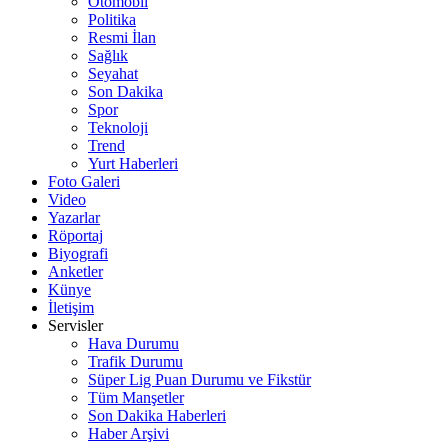
Otomobil
Politika
Resmi İlan
Sağlık
Seyahat
Son Dakika
Spor
Teknoloji
Trend
Yurt Haberleri
Foto Galeri
Video
Yazarlar
Röportaj
Biyografi
Anketler
Künye
İletişim
Servisler
Hava Durumu
Trafik Durumu
Süper Lig Puan Durumu ve Fikstür
Tüm Manşetler
Son Dakika Haberleri
Haber Arşivi