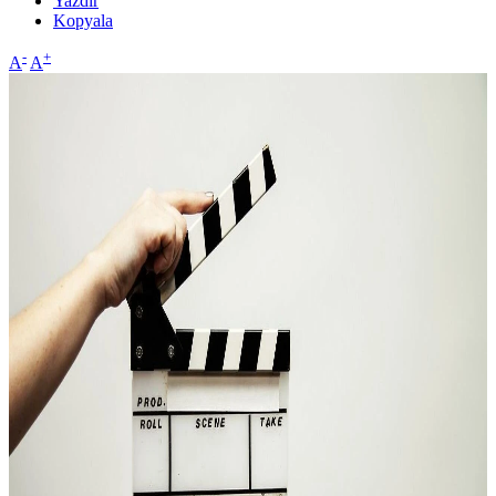
Yazdır
Kopyala
-
+
A
A