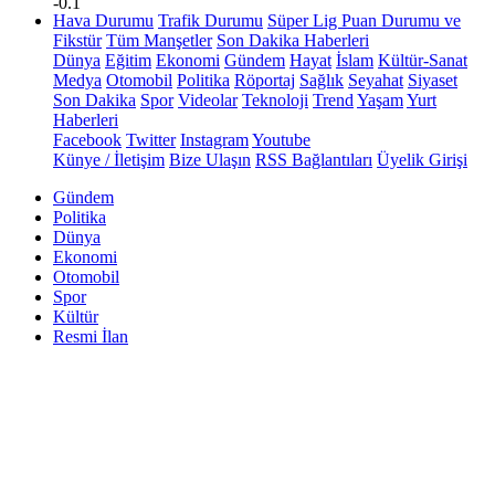
-0.1
Hava Durumu
Trafik Durumu
Süper Lig Puan Durumu ve
Fikstür
Tüm Manşetler
Son Dakika Haberleri
Dünya
Eğitim
Ekonomi
Gündem
Hayat
İslam
Kültür-Sanat
Medya
Otomobil
Politika
Röportaj
Sağlık
Seyahat
Siyaset
Son Dakika
Spor
Videolar
Teknoloji
Trend
Yaşam
Yurt
Haberleri
Facebook
Twitter
Instagram
Youtube
Künye / İletişim
Bize Ulaşın
RSS Bağlantıları
Üyelik Girişi
Gündem
Politika
Dünya
Ekonomi
Otomobil
Spor
Kültür
Resmi İlan