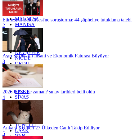
KONYA
KÜTAHYA
KİLİS
MALATYA
Etimesgut Belediyesi'ne soruşturma: 44 şüpheliye tutuklama talebi
MANİSA
2
MARDİN
MERSİN
MUĞLA
MUŞ
NEVŞEHİR
Aşırı Sıcakların İnsani ve Ekonomik Faturası Büyüyor
NİĞDE
3
ORDU
OSMANİYE
RİZE
SAKARYA
SAMSUN
SİNOP
2026 KPSS ne zaman? sınav tarihleri belli oldu
SİVAS
4
SİİRT
TEKİRDAĞ
TOKAT
TRABZON
TUNCELİ
Ankara Kedileri 27 Ülkeden Canlı Takip Ediliyor
UŞAK
5
VAN