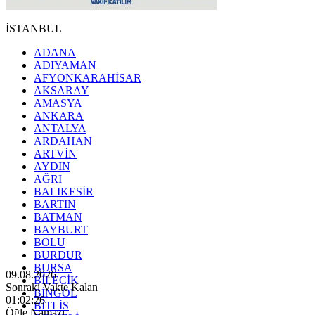
İSTANBUL
ADANA
ADIYAMAN
AFYONKARAHİSAR
AKSARAY
AMASYA
ANKARA
ANTALYA
ARDAHAN
ARTVİN
AYDIN
AĞRI
BALIKESİR
BARTIN
BATMAN
BAYBURT
BOLU
BURDUR
BURSA
09.08.2026
BİLECİK
Sonraki Vakte Kalan
BİNGÖL
01:02:24
BİTLİS
Öğle Namazı