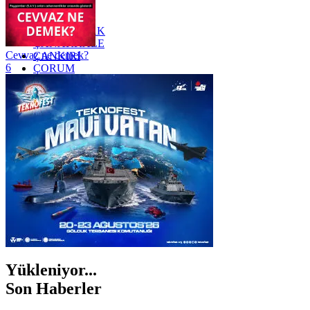
YALOVA
YOZGAT
ZONGULDAK
ÇANAKKALE
Cevvaz ne demek?
ÇANKIRI
6
ÇORUM
İSTANBUL
İZMİR
ŞANLIURFA
ŞIRNAK
Yükleniyor...
Son Haberler