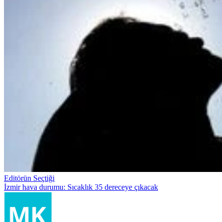
Editörün Seçtiği
İzmir hava durumu: Sıcaklık 35 dereceye çıkacak