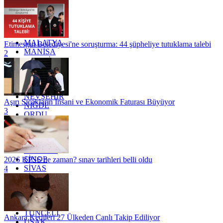
KOCAELİ
KONYA
KÜTAHYA
KİLİS
MALATYA
Etimesgut Belediyesi'ne soruşturma: 44 şüpheliye tutuklama talebi
MANİSA
2
MARDİN
MERSİN
MUĞLA
MUŞ
NEVŞEHİR
Aşırı Sıcakların İnsani ve Ekonomik Faturası Büyüyor
NİĞDE
3
ORDU
OSMANİYE
RİZE
SAKARYA
SAMSUN
SİNOP
2026 KPSS ne zaman? sınav tarihleri belli oldu
SİVAS
4
SİİRT
TEKİRDAĞ
TOKAT
TRABZON
TUNCELİ
Ankara Kedileri 27 Ülkeden Canlı Takip Ediliyor
UŞAK