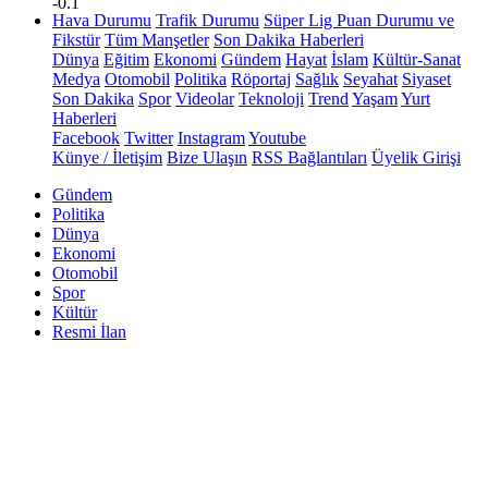
-0.1
Hava Durumu
Trafik Durumu
Süper Lig Puan Durumu ve
Fikstür
Tüm Manşetler
Son Dakika Haberleri
Dünya
Eğitim
Ekonomi
Gündem
Hayat
İslam
Kültür-Sanat
Medya
Otomobil
Politika
Röportaj
Sağlık
Seyahat
Siyaset
Son Dakika
Spor
Videolar
Teknoloji
Trend
Yaşam
Yurt
Haberleri
Facebook
Twitter
Instagram
Youtube
Künye / İletişim
Bize Ulaşın
RSS Bağlantıları
Üyelik Girişi
Gündem
Politika
Dünya
Ekonomi
Otomobil
Spor
Kültür
Resmi İlan