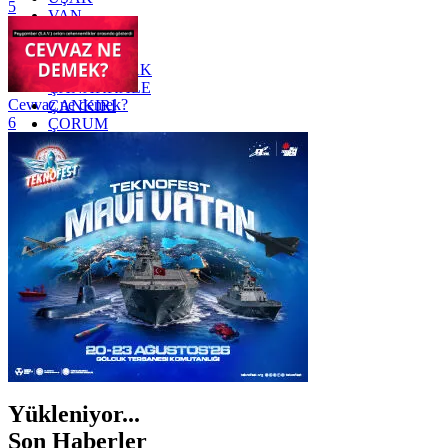
5
VAN
YALOVA
YOZGAT
ZONGULDAK
ÇANAKKALE
Cevvaz ne demek?
ÇANKIRI
6
ÇORUM
İSTANBUL
İZMİR
ŞANLIURFA
ŞIRNAK
Yükleniyor...
Son Haberler