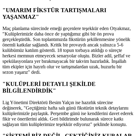
"UMARIM FİKSTÜR TARTIŞMALARI
YAŞANMAZ"
Maç planlama sürecinde emeği geçenlere teşekkür eden Otyakmaz,
"Kulüplerimizle daha önce de yaptığımız gibi bir ön prova
gerçekleştirdik. Son toplantımızda fikstürün şekillenmesine yönelik
önemli katkılar sağlandı. Kritik bir provaydı ancak yalnızca 5-6
kulübümüz katılım gösterdi. 18 topun torbaya atıldığı o süreçte
herkesi memnun etmeyecek senaryolar oluştu. Bizler adil, şeffaf ve
spekülasyonlara yer bırakmayacak bir takvim hazırladık. İnşallah
tüm ekipler için hayırlı olur ve tartışmalardan uzak, huzurlu bir
sezon yaşarız" dedi.
"KULÜPLERİ DETAYLI ŞEKİLDE
BİLGİLENDİRDİK"
Lig Yönetimi Direktörü Besim Yalçın ise hazırlık sürecine
değinerek, "Geçtiğimiz hafta salı günü fikstürün teknik detaylarını
kulüplerimizle paylaştık. Perşembe günü ise kendilerini davet ederek
fikir ve önerilerini aldık. Geri bildirimde bulunarak sürece katkı
sağlayan tüm kulüplerimize teşekkür ediyoruz" şeklinde konuştu.
"SİSTEMİ BİZ DEĞİL, ÇEKTİĞİNİZ KURALAR