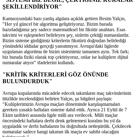
ŞEKİLLENDİRİYOR"
Kamuoyundaki bazı yanlış algılara açıklık getiren Besim Yalçın,
"Her yıl güncel bir algoritma geliştiriyoruz. Bizim burada
hazırladığımız şey sadece matematiksel bir fikstür anahtarı. Esas
takvimi ve eşleşmeleri belirleyen şey, sizlerin çektiği numaralardır.
Bizim sisteme girdiğimiz kriterlerin fikstürü doğrudan belirlediği
yönündeki iddialar gerçeği yansıtmıyor. Avrupa'daki liglerde
uygulanan algoritma ile bizim sistemimiz tamamen aynı. Tek fark;
biz burada fiziki olarak top çektiriyoruz, onlar ise kulüplere dijital
numaralar atıyor" ifadelerini kullandı.
"KRİTİK KRİTERLERİ GÖZ ÖNÜNDE
BULUNDURDUK"
Avrupa kupalarında mücadele edecek takımların maç takvimlerinin
titizlikle incelendiğini belirten Yalçın, şu bilgileri paylaştı:
"Kulüplerimizin Avrupa maçları döneminde karşılaşmamaları
gereken yasaklı haftaları sisteme dahil ettik. Ayrıca 21 Eylül ile 7
Ekim tarihleri arasında ligde milli ara verilecek. Milli maçlar
öncesindeki haftalara derbi denk gelmemesi kuralını bu yıl da
uyguladık ve derbi haftalarını bu doğrultuda netleştirdik. Çekilecek
numaralar sadece hangi takımın ilk maçta ev sahibi olacağını