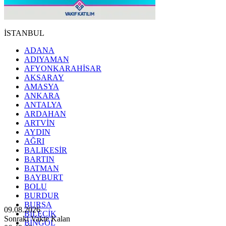
İSTANBUL
ADANA
ADIYAMAN
AFYONKARAHİSAR
AKSARAY
AMASYA
ANKARA
ANTALYA
ARDAHAN
ARTVİN
AYDIN
AĞRI
BALIKESİR
BARTIN
BATMAN
BAYBURT
BOLU
BURDUR
BURSA
09.08.2026
BİLECİK
Sonraki Vakte Kalan
BİNGÖL