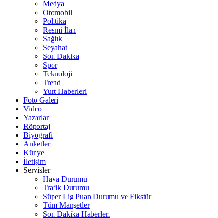
Medya
Otomobil
Politika
Resmi İlan
Sağlık
Seyahat
Son Dakika
Spor
Teknoloji
Trend
Yurt Haberleri
Foto Galeri
Video
Yazarlar
Röportaj
Biyografi
Anketler
Künye
İletişim
Servisler
Hava Durumu
Trafik Durumu
Süper Lig Puan Durumu ve Fikstür
Tüm Manşetler
Son Dakika Haberleri