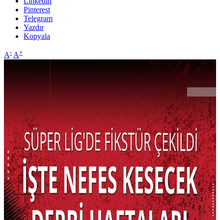
Linkedin
Pinterest
Telegram
Yazdır
Kopyala
-
+
A
A