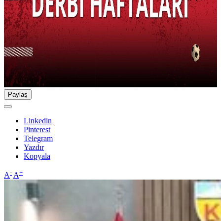
Paylaş
Linkedin
Pinterest
Telegram
Yazdır
Kopyala
-
+
A
A