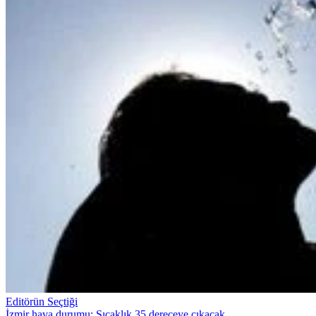
Editörün Seçtiği
İzmir hava durumu: Sıcaklık 35 dereceye çıkacak