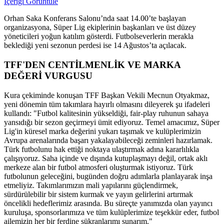
İçeriği Görüntüle
Orhan Saka Konferans Salonu’nda saat 14.00’te başlayan
organizasyona, Süper Lig ekiplerinin başkanları ve üst düzey
yöneticileri yoğun katılım gösterdi. Futbolseverlerin merakla
beklediği yeni sezonun perdesi ise 14 Ağustos’ta açılacak.
TFF'DEN CENTİLMENLİK VE MARKA
DEĞERİ VURGUSU
Kura çekiminde konuşan TFF Başkan Vekili Mecnun Otyakmaz,
yeni dönemin tüm takımlara hayırlı olmasını dileyerek şu ifadeleri
kullandı: "Futbol kalitesinin yükseldiği, fair-play ruhunun sahaya
yansıdığı bir sezon geçirmeyi ümit ediyoruz. Temel amacımız, Süper
Lig'in küresel marka değerini yukarı taşımak ve kulüplerimizin
Avrupa arenalarında başarı yakalayabileceği zeminleri hazırlamak.
Türk futbolunu hak ettiği noktaya ulaştırmak adına kararlılıkla
çalışıyoruz. Saha içinde ve dışında kutuplaşmayı değil, ortak aklı
merkeze alan bir futbol atmosferi oluşturmak istiyoruz. Türk
futbolunun geleceğini, bugünden doğru adımlarla planlayarak inşa
etmeliyiz. Takımlarımızın mali yapılarını güçlendirmek,
sürdürülebilir bir sistem kurmak ve yayın gelirlerini artırmak
öncelikli hedeflerimiz arasında. Bu süreçte yanımızda olan yayıncı
kuruluşa, sponsorlarımıza ve tüm kulüplerimize teşekkür eder, futbol
ailemizin her bir ferdine şükranlarımı sunarım."