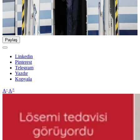
Paylaş
Linkedin
Pinterest
Telegram
Yazdır
Kopyala
-
+
A
A