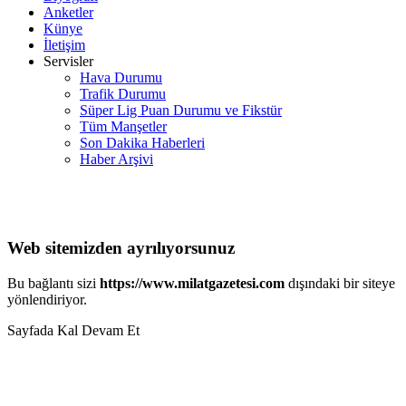
Anketler
Künye
İletişim
Servisler
Hava Durumu
Trafik Durumu
Süper Lig Puan Durumu ve Fikstür
Tüm Manşetler
Son Dakika Haberleri
Haber Arşivi
Web sitemizden ayrılıyorsunuz
Bu bağlantı sizi
https://www.milatgazetesi.com
dışındaki bir siteye
yönlendiriyor.
Sayfada Kal
Devam Et