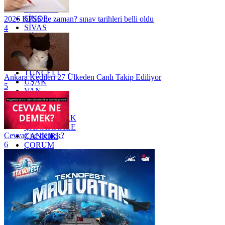
SAKARYA
SAMSUN
SİNOP
2026 KPSS ne zaman? sınav tarihleri belli oldu
SİVAS
4
SİİRT
TEKİRDAĞ
TOKAT
TRABZON
TUNCELİ
Ankara Kedileri 27 Ülkeden Canlı Takip Ediliyor
UŞAK
5
VAN
YALOVA
YOZGAT
ZONGULDAK
ÇANAKKALE
Cevvaz ne demek?
ÇANKIRI
6
ÇORUM
İSTANBUL
İZMİR
ŞANLIURFA
ŞIRNAK