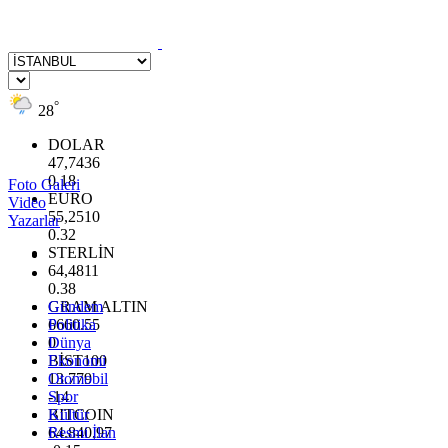
°
28
DOLAR
47,7436
0.18
Foto Galeri
EURO
Video
55,2510
Yazarlar
0.32
STERLİN
64,4811
0.38
GRAM ALTIN
Gündem
6660.55
Politika
0
Dünya
BİST100
Ekonomi
13.779
Otomobil
-14
Spor
BITCOIN
Kültür
64.840,97
Resmi İlan