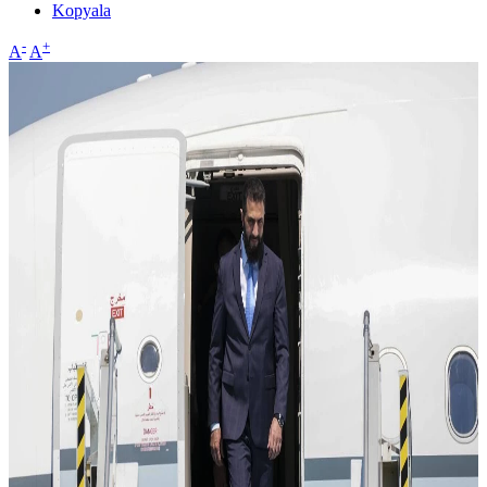
Kopyala
-
+
A
A