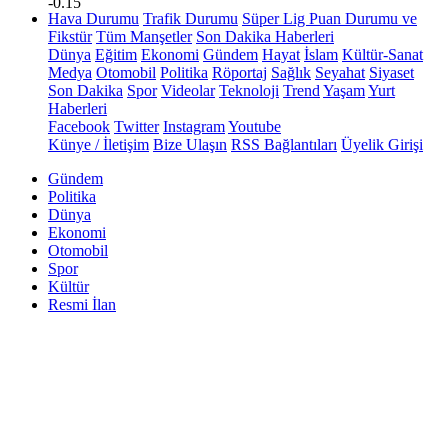
-0.15
Hava Durumu
Trafik Durumu
Süper Lig Puan Durumu ve
Fikstür
Tüm Manşetler
Son Dakika Haberleri
Dünya
Eğitim
Ekonomi
Gündem
Hayat
İslam
Kültür-Sanat
Medya
Otomobil
Politika
Röportaj
Sağlık
Seyahat
Siyaset
Son Dakika
Spor
Videolar
Teknoloji
Trend
Yaşam
Yurt
Haberleri
Facebook
Twitter
Instagram
Youtube
Künye / İletişim
Bize Ulaşın
RSS Bağlantıları
Üyelik Girişi
Gündem
Politika
Dünya
Ekonomi
Otomobil
Spor
Kültür
Resmi İlan