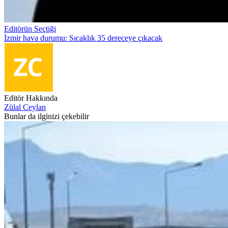
Editörün Seçtiği
İzmir hava durumu: Sıcaklık 35 dereceye çıkacak
Editör Hakkında
Zülal Ceylan
Bunlar da ilginizi çekebilir