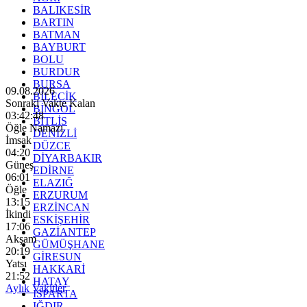
BALIKESİR
BARTIN
BATMAN
BAYBURT
BOLU
BURDUR
BURSA
09.08.2026
BİLECİK
Sonraki Vakte Kalan
BİNGÖL
03:42:46
BİTLİS
Öğle Namazı
DENİZLİ
İmsak
DÜZCE
04:20
DİYARBAKIR
Güneş
EDİRNE
06:01
ELAZIĞ
Öğle
ERZURUM
13:15
ERZİNCAN
İkindi
ESKİŞEHİR
17:06
GAZİANTEP
Akşam
GÜMÜŞHANE
20:19
GİRESUN
Yatsı
HAKKARİ
21:52
HATAY
Aylık Vakitler
ISPARTA
IĞDIR