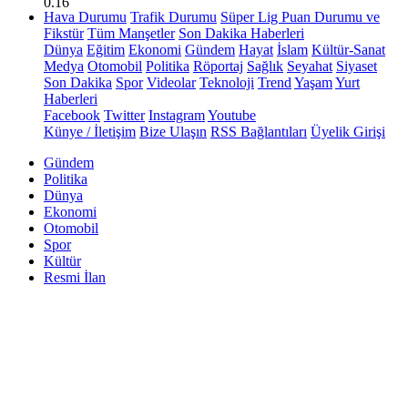
0.16
Hava Durumu
Trafik Durumu
Süper Lig Puan Durumu ve
Fikstür
Tüm Manşetler
Son Dakika Haberleri
Dünya
Eğitim
Ekonomi
Gündem
Hayat
İslam
Kültür-Sanat
Medya
Otomobil
Politika
Röportaj
Sağlık
Seyahat
Siyaset
Son Dakika
Spor
Videolar
Teknoloji
Trend
Yaşam
Yurt
Haberleri
Facebook
Twitter
Instagram
Youtube
Künye / İletişim
Bize Ulaşın
RSS Bağlantıları
Üyelik Girişi
Gündem
Politika
Dünya
Ekonomi
Otomobil
Spor
Kültür
Resmi İlan