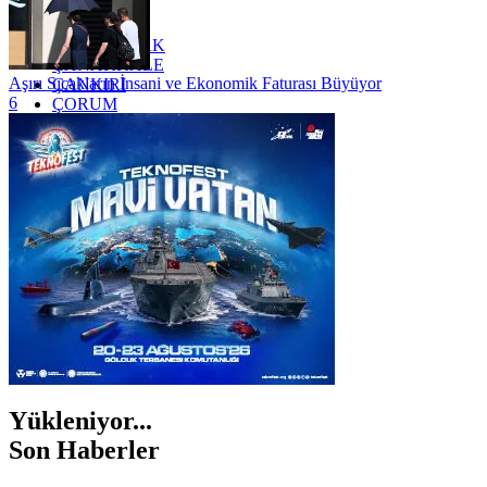
YALOVA
YOZGAT
ZONGULDAK
ÇANAKKALE
Aşırı Sıcakların İnsani ve Ekonomik Faturası Büyüyor
ÇANKIRI
6
ÇORUM
İSTANBUL
İZMİR
ŞANLIURFA
ŞIRNAK
Yükleniyor...
Son Haberler