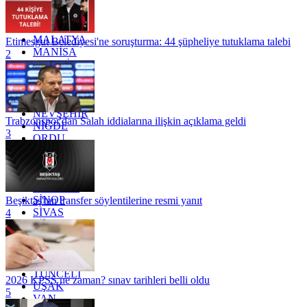
KONYA
KÜTAHYA
KİLİS
MALATYA
Etimesgut Belediyesi'ne soruşturma: 44 şüpheliye tutuklama talebi
MANİSA
2
MARDİN
MERSİN
MUĞLA
MUŞ
NEVŞEHİR
Trabzonspor'dan Salah iddialarına ilişkin açıklama geldi
NİĞDE
3
ORDU
OSMANİYE
RİZE
SAKARYA
SAMSUN
SİNOP
Beşiktaş'tan transfer söylentilerine resmi yanıt
SİVAS
4
SİİRT
TEKİRDAĞ
TOKAT
TRABZON
TUNCELİ
2026 KPSS ne zaman? sınav tarihleri belli oldu
UŞAK
5
VAN