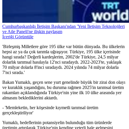
Cumhurbaşkanlığı İletişim Başkanı'ndan 'Yeni İletişim Teknolojileri
ve Aile Paneli'ne ilişkin paylaşım
İçeriği Görüntüle
'Birleşmiş Milletlere göre 195 ülke var bütün dünyada. Bu ülkelerin
hepsi az ya da çok tarımla uğraşıyor. Türkiye, 195 ülke içerisinde
hangi sırada? Değerli kardeşlerim, 2002'de Türkiye, 24,5 milyar
dolarlık tarımsal hasılayla 12'nci sıradaydı. 2022-2023'te, yaklaşık
70 milyar dolarla 8'inci sıradaydı. 2024 yılında 74 milyar dolarla
7'nci sırada.'
Bakan Yumaklı, geçen sene yurt genelinde büyük bir zirai don olayı
ve kuraklık yaşandığını, bu duruma rağmen 2025'in tarımsal üretim
rakamları açıklandığında Türkiye'nin yine ilk 10 ülke arasında yer
almasını beklediklerini aktardı.
- 'Memleketin, her köşesinde kıymetli tarımsal üretim
gerçekleştiriliyor'
Yumaklı, hedeflerinin potansiyelin bulunduğu tüm ürünlerde
üretimin artırılarak Türkiye'nin kendine yeterli hale gelmesini