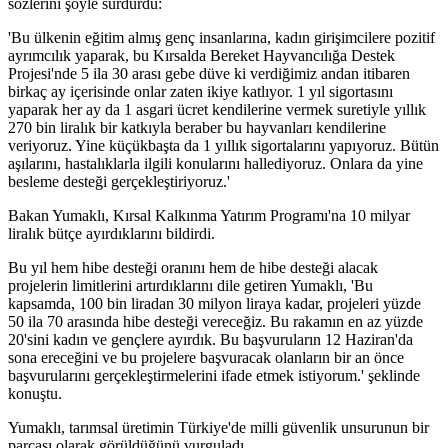
sözlerini şöyle sürdürdü:
'Bu ülkenin eğitim almış genç insanlarına, kadın girişimcilere pozitif
ayrımcılık yaparak, bu Kırsalda Bereket Hayvancılığa Destek
Projesi'nde 5 ila 30 arası gebe düve ki verdiğimiz andan itibaren
birkaç ay içerisinde onlar zaten ikiye katlıyor. 1 yıl sigortasını
yaparak her ay da 1 asgari ücret kendilerine vermek suretiyle yıllık
270 bin liralık bir katkıyla beraber bu hayvanları kendilerine
veriyoruz. Yine küçükbaşta da 1 yıllık sigortalarını yapıyoruz. Bütün
aşılarını, hastalıklarla ilgili konularını hallediyoruz. Onlara da yine
besleme desteği gerçekleştiriyoruz.'
Bakan Yumaklı, Kırsal Kalkınma Yatırım Programı'na 10 milyar
liralık bütçe ayırdıklarını bildirdi.
Bu yıl hem hibe desteği oranını hem de hibe desteği alacak
projelerin limitlerini artırdıklarını dile getiren Yumaklı, 'Bu
kapsamda, 100 bin liradan 30 milyon liraya kadar, projeleri yüzde
50 ila 70 arasında hibe desteği vereceğiz. Bu rakamın en az yüzde
20'sini kadın ve gençlere ayırdık. Bu başvuruların 12 Haziran'da
sona ereceğini ve bu projelere başvuracak olanların bir an önce
başvurularını gerçekleştirmelerini ifade etmek istiyorum.' şeklinde
konuştu.
Yumaklı, tarımsal üretimin Türkiye'de milli güvenlik unsurunun bir
parçası olarak görüldüğünü vurguladı.