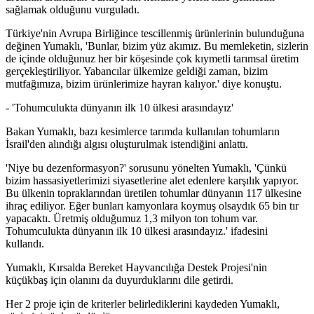
sağlamak olduğunu vurguladı.
Türkiye'nin Avrupa Birliğince tescillenmiş ürünlerinin bulunduğuna
değinen Yumaklı, 'Bunlar, bizim yüz akımız. Bu memleketin, sizlerin
de içinde olduğunuz her bir köşesinde çok kıymetli tarımsal üretim
gerçekleştiriliyor. Yabancılar ülkemize geldiği zaman, bizim
mutfağımıza, bizim ürünlerimize hayran kalıyor.' diye konuştu.
- 'Tohumculukta dünyanın ilk 10 ülkesi arasındayız'
Bakan Yumaklı, bazı kesimlerce tarımda kullanılan tohumların
İsrail'den alındığı algısı oluşturulmak istendiğini anlattı.
'Niye bu dezenformasyon?' sorusunu yönelten Yumaklı, 'Çünkü
bizim hassasiyetlerimizi siyasetlerine alet edenlere karşılık yapıyor.
Bu ülkenin topraklarından üretilen tohumlar dünyanın 117 ülkesine
ihraç ediliyor. Eğer bunları kamyonlara koymuş olsaydık 65 bin tır
yapacaktı. Üretmiş olduğumuz 1,3 milyon ton tohum var.
Tohumculukta dünyanın ilk 10 ülkesi arasındayız.' ifadesini
kullandı.
Yumaklı, Kırsalda Bereket Hayvancılığa Destek Projesi'nin
küçükbaş için olanını da duyurduklarını dile getirdi.
Her 2 proje için de kriterler belirlediklerini kaydeden Yumaklı,