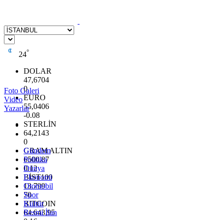
°
24
DOLAR
47,6704
0
Foto Galeri
EURO
Video
55,0406
Yazarlar
-0.08
STERLİN
64,2143
0
GRAM ALTIN
Gündem
6500.87
Politika
0.12
Dünya
BİST100
Ekonomi
13.799
Otomobil
70
Spor
BITCOIN
Kültür
64.643,95
Resmi İlan