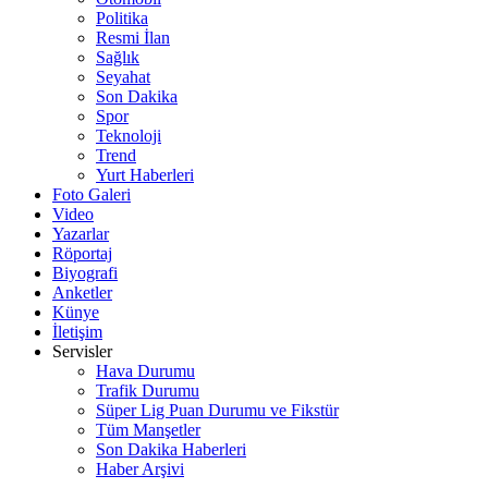
Politika
Resmi İlan
Sağlık
Seyahat
Son Dakika
Spor
Teknoloji
Trend
Yurt Haberleri
Foto Galeri
Video
Yazarlar
Röportaj
Biyografi
Anketler
Künye
İletişim
Servisler
Hava Durumu
Trafik Durumu
Süper Lig Puan Durumu ve Fikstür
Tüm Manşetler
Son Dakika Haberleri
Haber Arşivi