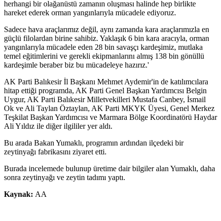
herhangi bir olağanüstü zamanın oluşması halinde hep birlikte
hareket ederek orman yangınlarıyla mücadele ediyoruz.
Sadece hava araçlarımız değil, aynı zamanda kara araçlarımızla en
güçlü filolardan birine sahibiz. Yaklaşık 6 bin kara aracıyla, orman
yangınlarıyla mücadele eden 28 bin savaşçı kardeşimiz, mutlaka
temel eğitimlerini ve gerekli ekipmanlarını almış 138 bin gönüllü
kardeşimle beraber biz bu mücadeleye hazırız.'
AK Parti Balıkesir İl Başkanı Mehmet Aydemir'in de katılımcılara
hitap ettiği programda, AK Parti Genel Başkan Yardımcısı Belgin
Uygur, AK Parti Balıkesir Milletvekilleri Mustafa Canbey, İsmail
Ok ve Ali Taylan Öztaylan, AK Parti MKYK Üyesi, Genel Merkez
Teşkilat Başkan Yardımcısı ve Marmara Bölge Koordinatörü Haydar
Ali Yıldız ile diğer ilgililer yer aldı.
Bu arada Bakan Yumaklı, programın ardından ilçedeki bir
zeytinyağı fabrikasını ziyaret etti.
Burada incelemede bulunup üretime dair bilgiler alan Yumaklı, daha
sonra zeytinyağı ve zeytin tadımı yaptı.
Kaynak:
AA