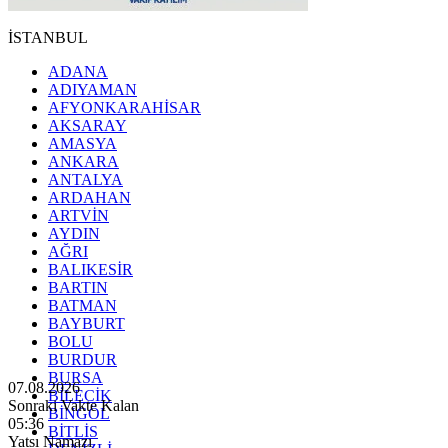
İSTANBUL
ADANA
ADIYAMAN
AFYONKARAHİSAR
AKSARAY
AMASYA
ANKARA
ANTALYA
ARDAHAN
ARTVİN
AYDIN
AĞRI
BALIKESİR
BARTIN
BATMAN
BAYBURT
BOLU
BURDUR
BURSA
07.08.2026
BİLECİK
Sonraki Vakte Kalan
BİNGÖL
05:34
BİTLİS
Yatsı Namazı