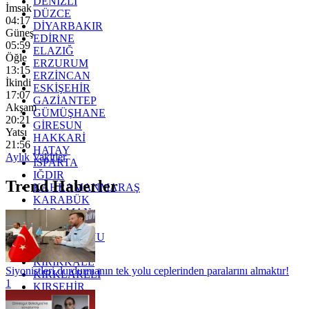
DENİZLİ
İmsak
DÜZCE
04:17
DİYARBAKIR
Güneş
EDİRNE
05:59
ELAZIĞ
Öğle
ERZURUM
13:15
ERZİNCAN
İkindi
ESKİŞEHİR
17:07
GAZİANTEP
Akşam
GÜMÜŞHANE
20:21
GİRESUN
Yatsı
HAKKARİ
21:56
HATAY
Aylık Vakitler
ISPARTA
IĞDIR
Trend Haberler
KAHRAMANMARAŞ
KARABÜK
KARAMAN
KARS
KASTAMONU
KAYSERİ
KIRIKKALE
Siyonistleri durdurmanın tek yolu ceplerinden paralarını almaktır!
KIRKLARELİ
1
KIRŞEHİR
KOCAELİ