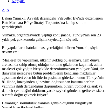
Kopyala
-
+
A
A
Bakan Yumaklı, Ayvalık ilçesindeki Vilayetler Evi'nde düzenlenen
Batı Marmara Bölge Strateji Toplantısı'na katılıp sunum
gerçekleştirdi.
Yumaklı, organizasyonda yaptığı konuşmada, Türkiye'nin son 23
yılda pek çok konuda gelişim kaydettiğini söyledi.
Bu yapılanların hatırlatılması gerektiğini belirten Yumaklı, şöyle
devam etti:
'Maalesef bu yapılanları, ülkenin geldiği bu aşamayı, hem dünya
arenasında sahip olmuş olduğu konumu gözlerden kaçırmak adına
maalesef çok yoğun bir şekilde dezenformasyon yapılıyor. Yani, siz
dünyanın neredeyse bütün problemlerini kendisine mazlumlar
açısından dert eden bir liderin peşinden giderken, onun Türkiye'nin
81 ilinde, kuzeyinden güneyine, doğusundan batısına her bir
yatırımla ilgili dertlendiğini düşünürken, birileri trompet çalarak ya
da incir çekirdeğini doldurmayacak şeyleri gündeme getirerek sizleri
o tarafa doğru çekmek istiyor.'
Bakanlığın sorumluluk alanının geniş olduğunu vurgulayan
Yumaklı, şu ifadeleri kullandı: