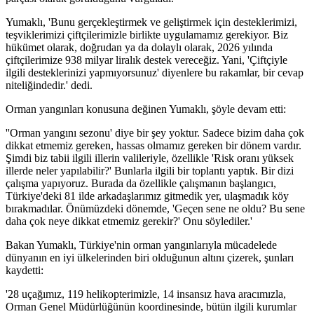
Yumaklı, 'Bunu gerçekleştirmek ve geliştirmek için desteklerimizi,
teşviklerimizi çiftçilerimizle birlikte uygulamamız gerekiyor. Biz
hükümet olarak, doğrudan ya da dolaylı olarak, 2026 yılında
çiftçilerimize 938 milyar liralık destek vereceğiz. Yani, 'Çiftçiyle
ilgili desteklerinizi yapmıyorsunuz' diyenlere bu rakamlar, bir cevap
niteliğindedir.' dedi.
Orman yangınları konusuna değinen Yumaklı, şöyle devam etti:
''Orman yangını sezonu' diye bir şey yoktur. Sadece bizim daha çok
dikkat etmemiz gereken, hassas olmamız gereken bir dönem vardır.
Şimdi biz tabii ilgili illerin valileriyle, özellikle 'Risk oranı yüksek
illerde neler yapılabilir?' Bunlarla ilgili bir toplantı yaptık. Bir dizi
çalışma yapıyoruz. Burada da özellikle çalışmanın başlangıcı,
Türkiye'deki 81 ilde arkadaşlarımız gitmedik yer, ulaşmadık köy
bırakmadılar. Önümüzdeki dönemde, 'Geçen sene ne oldu? Bu sene
daha çok neye dikkat etmemiz gerekir?' Onu söylediler.'
Bakan Yumaklı, Türkiye'nin orman yangınlarıyla mücadelede
dünyanın en iyi ülkelerinden biri olduğunun altını çizerek, şunları
kaydetti:
'28 uçağımız, 119 helikopterimizle, 14 insansız hava aracımızla,
Orman Genel Müdürlüğünün koordinesinde, bütün ilgili kurumlar