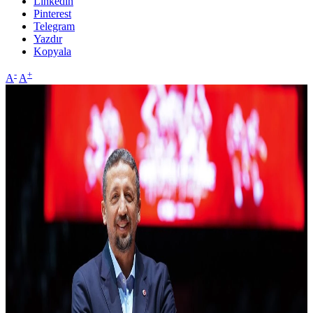
Linkedin
Pinterest
Telegram
Yazdır
Kopyala
-
+
A
A