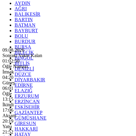
AYDIN
AĞRI
BALIKESİR
BARTIN
BATMAN
BAYBURT
BOLU
BURDUR
BURSA
09.08.2026
BİLECİK
Sonraki Vakte Kalan
BİNGÖL
01:02:48
BİTLİS
Öğle Namazı
DENİZLİ
İmsak
DÜZCE
04:20
DİYARBAKIR
Güneş
EDİRNE
06:01
ELAZIĞ
Öğle
ERZURUM
13:15
ERZİNCAN
İkindi
ESKİŞEHİR
17:06
GAZİANTEP
Akşam
GÜMÜŞHANE
20:19
GİRESUN
Yatsı
HAKKARİ
21:52
HATAY