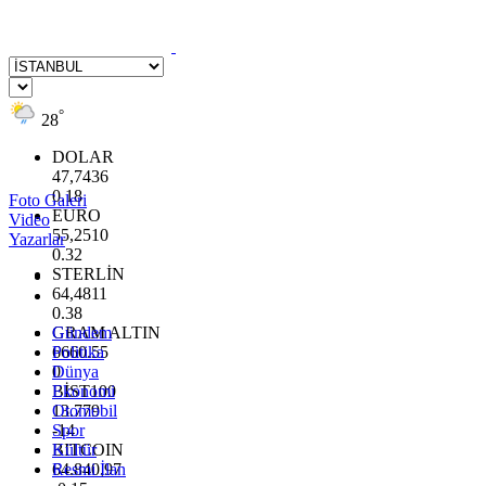
°
28
DOLAR
47,7436
0.18
Foto Galeri
EURO
Video
55,2510
Yazarlar
0.32
STERLİN
64,4811
0.38
GRAM ALTIN
Gündem
6660.55
Politika
0
Dünya
BİST100
Ekonomi
13.779
Otomobil
-14
Spor
BITCOIN
Kültür
64.840,97
Resmi İlan