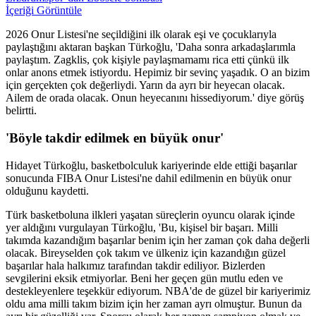
İçeriği Görüntüle
2026 Onur Listesi'ne seçildiğini ilk olarak eşi ve çocuklarıyla
paylaştığını aktaran başkan Türkoğlu, 'Daha sonra arkadaşlarımla
paylaştım. Zagklis, çok kişiyle paylaşmamamı rica etti çünkü ilk
onlar anons etmek istiyordu. Hepimiz bir sevinç yaşadık. O an bizim
için gerçekten çok değerliydi. Yarın da ayrı bir heyecan olacak.
Ailem de orada olacak. Onun heyecanını hissediyorum.' diye görüş
belirtti.
'Böyle takdir edilmek en büyük onur'
Hidayet Türkoğlu, basketbolculuk kariyerinde elde ettiği başarılar
sonucunda FIBA Onur Listesi'ne dahil edilmenin en büyük onur
olduğunu kaydetti.
Türk basketboluna ilkleri yaşatan süreçlerin oyuncu olarak içinde
yer aldığını vurgulayan Türkoğlu, 'Bu, kişisel bir başarı. Milli
takımda kazandığım başarılar benim için her zaman çok daha değerli
olacak. Bireyselden çok takım ve ülkeniz için kazandığın güzel
başarılar hala halkımız tarafından takdir ediliyor. Bizlerden
sevgilerini eksik etmiyorlar. Beni her geçen gün mutlu eden ve
destekleyenlere teşekkür ediyorum. NBA'de de güzel bir kariyerimiz
oldu ama milli takım bizim için her zaman ayrı olmuştur. Bunun da