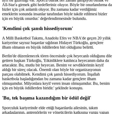
ayrı bir güzelliği var. Sporcu olarak her zaman şampiyon olmak ve
All-Star'a girmek gibi hedefleriniz oluyor. Böyle bir onurlandırma da
bizler için çok anlamlı oluyor. Bu zamana kadar verdiğimiz
emeklerin sonunda insanlar tarafından böyle takdir edilmesi bizler
için en büyük onurdur.' değerlendirmesinde bulundu.
'Kendimi çok şanslı hissediyorum'
A Milli Basketbol Takımı, Anadolu Efes ve NBA'de geçen 20 yıllık
kariyerine sayısız başarılar sığdıran Hidayet Türkoğlu, gençlere
ilham olmanın en büyük ödüllerden biri olduğunu belirtti.
Berlin'de düzenlenecek tören öncesinde çok heyecanlı olduğunu dile
getiren başkan Türkoğlu, 'Etkinliklere katılınca heyecanım daha da
artacaktır. Bu, mutlu bir heyecan. Benim ve sevdiklerimin keyif
aldığı bir süreç olacak. Önemli olan böyle bir organizasyonun
parçası olabilmek. Kendimi çok şanslı hissediyorum. İnşallah
basketbola başladığımdan bu zamana kadar gençlere ilham
olmuşumdur. Milyonlara keyif veren insan olmuşumdur. Bu, benim
için en büyük ödüllerden biridir.' şeklinde konuştu.
'Bu, tek başıma kazandığım bir ödül değil'
Sporculuk kariyerinde elde ettiği başarılarda ailesinin, takım
arkadaşlarının, antrenörlerin ve yöneticilerin katkısına vurgu yapan