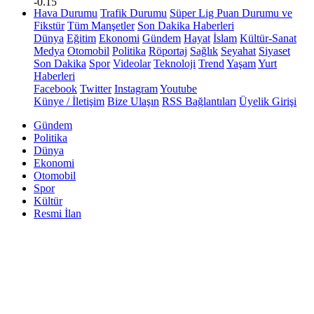
-0.15
Hava Durumu
Trafik Durumu
Süper Lig Puan Durumu ve
Fikstür
Tüm Manşetler
Son Dakika Haberleri
Dünya
Eğitim
Ekonomi
Gündem
Hayat
İslam
Kültür-Sanat
Medya
Otomobil
Politika
Röportaj
Sağlık
Seyahat
Siyaset
Son Dakika
Spor
Videolar
Teknoloji
Trend
Yaşam
Yurt
Haberleri
Facebook
Twitter
Instagram
Youtube
Künye / İletişim
Bize Ulaşın
RSS Bağlantıları
Üyelik Girişi
Gündem
Politika
Dünya
Ekonomi
Otomobil
Spor
Kültür
Resmi İlan