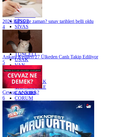
RİZE
SAKARYA
SAMSUN
SİNOP
2026 KPSS ne zaman? sınav tarihleri belli oldu
SİVAS
4
SİİRT
TEKİRDAĞ
TOKAT
TRABZON
TUNCELİ
Ankara Kedileri 27 Ülkeden Canlı Takip Ediliyor
UŞAK
5
VAN
YALOVA
YOZGAT
ZONGULDAK
ÇANAKKALE
Cevvaz ne demek?
ÇANKIRI
6
ÇORUM
İSTANBUL
İZMİR
ŞANLIURFA
ŞIRNAK