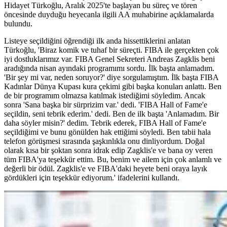
Hidayet Türkoğlu, Aralık 2025'te başlayan bu süreç ve tören
öncesinde duyduğu heyecanla ilgili AA muhabirine açıklamalarda
bulundu.
Listeye seçildiğini öğrendiği ilk anda hissettiklerini anlatan
Türkoğlu, 'Biraz komik ve tuhaf bir süreçti. FIBA ile gerçekten çok
iyi dostluklarımız var. FIBA Genel Sekreteri Andreas Zagklis beni
aradığında nisan ayındaki programımı sordu. İlk başta anlamadım.
'Bir şey mi var, neden soruyor?' diye sorgulamıştım. İlk başta FIBA
Kadınlar Dünya Kupası kura çekimi gibi başka konuları anlattı. Ben
de bir programım olmazsa katılmak istediğimi söyledim. Ancak
sonra 'Sana başka bir sürprizim var.' dedi. 'FIBA Hall of Fame'e
seçildin, seni tebrik ederim.' dedi. Ben de ilk başta 'Anlamadım. Bir
daha söyler misin?' dedim. Tebrik ederek, FIBA Hall of Fame'e
seçildiğimi ve bunu gönülden hak ettiğimi söyledi. Ben tabii hala
telefon görüşmesi sırasında şaşkınlıkla onu dinliyordum. Doğal
olarak kısa bir şoktan sonra idrak edip Zagklis'e ve bana oy veren
tüm FIBA'ya teşekkür ettim. Bu, benim ve ailem için çok anlamlı ve
değerli bir ödül. Zagklis'e ve FIBA'daki heyete beni oraya layık
gördükleri için teşekkür ediyorum.' ifadelerini kullandı.