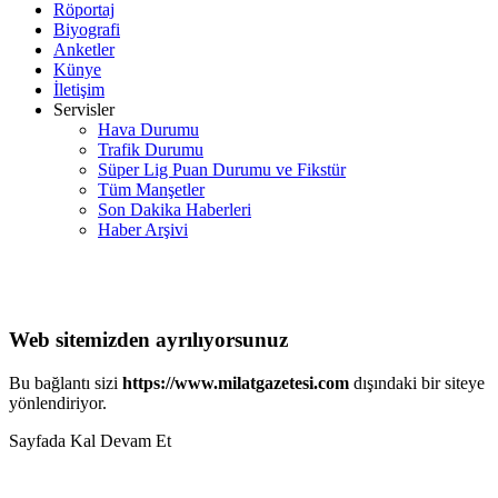
Röportaj
Biyografi
Anketler
Künye
İletişim
Servisler
Hava Durumu
Trafik Durumu
Süper Lig Puan Durumu ve Fikstür
Tüm Manşetler
Son Dakika Haberleri
Haber Arşivi
Web sitemizden ayrılıyorsunuz
Bu bağlantı sizi
https://www.milatgazetesi.com
dışındaki bir siteye
yönlendiriyor.
Sayfada Kal
Devam Et