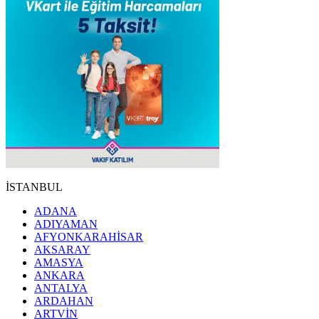
İSTANBUL
ADANA
ADIYAMAN
AFYONKARAHİSAR
AKSARAY
AMASYA
ANKARA
ANTALYA
ARDAHAN
ARTVİN