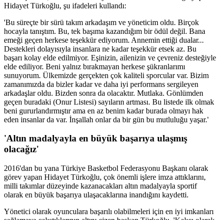
Hidayet Türkoğlu, şu ifadeleri kullandı:
'Bu süreçte bir sürü takım arkadaşım ve yöneticim oldu. Birçok
hocayla tanıştım. Bu, tek başıma kazandığım bir ödül değil. Bana
emeği geçen herkese teşekkür ediyorum. Annemin ettiği dualar...
Destekleri dolayısıyla insanlara ne kadar teşekkür etsek az. Bu
başarı kolay elde edilmiyor. Eşinizin, ailenizin ve çevreniz desteğiyle
elde ediliyor. Beni yalnız bırakmayan herkese şükranlarımı
sunuyorum. Ülkemizde gerçekten çok kaliteli sporcular var. Bizim
zamanımızda da bizler kadar ve daha iyi performans sergileyen
arkadaşlar oldu. Bizden sonra da olacaktır. Mutlaka. Gönlümden
geçen buradaki (Onur Listesi) sayıların artması. Bu listede ilk olmak
beni gururlandırmıştır ama en az benim kadar burada olmayı hak
eden insanlar da var. İnşallah onlar da bir gün bu mutluluğu yaşar.'
'Altın madalyayla en büyük başarıya ulaşmış
olacağız'
2016'dan bu yana Türkiye Basketbol Federasyonu Başkanı olarak
görev yapan Hidayet Türkoğlu, çok önemli işlere imza attıklarını,
milli takımlar düzeyinde kazanacakları altın madalyayla sportif
olarak en büyük başarıya ulaşacaklarına inandığını kaydetti.
Yönetici olarak oyunculara başarılı olabilmeleri için en iyi imkanları