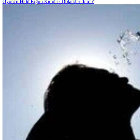
Oyuncu Halil Ergün Kimdir? Dolandırıldı mı?