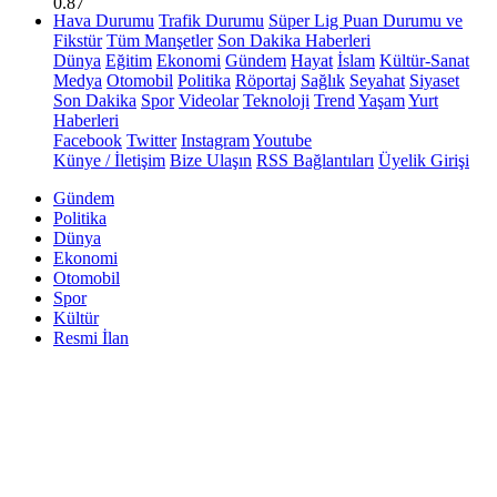
0.87
Hava Durumu
Trafik Durumu
Süper Lig Puan Durumu ve
Fikstür
Tüm Manşetler
Son Dakika Haberleri
Dünya
Eğitim
Ekonomi
Gündem
Hayat
İslam
Kültür-Sanat
Medya
Otomobil
Politika
Röportaj
Sağlık
Seyahat
Siyaset
Son Dakika
Spor
Videolar
Teknoloji
Trend
Yaşam
Yurt
Haberleri
Facebook
Twitter
Instagram
Youtube
Künye / İletişim
Bize Ulaşın
RSS Bağlantıları
Üyelik Girişi
Gündem
Politika
Dünya
Ekonomi
Otomobil
Spor
Kültür
Resmi İlan