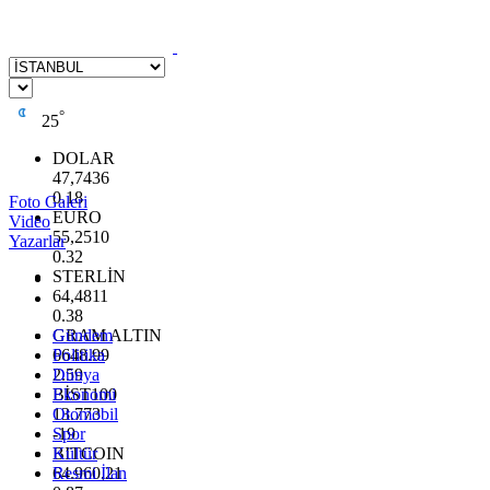
°
25
DOLAR
47,7436
0.18
Foto Galeri
EURO
Video
55,2510
Yazarlar
0.32
STERLİN
64,4811
0.38
GRAM ALTIN
Gündem
6648.99
Politika
2.59
Dünya
BİST100
Ekonomi
13.773
Otomobil
-19
Spor
BITCOIN
Kültür
64.960,21
Resmi İlan