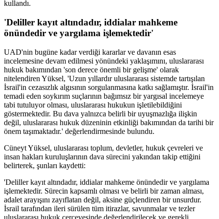
kullandı.
'Deliller kayıt altındadır, iddialar mahkeme
önündedir ve yargılama işlemektedir'
UAD'nin bugüne kadar verdiği kararlar ve davanın esas
incelemesine devam edilmesi yönündeki yaklaşımını, uluslararası
hukuk bakımından 'son derece önemli bir gelişme' olarak
nitelendiren Yüksel, 'Uzun yıllardır uluslararası sistemde tartışılan
İsrail'in cezasızlık algısının sorgulanmasına katkı sağlamıştır. İsrail'in
temadi eden soykırım suçlarının bağımsız bir yargısal incelemeye
tabi tutuluyor olması, uluslararası hukukun işletilebildiğini
göstermektedir. Bu dava yalnızca belirli bir uyuşmazlığa ilişkin
değil, uluslararası hukuk düzeninin etkinliği bakımından da tarihi bir
önem taşımaktadır.' değerlendirmesinde bulundu.
Cüneyt Yüksel, uluslararası toplum, devletler, hukuk çevreleri ve
insan hakları kuruluşlarının dava sürecini yakından takip ettiğini
belirterek, şunları kaydetti:
'Deliller kayıt altındadır, iddialar mahkeme önündedir ve yargılama
işlemektedir. Sürecin kapsamlı olması ve belirli bir zaman alması,
adalet arayışını zayıflatan değil, aksine güçlendiren bir unsurdur.
İsrail tarafından ileri sürülen tüm itirazlar, savunmalar ve tezler
uluslararası hukuk çerçevesinde değerlendirilecek ve gerekli