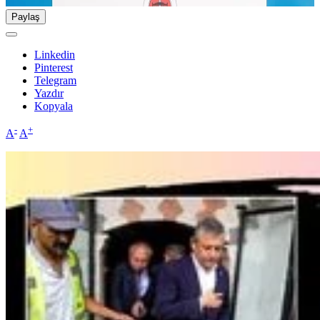
Paylaş
Linkedin
Pinterest
Telegram
Yazdır
Kopyala
-
+
A
A