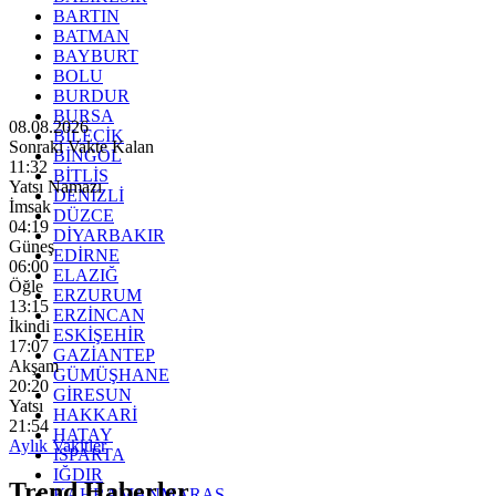
BARTIN
BATMAN
BAYBURT
BOLU
BURDUR
BURSA
08.08.2026
BİLECİK
Sonraki Vakte Kalan
BİNGÖL
11:30
BİTLİS
Yatsı Namazı
DENİZLİ
İmsak
DÜZCE
04:19
DİYARBAKIR
Güneş
EDİRNE
06:00
ELAZIĞ
Öğle
ERZURUM
13:15
ERZİNCAN
İkindi
ESKİŞEHİR
17:07
GAZİANTEP
Akşam
GÜMÜŞHANE
20:20
GİRESUN
Yatsı
HAKKARİ
21:54
HATAY
Aylık Vakitler
ISPARTA
IĞDIR
Trend Haberler
KAHRAMANMARAŞ