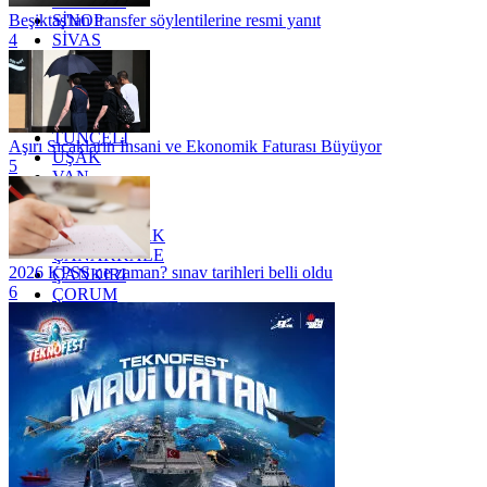
SAMSUN
SİNOP
Beşiktaş'tan transfer söylentilerine resmi yanıt
SİVAS
4
SİİRT
TEKİRDAĞ
TOKAT
TRABZON
TUNCELİ
Aşırı Sıcakların İnsani ve Ekonomik Faturası Büyüyor
UŞAK
5
VAN
YALOVA
YOZGAT
ZONGULDAK
ÇANAKKALE
2026 KPSS ne zaman? sınav tarihleri belli oldu
ÇANKIRI
6
ÇORUM
İSTANBUL
İZMİR
ŞANLIURFA
ŞIRNAK