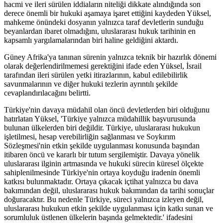
hacmi ve ileri sürülen iddiaların niteliği dikkate alındığında son
derece önemli bir hukuki aşamaya işaret ettiğini kaydeden Yüksel,
mahkeme önündeki dosyanın yalnızca taraf devletlerin sunduğu
beyanlardan ibaret olmadığını, uluslararası hukuk tarihinin en
kapsamlı yargılamalarından biri haline geldiğini aktardı.
Güney Afrika'ya tanınan sürenin yalnızca teknik bir hazırlık dönemi
olarak değerlendirilmemesi gerektiğini ifade eden Yüksel, İsrail
tarafından ileri sürülen yetki itirazlarının, kabul edilebilirlik
savunmalarının ve diğer hukuki tezlerin ayrıntılı şekilde
cevaplandırılacağını belirtti.
Türkiye'nin davaya müdahil olan öncü devletlerden biri olduğunu
hatırlatan Yüksel, 'Türkiye yalnızca müdahillik başvurusunda
bulunan ülkelerden biri değildir. Türkiye, uluslararası hukukun
işletilmesi, hesap verebilirliğin sağlanması ve Soykırım
Sözleşmesi'nin etkin şekilde uygulanması konusunda başından
itibaren öncü ve kararlı bir tutum sergilemiştir. Davaya yönelik
uluslararası ilginin artmasında ve hukuki sürecin küresel ölçekte
sahiplenilmesinde Türkiye'nin ortaya koyduğu iradenin önemli
katkısı bulunmaktadır. Ortaya çıkacak içtihat yalnızca bu dava
bakımından değil, uluslararası hukuk bakımından da tarihi sonuçlar
doğuracaktır. Bu nedenle Türkiye, süreci yalnızca izleyen değil,
uluslararası hukukun etkin şekilde uygulanması için katkı sunan ve
sorumluluk üstlenen ülkelerin başında gelmektedir.' ifadesini