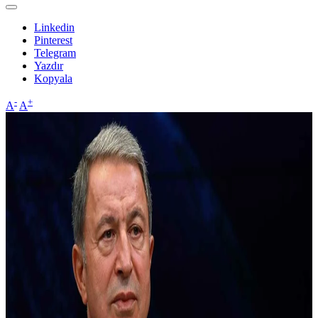
Linkedin
Pinterest
Telegram
Yazdır
Kopyala
-
+
A
A