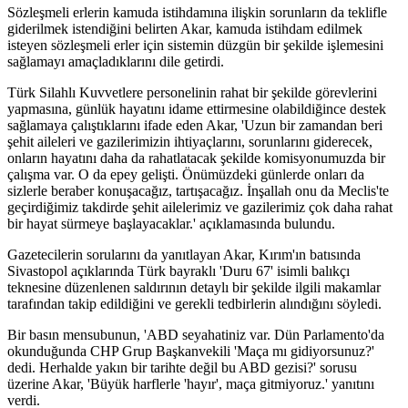
Sözleşmeli erlerin kamuda istihdamına ilişkin sorunların da teklifle
giderilmek istendiğini belirten Akar, kamuda istihdam edilmek
isteyen sözleşmeli erler için sistemin düzgün bir şekilde işlemesini
sağlamayı amaçladıklarını dile getirdi.
Türk Silahlı Kuvvetlere personelinin rahat bir şekilde görevlerini
yapmasına, günlük hayatını idame ettirmesine olabildiğince destek
sağlamaya çalıştıklarını ifade eden Akar, 'Uzun bir zamandan beri
şehit aileleri ve gazilerimizin ihtiyaçlarını, sorunlarını giderecek,
onların hayatını daha da rahatlatacak şekilde komisyonumuzda bir
çalışma var. O da epey gelişti. Önümüzdeki günlerde onları da
sizlerle beraber konuşacağız, tartışacağız. İnşallah onu da Meclis'te
geçirdiğimiz takdirde şehit ailelerimiz ve gazilerimiz çok daha rahat
bir hayat sürmeye başlayacaklar.' açıklamasında bulundu.
Gazetecilerin sorularını da yanıtlayan Akar, Kırım'ın batısında
Sivastopol açıklarında Türk bayraklı 'Duru 67' isimli balıkçı
teknesine düzenlenen saldırının detaylı bir şekilde ilgili makamlar
tarafından takip edildiğini ve gerekli tedbirlerin alındığını söyledi.
Bir basın mensubunun, 'ABD seyahatiniz var. Dün Parlamento'da
okunduğunda CHP Grup Başkanvekili 'Maça mı gidiyorsunuz?'
dedi. Herhalde yakın bir tarihte değil bu ABD gezisi?' sorusu
üzerine Akar, 'Büyük harflerle 'hayır', maça gitmiyoruz.' yanıtını
verdi.