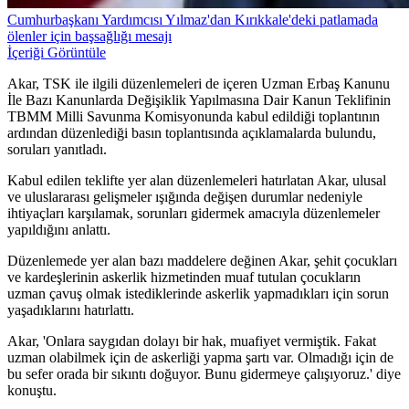
Cumhurbaşkanı Yardımcısı Yılmaz'dan Kırıkkale'deki patlamada
ölenler için başsağlığı mesajı
İçeriği Görüntüle
Akar, TSK ile ilgili düzenlemeleri de içeren Uzman Erbaş Kanunu
İle Bazı Kanunlarda Değişiklik Yapılmasına Dair Kanun Teklifinin
TBMM Milli Savunma Komisyonunda kabul edildiği toplantının
ardından düzenlediği basın toplantısında açıklamalarda bulundu,
soruları yanıtladı.
Kabul edilen teklifte yer alan düzenlemeleri hatırlatan Akar, ulusal
ve uluslararası gelişmeler ışığında değişen durumlar nedeniyle
ihtiyaçları karşılamak, sorunları gidermek amacıyla düzenlemeler
yapıldığını anlattı.
Düzenlemede yer alan bazı maddelere değinen Akar, şehit çocukları
ve kardeşlerinin askerlik hizmetinden muaf tutulan çocukların
uzman çavuş olmak istediklerinde askerlik yapmadıkları için sorun
yaşadıklarını hatırlattı.
Akar, 'Onlara saygıdan dolayı bir hak, muafiyet vermiştik. Fakat
uzman olabilmek için de askerliği yapma şartı var. Olmadığı için de
bu sefer orada bir sıkıntı doğuyor. Bunu gidermeye çalışıyoruz.' diye
konuştu.