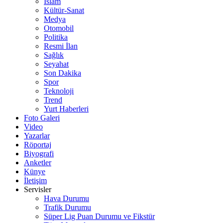
İslam
Kültür-Sanat
Medya
Otomobil
Politika
Resmi İlan
Sağlık
Seyahat
Son Dakika
Spor
Teknoloji
Trend
Yurt Haberleri
Foto Galeri
Video
Yazarlar
Röportaj
Biyografi
Anketler
Künye
İletişim
Servisler
Hava Durumu
Trafik Durumu
Süper Lig Puan Durumu ve Fikstür