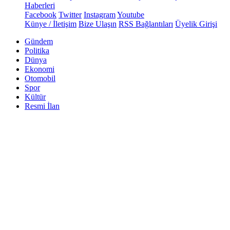
Haberleri
Facebook
Twitter
Instagram
Youtube
Künye / İletişim
Bize Ulaşın
RSS Bağlantıları
Üyelik Girişi
Gündem
Politika
Dünya
Ekonomi
Otomobil
Spor
Kültür
Resmi İlan