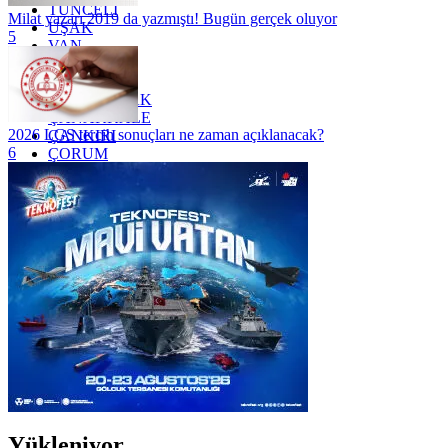
TUNCELİ
Milat yazarı 2019 da yazmıştı! Bugün gerçek oluyor
UŞAK
5
VAN
YALOVA
YOZGAT
ZONGULDAK
ÇANAKKALE
2026 LGS tercih sonuçları ne zaman açıklanacak?
ÇANKIRI
6
ÇORUM
İSTANBUL
İZMİR
ŞANLIURFA
ŞIRNAK
Yükleniyor...