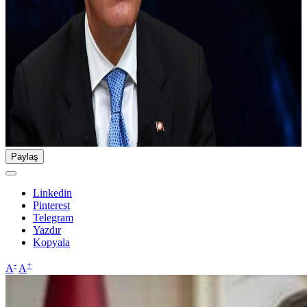
Paylaş
Linkedin
Pinterest
Telegram
Yazdır
Kopyala
-
+
A
A