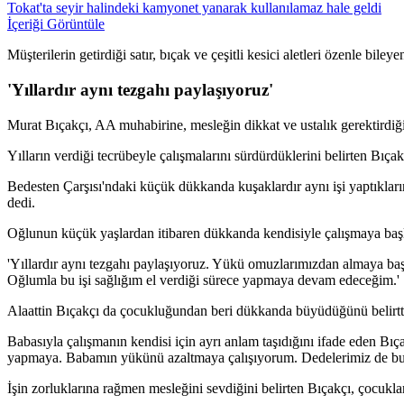
Tokat'ta seyir halindeki kamyonet yanarak kullanılamaz hale geldi
İçeriği Görüntüle
Müşterilerin getirdiği satır, bıçak ve çeşitli kesici aletleri özenle bi
'Yıllardır aynı tezgahı paylaşıyoruz'
Murat Bıçakçı, AA muhabirine, mesleğin dikkat ve ustalık gerektirdiği
Yılların verdiği tecrübeyle çalışmalarını sürdürdüklerini belirten Bıçak
Bedesten Çarşısı'ndaki küçük dükkanda kuşaklardır aynı işi yaptıklar
dedi.
Oğlunun küçük yaşlardan itibaren dükkanda kendisiyle çalışmaya başlad
'Yıllardır aynı tezgahı paylaşıyoruz. Yükü omuzlarımızdan almaya ba
Oğlumla bu işi sağlığım el verdiği sürece yapmaya devam edeceğim.'
Alaattin Bıçakçı da çocukluğundan beri dükkanda büyüdüğünü belirtt
Babasıyla çalışmanın kendisi için ayrı anlam taşıdığını ifade eden B
yapmaya. Babamın yükünü azaltmaya çalışıyorum. Dedelerimiz de bu i
İşin zorluklarına rağmen mesleğini sevdiğini belirten Bıçakçı, çocuklar