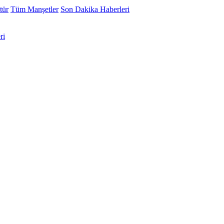
tür
Tüm Manşetler
Son Dakika Haberleri
ri