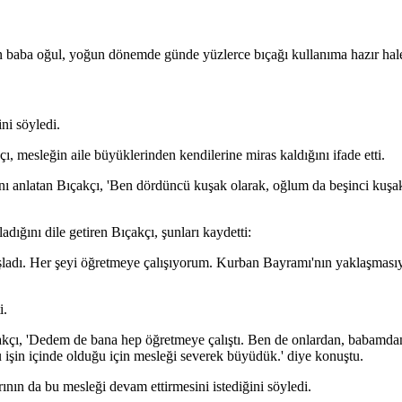
leyen baba oğul, yoğun dönemde günde yüzlerce bıçağı kullanıma hazır hale
ni söyledi.
çı, mesleğin aile büyüklerinden kendilerine miras kaldığını ifade etti.
ını anlatan Bıçakçı, 'Ben dördüncü kuşak olarak, oğlum da beşinci kuşak
ığını dile getiren Bıçakçı, şunları kaydetti:
şladı. Her şeyi öğretmeye çalışıyorum. Kurban Bayramı'nın yaklaşmasıyl
i.
ıçakçı, 'Dedem de bana hep öğretmeye çalıştı. Ben de onlardan, babamda
şin içinde olduğu için mesleği severek büyüdük.' diye konuştu.
ının da bu mesleği devam ettirmesini istediğini söyledi.