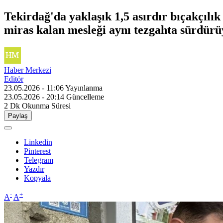
Tekirdağ'da yaklaşık 1,5 asırdır bıçakçılık
miras kalan mesleği aynı tezgahta sürdürü
Haber Merkezi
Editör
23.05.2026 - 11:06
Yayınlanma
23.05.2026 - 20:14
Güncelleme
2 Dk
Okunma Süresi
Paylaş
Linkedin
Pinterest
Telegram
Yazdır
Kopyala
-
+
A
A