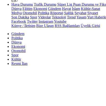
0.87
Hava Durumu
Trafik Durumu
Süper Lig Puan Durumu ve Fiks
Dünya
Eğitim
Ekonomi
Gündem
Hayat
İslam
Kültür-Sanat
Medya
Otomobil
Politika
Röportaj
Sağlık
Seyahat
Siyaset
Son Dakika
Spor
Videolar
Teknoloji
Trend
Yaşam
Yurt Haberle
Facebook
Twitter
Instagram
Youtube
Künye / İletişim
Bize Ulaşın
RSS Bağlantıları
Üyelik Girişi
Gündem
Politika
Dünya
Ekonomi
Otomobil
Spor
Kültür
Resmi İlan