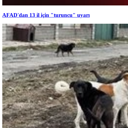
AFAD'dan 13 il için "turuncu" uyarı