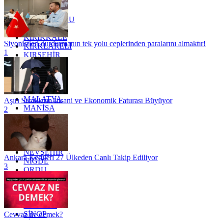
KARAMAN
KARS
KASTAMONU
KAYSERİ
KIRIKKALE
Siyonistleri durdurmanın tek yolu ceplerinden paralarını almaktır!
KIRKLARELİ
1
KIRŞEHİR
KOCAELİ
KONYA
KÜTAHYA
KİLİS
MALATYA
Aşırı Sıcakların İnsani ve Ekonomik Faturası Büyüyor
MANİSA
2
MARDİN
MERSİN
MUĞLA
MUŞ
NEVŞEHİR
Ankara Kedileri 27 Ülkeden Canlı Takip Ediliyor
NİĞDE
3
ORDU
OSMANİYE
RİZE
SAKARYA
SAMSUN
SİNOP
Cevvaz ne demek?