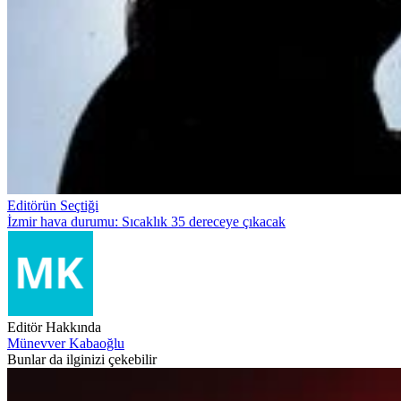
Editörün Seçtiği
İzmir hava durumu: Sıcaklık 35 dereceye çıkacak
Editör Hakkında
Münevver Kabaoğlu
Bunlar da ilginizi çekebilir