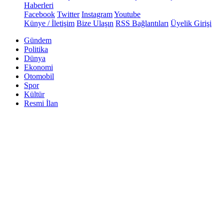
Haberleri
Facebook
Twitter
Instagram
Youtube
Künye / İletişim
Bize Ulaşın
RSS Bağlantıları
Üyelik Girişi
Gündem
Politika
Dünya
Ekonomi
Otomobil
Spor
Kültür
Resmi İlan