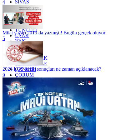
SİVAS
4
SİİRT
TEKİRDAĞ
TOKAT
TRABZON
TUNCELİ
Milat yazarı 2019 da yazmıştı! Bugün gerçek oluyor
UŞAK
5
VAN
YALOVA
YOZGAT
ZONGULDAK
ÇANAKKALE
2026 LGS tercih sonuçları ne zaman açıklanacak?
ÇANKIRI
6
ÇORUM
İSTANBUL
İZMİR
ŞANLIURFA
ŞIRNAK