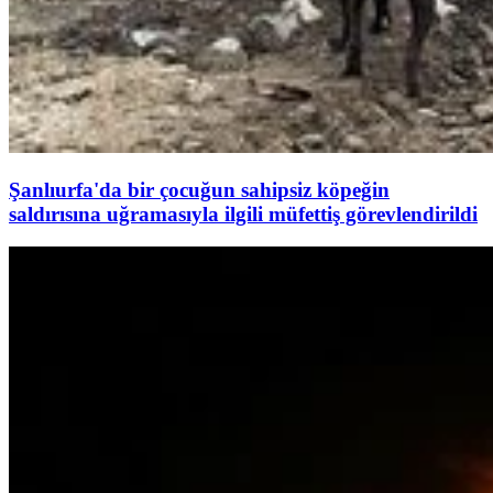
Şanlıurfa'da bir çocuğun sahipsiz köpeğin
saldırısına uğramasıyla ilgili müfettiş görevlendirildi