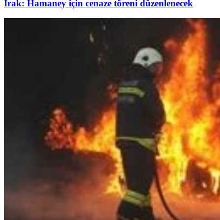
Irak: Hamaney için cenaze töreni düzenlenecek