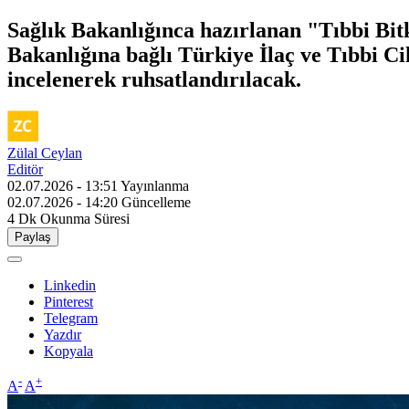
Sağlık Bakanlığınca hazırlanan "Tıbbi Bitk
Bakanlığına bağlı Türkiye İlaç ve Tıbbi C
incelenerek ruhsatlandırılacak.
Zülal Ceylan
Editör
02.07.2026 - 13:51
Yayınlanma
02.07.2026 - 14:20
Güncelleme
4 Dk
Okunma Süresi
Paylaş
Linkedin
Pinterest
Telegram
Yazdır
Kopyala
-
+
A
A