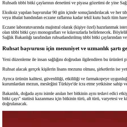
Ruhsatlı tıbbi bitki çaylarının denetimi ve piyasa gözetimi de yine Sağ
Eksiksiz yapılan başvurular 90 gün içinde sonuçlandırılacak ve her tı
veya ithalat bandından eczane raflarına kadar tekil kutu bazlı tüm har
Eczane laboratuvarında majistral olarak (kişiye özel) hazırlanmak iste
olan tıbbi bitki çayı monografları ve kılavuzlarla belirlenecek. Böyleli
Sağlık Bakanlığı tarafından ruhsatlandırılmış tıbbi bitki çaylarından
Ruhsat başvurusu için mezuniyet ve uzmanlık şartı get
Yeni düzenleme ile insan sağlığını doğrudan ilgilendiren bu ürünleri piy
Ruhsat alacak gerçek kişilerin lisans mezunu olması, şirketlerin ise yet
Ayrıca ürünün kalitesi, güvenliliği, etkililiği ve farmakopeye uygunlu
kurumlardan mezun, mesleğini Türkiye'de icra etme yetkisine sahip ve i
Bakanlık, doğada aynı isimle anılan her bitkinin aynı tedavi edici etk
bitki çayı" statüsü kazanması için bitkinin türü, alt türü, varyetesi v
doğrulanacak.