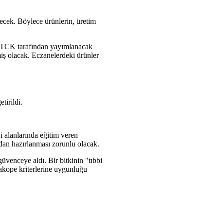
lecek. Böylece ürünlerin, üretim
, TİTCK tarafından yayımlanacak
lmiş olacak. Eczanelerdeki ürünler
tirildi.
i alanlarında eğitim veren
ndan hazırlanması zorunlu olacak.
üvenceye aldı. Bir bitkinin "tıbbi
rmakope kriterlerine uygunluğu