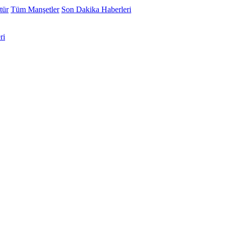
tür
Tüm Manşetler
Son Dakika Haberleri
ri