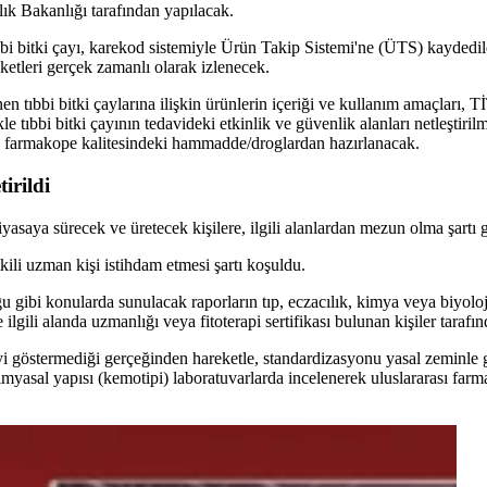
lık Bakanlığı tarafından yapılacak.
bbi bitki çayı, karekod sistemiyle Ürün Takip Sistemi'ne (ÜTS) kaydedi
eketleri gerçek zamanlı olarak izlenecek.
nen tıbbi bitki çaylarına ilişkin ürünlerin içeriği ve kullanım amaçları
kle tıbbi bitki çayının tedavideki etkinlik ve güvenlik alanları netleştiri
 ve farmakope kalitesindeki hammadde/droglardan hazırlanacak.
irildi
asaya sürecek ve üretecek kişilere, ilgili alanlardan mezun olma şartı ge
kili uzman kişi istihdam etmesi şartı koşuldu.
ğu gibi konularda sunulacak raporların tıp, eczacılık, kimya veya biyoloj
lgili alanda uzmanlığı veya fitoterapi sertifikası bulunan kişiler tarafı
iyi göstermediği gerçeğinden hareketle, standardizasyonu yasal zeminle g
e kimyasal yapısı (kemotipi) laboratuvarlarda incelenerek uluslararası fa