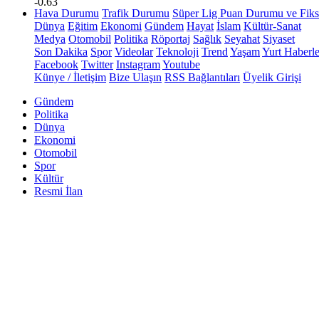
-0.63
Hava Durumu
Trafik Durumu
Süper Lig Puan Durumu ve Fiks
Dünya
Eğitim
Ekonomi
Gündem
Hayat
İslam
Kültür-Sanat
Medya
Otomobil
Politika
Röportaj
Sağlık
Seyahat
Siyaset
Son Dakika
Spor
Videolar
Teknoloji
Trend
Yaşam
Yurt Haberle
Facebook
Twitter
Instagram
Youtube
Künye / İletişim
Bize Ulaşın
RSS Bağlantıları
Üyelik Girişi
Gündem
Politika
Dünya
Ekonomi
Otomobil
Spor
Kültür
Resmi İlan