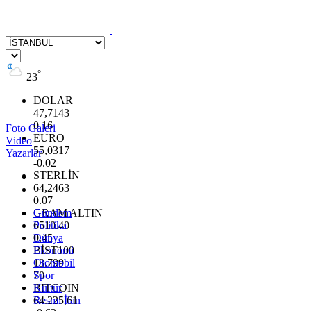
°
23
DOLAR
47,7143
0.16
Foto Galeri
EURO
Video
55,0317
Yazarlar
-0.02
STERLİN
64,2463
0.07
GRAM ALTIN
Gündem
6510.40
Politika
0.45
Dünya
BİST100
Ekonomi
13.799
Otomobil
70
Spor
BITCOIN
Kültür
64.225,61
Resmi İlan