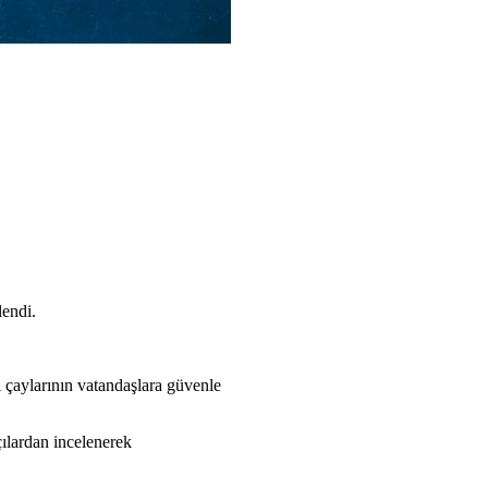
lendi.
ki çaylarının vatandaşlara güvenle
çılardan incelenerek