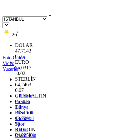
°
26
DOLAR
47,7143
0.16
Foto Galeri
EURO
Video
55,0317
Yazarlar
-0.02
STERLİN
64,2463
0.07
GRAM ALTIN
Gündem
6574.81
Politika
1.44
Dünya
BİST100
Ekonomi
13.799
Otomobil
70
Spor
BITCOIN
Kültür
64.225,61
Resmi İlan