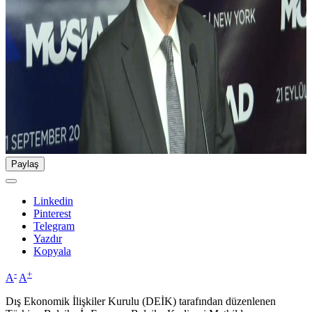
Paylaş
Linkedin
Pinterest
Telegram
Yazdır
Kopyala
-
+
A
A
Dış Ekonomik İlişkiler Kurulu (DEİK) tarafından düzenlenen