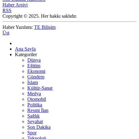
Haber Arşivi
RSS
Copyright © 2025. Her hakkı saklıdır.
Haber Yazılımı:
TE Bilişim
Üst
Ana Sayfa
Kategoriler
Dünya
Eğitim
Ekonomi
Gündem
İslam
Kültür-Sanat
Medya
Otomobil
Politika
Resmi İlan
Sağlık
Seyahat
Son Dakika
Spor
Teknoloji