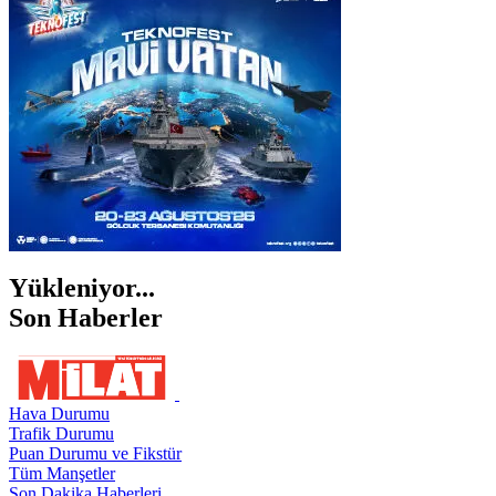
İZMİR
ŞANLIURFA
ŞIRNAK
Yükleniyor...
Son Haberler
Hava Durumu
Trafik Durumu
Puan Durumu ve Fikstür
Tüm Manşetler
Son Dakika Haberleri