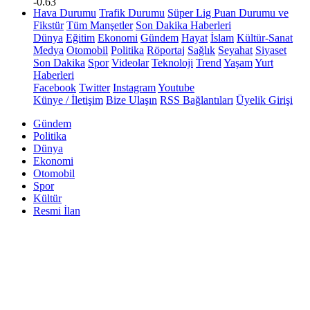
-0.63
Hava Durumu
Trafik Durumu
Süper Lig Puan Durumu ve
Fikstür
Tüm Manşetler
Son Dakika Haberleri
Dünya
Eğitim
Ekonomi
Gündem
Hayat
İslam
Kültür-Sanat
Medya
Otomobil
Politika
Röportaj
Sağlık
Seyahat
Siyaset
Son Dakika
Spor
Videolar
Teknoloji
Trend
Yaşam
Yurt
Haberleri
Facebook
Twitter
Instagram
Youtube
Künye / İletişim
Bize Ulaşın
RSS Bağlantıları
Üyelik Girişi
Gündem
Politika
Dünya
Ekonomi
Otomobil
Spor
Kültür
Resmi İlan