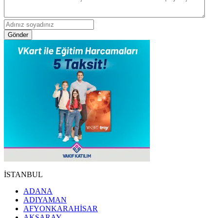
Gönder
İSTANBUL
ADANA
ADIYAMAN
AFYONKARAHİSAR
AKSARAY