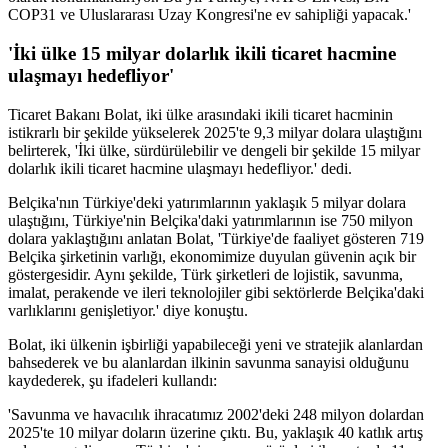
COP31 ve Uluslararası Uzay Kongresi'ne ev sahipliği yapacak.'
'İki ülke 15 milyar dolarlık ikili ticaret hacmine
ulaşmayı hedefliyor'
Ticaret Bakanı Bolat, iki ülke arasındaki ikili ticaret hacminin
istikrarlı bir şekilde yükselerek 2025'te 9,3 milyar dolara ulaştığını
belirterek, 'İki ülke, sürdürülebilir ve dengeli bir şekilde 15 milyar
dolarlık ikili ticaret hacmine ulaşmayı hedefliyor.' dedi.
Belçika'nın Türkiye'deki yatırımlarının yaklaşık 5 milyar dolara
ulaştığını, Türkiye'nin Belçika'daki yatırımlarının ise 750 milyon
dolara yaklaştığını anlatan Bolat, 'Türkiye'de faaliyet gösteren 719
Belçika şirketinin varlığı, ekonomimize duyulan güvenin açık bir
göstergesidir. Aynı şekilde, Türk şirketleri de lojistik, savunma,
imalat, perakende ve ileri teknolojiler gibi sektörlerde Belçika'daki
varlıklarını genişletiyor.' diye konuştu.
Bolat, iki ülkenin işbirliği yapabileceği yeni ve stratejik alanlardan
bahsederek ve bu alanlardan ilkinin savunma sanayisi olduğunu
kaydederek, şu ifadeleri kullandı:
'Savunma ve havacılık ihracatımız 2002'deki 248 milyon dolardan
2025'te 10 milyar doların üzerine çıktı. Bu, yaklaşık 40 katlık artış