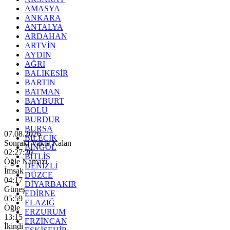
AMASYA
ANKARA
ANTALYA
ARDAHAN
ARTVİN
AYDIN
AĞRI
BALIKESİR
BARTIN
BATMAN
BAYBURT
BOLU
BURDUR
BURSA
07.08.2026
BİLECİK
Sonraki Vakte Kalan
BİNGÖL
02:27:29
BİTLİS
Öğle Namazı
DENİZLİ
İmsak
DÜZCE
04:17
DİYARBAKIR
Güneş
EDİRNE
05:59
ELAZIĞ
Öğle
ERZURUM
13:15
ERZİNCAN
İkindi