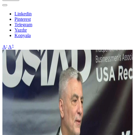
Linkedin
Pinterest
Telegram
Yazdır
Kopyala
-
+
A
A