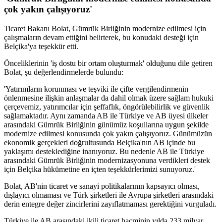
çok yakın çalışıyoruz'
Ticaret Bakanı Bolat, Gümrük Birliğinin modernize edilmesi için
çalışmaların devam ettiğini belirterek, bu konudaki desteği için
Belçika'ya teşekkür etti.
Önceliklerinin 'iş dostu bir ortam oluşturmak' olduğunu dile getiren
Bolat, şu değerlendirmelerde bulundu:
'Yatırımların korunması ve teşviki ile çifte vergilendirmenin
önlenmesine ilişkin anlaşmalar da dahil olmak üzere sağlam hukuki
çerçevemiz, yatırımcılar için şeffaflık, öngörülebilirlik ve güvenlik
sağlamaktadır. Aynı zamanda AB ile Türkiye ve AB üyesi ülkeler
arasındaki Gümrük Birliğinin günümüz koşullarına uygun şekilde
modernize edilmesi konusunda çok yakın çalışıyoruz. Günümüzün
ekonomik gerçekleri doğrultusunda Belçika'nın AB içinde bu
yaklaşımı desteklediğine inanıyoruz. Bu nedenle AB ile Türkiye
arasındaki Gümrük Birliğinin modernizasyonuna verdikleri destek
için Belçika hükümetine en içten teşekkürlerimizi sunuyoruz.'
Bolat, AB'nin ticaret ve sanayi politikalarının kapsayıcı olması,
dışlayıcı olmaması ve Türk şirketleri ile Avrupa şirketleri arasındaki
derin entegre değer zincirlerini zayıflatmaması gerektiğini vurguladı.
Türkiye ile AB arasındaki ikili ticaret hacminin yılda 233 milyar