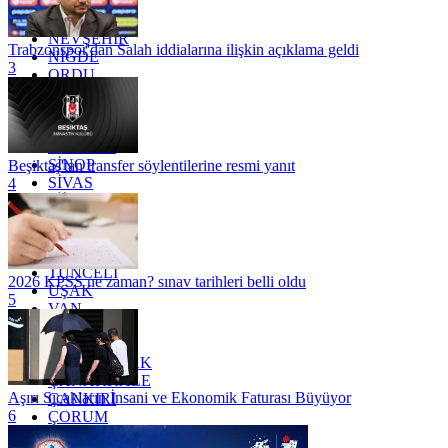
MUĞLA
MUŞ
NEVŞEHİR
Trabzonspor'dan Salah iddialarına ilişkin açıklama geldi
NİĞDE
3
ORDU
OSMANİYE
RİZE
SAKARYA
SAMSUN
SİNOP
Beşiktaş'tan transfer söylentilerine resmi yanıt
SİVAS
4
SİİRT
TEKİRDAĞ
TOKAT
TRABZON
TUNCELİ
2026 KPSS ne zaman? sınav tarihleri belli oldu
UŞAK
5
VAN
YALOVA
YOZGAT
ZONGULDAK
ÇANAKKALE
Aşırı Sıcakların İnsani ve Ekonomik Faturası Büyüyor
ÇANKIRI
6
ÇORUM
İSTANBUL