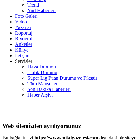
Trend
Yurt Haberleri
Foto Galeri
Video
Yazarlar
Röportaj
Biyografi
Anketler
Künye
İletişim
Servisler
Hava Durumu
Trafik Durumu
Süper Lig Puan Durumu ve Fikstür
Tüm Manşetler
Son Dakika Haberleri
Haber Arşivi
Web sitemizden ayrılıyorsunuz
Bu bağlantı sizi
https://www.milatgazetesi.com
dışındaki bir siteye