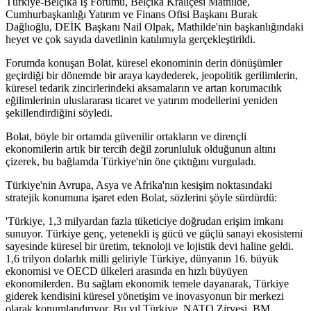
Türkiye-Belçika İş Forumu, Belçika Kraliçesi Mathilde,
Cumhurbaşkanlığı Yatırım ve Finans Ofisi Başkanı Burak
Dağlıoğlu, DEİK Başkanı Nail Olpak, Mathilde'nin başkanlığındaki
heyet ve çok sayıda davetlinin katılımıyla gerçekleştirildi.
Forumda konuşan Bolat, küresel ekonominin derin dönüşümler
geçirdiği bir dönemde bir araya kaydederek, jeopolitik gerilimlerin,
küresel tedarik zincirlerindeki aksamaların ve artan korumacılık
eğilimlerinin uluslararası ticaret ve yatırım modellerini yeniden
şekillendirdiğini söyledi.
Bolat, böyle bir ortamda güvenilir ortakların ve dirençli
ekonomilerin artık bir tercih değil zorunluluk olduğunun altını
çizerek, bu bağlamda Türkiye'nin öne çıktığını vurguladı.
Türkiye'nin Avrupa, Asya ve Afrika'nın kesişim noktasındaki
stratejik konumuna işaret eden Bolat, sözlerini şöyle sürdürdü:
'Türkiye, 1,3 milyardan fazla tüketiciye doğrudan erişim imkanı
sunuyor. Türkiye genç, yetenekli iş gücü ve güçlü sanayi ekosistemi
sayesinde küresel bir üretim, teknoloji ve lojistik devi haline geldi.
1,6 trilyon dolarlık milli geliriyle Türkiye, dünyanın 16. büyük
ekonomisi ve OECD ülkeleri arasında en hızlı büyüyen
ekonomilerden. Bu sağlam ekonomik temele dayanarak, Türkiye
giderek kendisini küresel yönetişim ve inovasyonun bir merkezi
olarak konumlandırıyor. Bu yıl Türkiye, NATO Zirvesi, BM