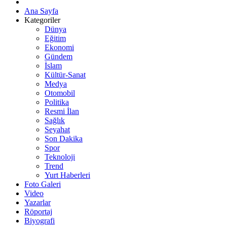
Ana Sayfa
Kategoriler
Dünya
Eğitim
Ekonomi
Gündem
İslam
Kültür-Sanat
Medya
Otomobil
Politika
Resmi İlan
Sağlık
Seyahat
Son Dakika
Spor
Teknoloji
Trend
Yurt Haberleri
Foto Galeri
Video
Yazarlar
Röportaj
Biyografi