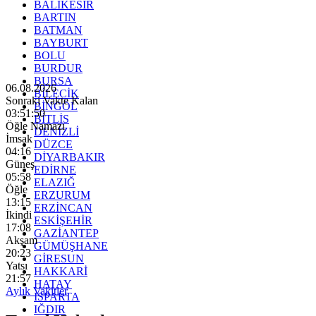
BALIKESİR
BARTIN
BATMAN
BAYBURT
BOLU
BURDUR
BURSA
06.08.2026
BİLECİK
Sonraki Vakte Kalan
BİNGÖL
03:51:49
BİTLİS
Öğle Namazı
DENİZLİ
İmsak
DÜZCE
04:16
DİYARBAKIR
Güneş
EDİRNE
05:58
ELAZIĞ
Öğle
ERZURUM
13:15
ERZİNCAN
İkindi
ESKİŞEHİR
17:08
GAZİANTEP
Akşam
GÜMÜŞHANE
20:23
GİRESUN
Yatsı
HAKKARİ
21:57
HATAY
Aylık Vakitler
ISPARTA
IĞDIR