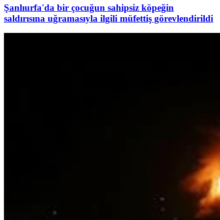
Şanlıurfa'da bir çocuğun sahipsiz köpeğin
saldırısına uğramasıyla ilgili müfettiş görevlendirildi