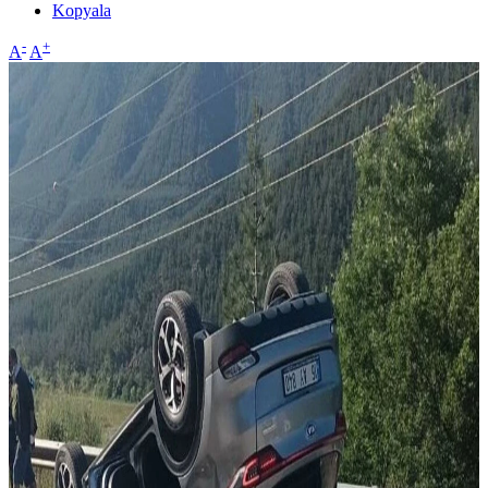
Kopyala
-
+
A
A