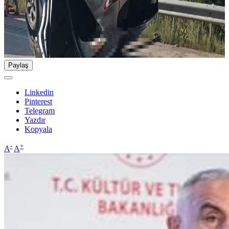
Paylaş
Linkedin
Pinterest
Telegram
Yazdır
Kopyala
-
+
A
A