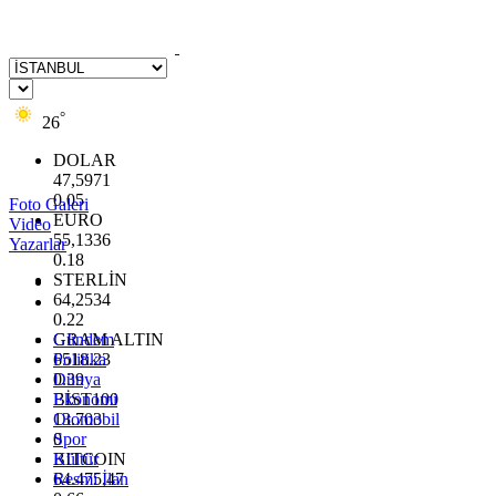
°
26
DOLAR
47,5971
0.05
Foto Galeri
EURO
Video
55,1336
Yazarlar
0.18
STERLİN
64,2534
0.22
GRAM ALTIN
Gündem
6518.23
Politika
0.39
Dünya
BİST100
Ekonomi
13.703
Otomobil
0
Spor
BITCOIN
Kültür
64.475,47
Resmi İlan