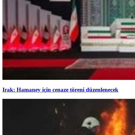
Irak: Hamaney için cenaze töreni düzenlenecek