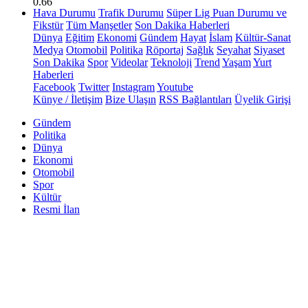
0.66
Hava Durumu
Trafik Durumu
Süper Lig Puan Durumu ve
Fikstür
Tüm Manşetler
Son Dakika Haberleri
Dünya
Eğitim
Ekonomi
Gündem
Hayat
İslam
Kültür-Sanat
Medya
Otomobil
Politika
Röportaj
Sağlık
Seyahat
Siyaset
Son Dakika
Spor
Videolar
Teknoloji
Trend
Yaşam
Yurt
Haberleri
Facebook
Twitter
Instagram
Youtube
Künye / İletişim
Bize Ulaşın
RSS Bağlantıları
Üyelik Girişi
Gündem
Politika
Dünya
Ekonomi
Otomobil
Spor
Kültür
Resmi İlan