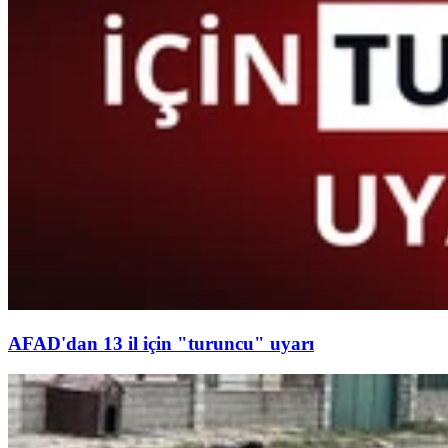
AFAD'dan 13 il için "turuncu" uyarı