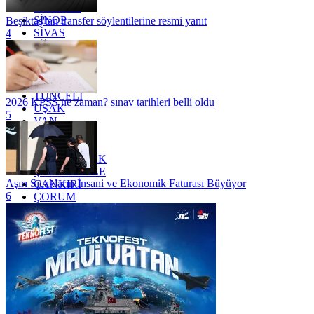
SAMSUN
SİNOP
Beşiktaş'tan transfer söylentilerine resmi yanıt
SİVAS
4
SİİRT
TEKİRDAĞ
TOKAT
TRABZON
TUNCELİ
2026 KPSS ne zaman? sınav tarihleri belli oldu
UŞAK
5
VAN
YALOVA
YOZGAT
ZONGULDAK
ÇANAKKALE
Aşırı Sıcakların İnsani ve Ekonomik Faturası Büyüyor
ÇANKIRI
6
ÇORUM
İSTANBUL
İZMİR
ŞANLIURFA
ŞIRNAK