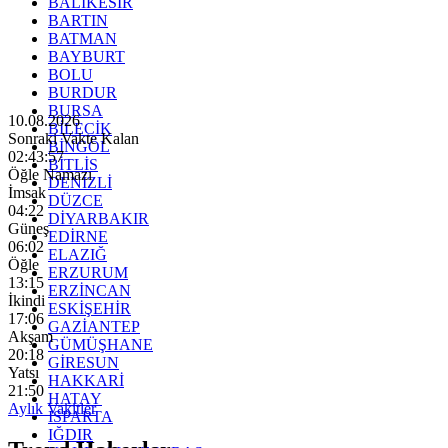
BALIKESİR
BARTIN
BATMAN
BAYBURT
BOLU
BURDUR
BURSA
10.08.2026
BİLECİK
Sonraki Vakte Kalan
BİNGÖL
02:43:55
BİTLİS
Öğle Namazı
DENİZLİ
İmsak
DÜZCE
04:22
DİYARBAKIR
Güneş
EDİRNE
06:02
ELAZIĞ
Öğle
ERZURUM
13:15
ERZİNCAN
İkindi
ESKİŞEHİR
17:06
GAZİANTEP
Akşam
GÜMÜŞHANE
20:18
GİRESUN
Yatsı
HAKKARİ
21:50
HATAY
Aylık Vakitler
ISPARTA
IĞDIR