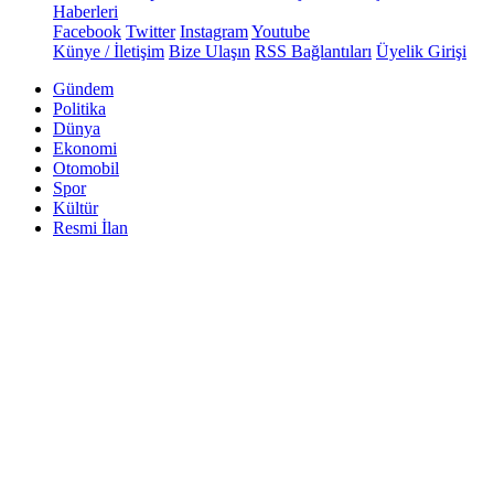
Haberleri
Facebook
Twitter
Instagram
Youtube
Künye / İletişim
Bize Ulaşın
RSS Bağlantıları
Üyelik Girişi
Gündem
Politika
Dünya
Ekonomi
Otomobil
Spor
Kültür
Resmi İlan