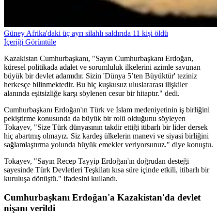
Güney Afrika'daki üç ayrı silahlı saldırıda 11 kişi öldü
İçeriği Görüntüle
Kazakistan Cumhurbaşkanı, "Sayın Cumhurbaşkanı Erdoğan,
küresel politikada adalet ve sorumluluk ilkelerini azimle savunan
büyük bir devlet adamıdır. Sizin 'Dünya 5’ten Büyüktür' teziniz
herkesçe bilinmektedir. Bu hiç kuşkusuz uluslararası ilişkiler
alanında eşitsizliğe karşı söylenen cesur bir hitaptır." dedi.
Cumhurbaşkanı Erdoğan'ın Türk ve İslam medeniyetinin iş birliğini
pekiştirme konusunda da büyük bir rolü olduğunu söyleyen
Tokayev, "Size Türk dünyasının takdir ettiği itibarlı bir lider dersek
hiç abartmış olmayız. Siz kardeş ülkelerin manevi ve siyasi birliğini
sağlamlaştırma yolunda büyük emekler veriyorsunuz." diye konuştu.
Tokayev, "Sayın Recep Tayyip Erdoğan'ın doğrudan desteği
sayesinde Türk Devletleri Teşkilatı kısa süre içinde etkili, itibarlı bir
kuruluşa dönüştü." ifadesini kullandı.
Cumhurbaşkanı Erdoğan'a Kazakistan'da devlet
nişanı verildi