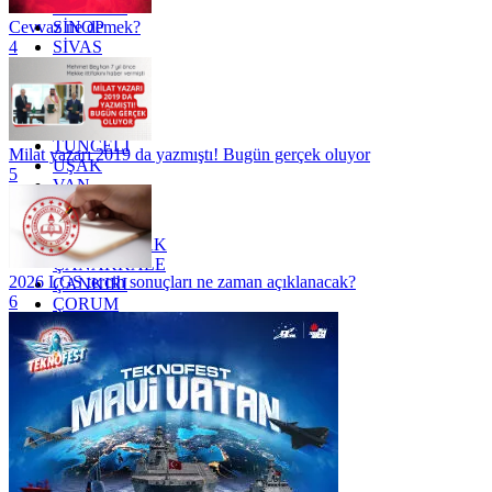
SAMSUN
SİNOP
Cevvaz ne demek?
SİVAS
4
SİİRT
TEKİRDAĞ
TOKAT
TRABZON
TUNCELİ
Milat yazarı 2019 da yazmıştı! Bugün gerçek oluyor
UŞAK
5
VAN
YALOVA
YOZGAT
ZONGULDAK
ÇANAKKALE
2026 LGS tercih sonuçları ne zaman açıklanacak?
ÇANKIRI
6
ÇORUM
İSTANBUL
İZMİR
ŞANLIURFA
ŞIRNAK