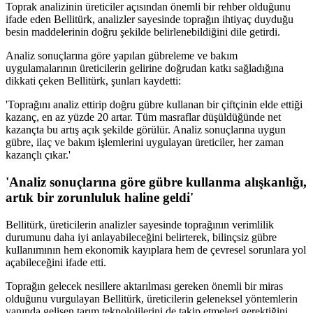
Toprak analizinin üreticiler açısından önemli bir rehber olduğunu
ifade eden Bellitürk, analizler sayesinde toprağın ihtiyaç duyduğu
besin maddelerinin doğru şekilde belirlenebildiğini dile getirdi.
Analiz sonuçlarına göre yapılan gübreleme ve bakım
uygulamalarının üreticilerin gelirine doğrudan katkı sağladığına
dikkati çeken Bellitürk, şunları kaydetti:
'Toprağını analiz ettirip doğru gübre kullanan bir çiftçinin elde ettiği
kazanç, en az yüzde 20 artar. Tüm masraflar düşüldüğünde net
kazançta bu artış açık şekilde görülür. Analiz sonuçlarına uygun
gübre, ilaç ve bakım işlemlerini uygulayan üreticiler, her zaman
kazançlı çıkar.'
'Analiz sonuçlarına göre gübre kullanma alışkanlığı,
artık bir zorunluluk haline geldi'
Bellitürk, üreticilerin analizler sayesinde toprağının verimlilik
durumunu daha iyi anlayabileceğini belirterek, bilinçsiz gübre
kullanımının hem ekonomik kayıplara hem de çevresel sorunlara yol
açabileceğini ifade etti.
Toprağın gelecek nesillere aktarılması gereken önemli bir miras
olduğunu vurgulayan Bellitürk, üreticilerin geleneksel yöntemlerin
yanında gelişen tarım teknolojilerini de takip etmeleri gerektiğini