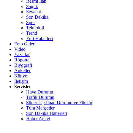
Resmi İlan
Sağlık
Seyahat
Son Dakika
Spor
Teknoloji
Trend
Yurt Haberleri
Foto Galeri
Video
Yazarlar
Röportaj
Biyografi
Anketler
Künye
İletişim
Servisler
Hava Durumu
Trafik Durumu
Süper Lig Puan Durumu ve Fikstür
Tüm Manşetler
Son Dakika Haberleri
Haber Arşivi