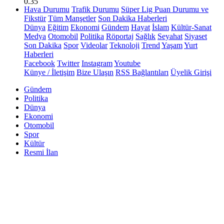
0.35
Hava Durumu
Trafik Durumu
Süper Lig Puan Durumu ve
Fikstür
Tüm Manşetler
Son Dakika Haberleri
Dünya
Eğitim
Ekonomi
Gündem
Hayat
İslam
Kültür-Sanat
Medya
Otomobil
Politika
Röportaj
Sağlık
Seyahat
Siyaset
Son Dakika
Spor
Videolar
Teknoloji
Trend
Yaşam
Yurt
Haberleri
Facebook
Twitter
Instagram
Youtube
Künye / İletişim
Bize Ulaşın
RSS Bağlantıları
Üyelik Girişi
Gündem
Politika
Dünya
Ekonomi
Otomobil
Spor
Kültür
Resmi İlan