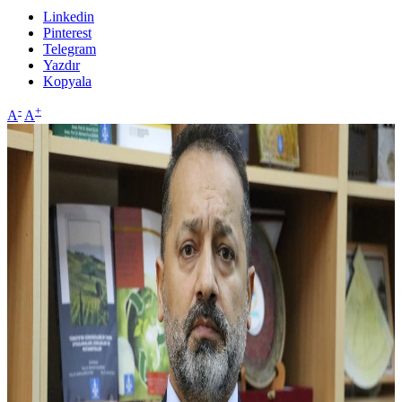
Linkedin
Pinterest
Telegram
Yazdır
Kopyala
-
+
A
A