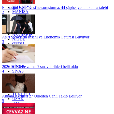
KİLİS
MALATYA
Etimesgut Belediyesi'ne soruşturma: 44 şüpheliye tutuklama talebi
MANİSA
2
MARDİN
MERSİN
MUĞLA
MUŞ
NEVŞEHİR
Aşırı Sıcakların İnsani ve Ekonomik Faturası Büyüyor
NİĞDE
3
ORDU
OSMANİYE
RİZE
SAKARYA
SAMSUN
SİNOP
2026 KPSS ne zaman? sınav tarihleri belli oldu
SİVAS
4
SİİRT
TEKİRDAĞ
TOKAT
TRABZON
TUNCELİ
Ankara Kedileri 27 Ülkeden Canlı Takip Ediliyor
UŞAK
5
VAN
YALOVA
YOZGAT