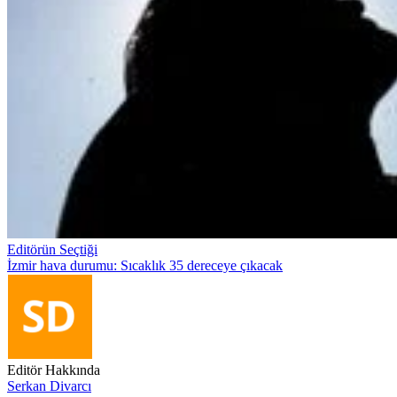
Editörün Seçtiği
İzmir hava durumu: Sıcaklık 35 dereceye çıkacak
Editör Hakkında
Serkan Divarcı