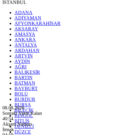
İSTANBUL
ADANA
ADIYAMAN
AFYONKARAHİSAR
AKSARAY
AMASYA
ANKARA
ANTALYA
ARDAHAN
ARTVİN
AYDIN
AĞRI
BALIKESİR
BARTIN
BATMAN
BAYBURT
BOLU
BURDUR
BURSA
08.08.2026
BİLECİK
Sonraki Vakte Kalan
BİNGÖL
40:52
BİTLİS
Akşam Namazı
DENİZLİ
İmsak
DÜZCE
04:19