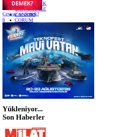
ZONGULDAK
ÇANAKKALE
Cevvaz ne demek?
ÇANKIRI
6
ÇORUM
İSTANBUL
İZMİR
ŞANLIURFA
ŞIRNAK
Yükleniyor...
Son Haberler