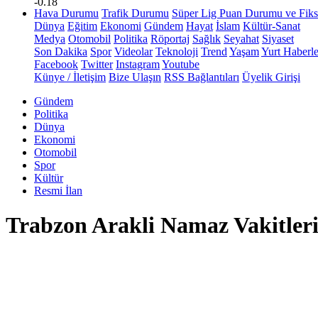
-0.18
Hava Durumu
Trafik Durumu
Süper Lig Puan Durumu ve Fiks
Dünya
Eğitim
Ekonomi
Gündem
Hayat
İslam
Kültür-Sanat
Medya
Otomobil
Politika
Röportaj
Sağlık
Seyahat
Siyaset
Son Dakika
Spor
Videolar
Teknoloji
Trend
Yaşam
Yurt Haberle
Facebook
Twitter
Instagram
Youtube
Künye / İletişim
Bize Ulaşın
RSS Bağlantıları
Üyelik Girişi
Gündem
Politika
Dünya
Ekonomi
Otomobil
Spor
Kültür
Resmi İlan
Trabzon Arakli Namaz Vakitler