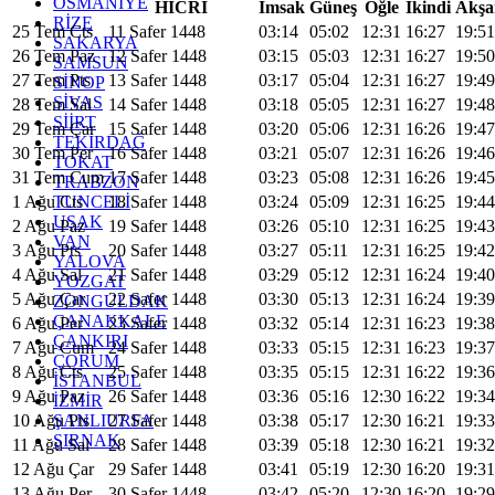
OSMANİYE
HİCRİ
İmsak
Güneş
Öğle
İkindi
Akş
RİZE
25 Tem Cts
11 Safer 1448
03:14
05:02
12:31
16:27
19:51
SAKARYA
26 Tem Paz
12 Safer 1448
03:15
05:03
12:31
16:27
19:50
SAMSUN
27 Tem Pts
13 Safer 1448
03:17
05:04
12:31
16:27
19:49
SİNOP
SİVAS
28 Tem Sal
14 Safer 1448
03:18
05:05
12:31
16:27
19:48
SİİRT
29 Tem Çar
15 Safer 1448
03:20
05:06
12:31
16:26
19:47
TEKİRDAĞ
30 Tem Per
16 Safer 1448
03:21
05:07
12:31
16:26
19:46
TOKAT
31 Tem Cum
17 Safer 1448
03:23
05:08
12:31
16:26
19:45
TRABZON
TUNCELİ
1 Ağu Cts
18 Safer 1448
03:24
05:09
12:31
16:25
19:44
UŞAK
2 Ağu Paz
19 Safer 1448
03:26
05:10
12:31
16:25
19:43
VAN
3 Ağu Pts
20 Safer 1448
03:27
05:11
12:31
16:25
19:42
YALOVA
4 Ağu Sal
21 Safer 1448
03:29
05:12
12:31
16:24
19:40
YOZGAT
5 Ağu Çar
22 Safer 1448
03:30
05:13
12:31
16:24
19:39
ZONGULDAK
ÇANAKKALE
6 Ağu Per
23 Safer 1448
03:32
05:14
12:31
16:23
19:38
ÇANKIRI
7 Ağu Cum
24 Safer 1448
03:33
05:15
12:31
16:23
19:37
ÇORUM
8 Ağu Cts
25 Safer 1448
03:35
05:15
12:31
16:22
19:36
İSTANBUL
9 Ağu Paz
26 Safer 1448
03:36
05:16
12:30
16:22
19:34
İZMİR
ŞANLIURFA
10 Ağu Pts
27 Safer 1448
03:38
05:17
12:30
16:21
19:33
ŞIRNAK
11 Ağu Sal
28 Safer 1448
03:39
05:18
12:30
16:21
19:32
12 Ağu Çar
29 Safer 1448
03:41
05:19
12:30
16:20
19:31
13 Ağu Per
30 Safer 1448
03:42
05:20
12:30
16:20
19:29