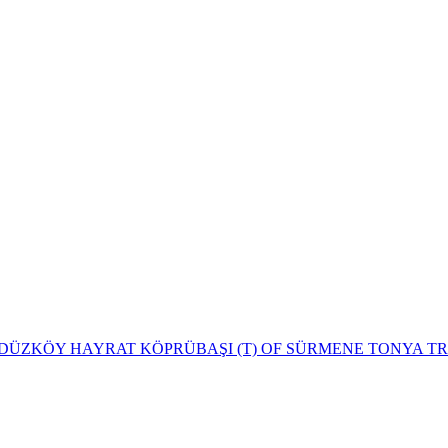
DÜZKÖY
HAYRAT
KÖPRÜBAŞI (T)
OF
SÜRMENE
TONYA
T