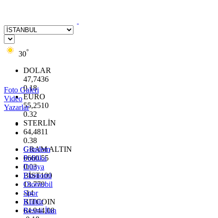
°
30
DOLAR
47,7436
0.18
Foto Galeri
EURO
Video
55,2510
Yazarlar
0.32
STERLİN
64,4811
0.38
GRAM ALTIN
Gündem
6660.55
Politika
0.03
Dünya
BİST100
Ekonomi
13.779
Otomobil
-14
Spor
BITCOIN
Kültür
64.944,08
Resmi İlan