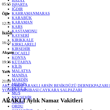
HATAY
05:15
ISPARTA
IĞDIR
KAHRAMANMARAŞ
Öğle
KARABÜK
KARAMAN
12:31
KARS
KASTAMONU
İkindi
KAYSERİ
KIRIKKALE
16:22
KIRKLARELİ
KIRŞEHİR
Akşam
KOCAELİ
KONYA
19:36
KÜTAHYA
KİLİS
MALATYA
Yatsı
MANİSA
MARDİN
21:09
MERSİN
AKÇAABAT
ARAKLI
ARSİN
BEŞİKDÜZÜ
DERNEKPAZARI
MUĞLA
YOMRA
ÇARŞIBAŞI
ÇAYKARA
ŞALPAZARI
MUŞ
NEVŞEHİR
ARAKLI Aylık Namaz Vakitleri
NİĞDE
ORDU