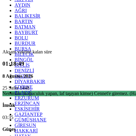
AYDIN
AĞRI
BALIKESİR
BARTIN
BATMAN
BAYBURT
BOLU
BURDUR
BURSA
Akşam vaktine kalan süre
BİLECİK
BİNGÖL
01:18:48
BİTLİS
DENİZLİ
8 Ağustos 2026
DÜZCE
DİYARBAKIR
EDİRNE
25 Safer 1448
ELAZIĞ
Nemmâm (koğuculuk yapan, laf taşıyan kimse) Cennet'e giremez. (Had
ERZURUM
ERZİNCAN
İmsak
ESKİŞEHİR
GAZİANTEP
03:35
GÜMÜŞHANE
GİRESUN
Güneş
HAKKARİ