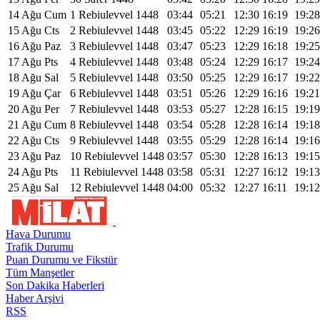
14 Ağu Cum
1 Rebiulevvel 1448
03:44
05:21
12:30
16:19
19:28
15 Ağu Cts
2 Rebiulevvel 1448
03:45
05:22
12:29
16:19
19:26
16 Ağu Paz
3 Rebiulevvel 1448
03:47
05:23
12:29
16:18
19:25
17 Ağu Pts
4 Rebiulevvel 1448
03:48
05:24
12:29
16:17
19:24
18 Ağu Sal
5 Rebiulevvel 1448
03:50
05:25
12:29
16:17
19:22
19 Ağu Çar
6 Rebiulevvel 1448
03:51
05:26
12:29
16:16
19:21
20 Ağu Per
7 Rebiulevvel 1448
03:53
05:27
12:28
16:15
19:19
21 Ağu Cum
8 Rebiulevvel 1448
03:54
05:28
12:28
16:14
19:18
22 Ağu Cts
9 Rebiulevvel 1448
03:55
05:29
12:28
16:14
19:16
23 Ağu Paz
10 Rebiulevvel 1448
03:57
05:30
12:28
16:13
19:15
24 Ağu Pts
11 Rebiulevvel 1448
03:58
05:31
12:27
16:12
19:13
25 Ağu Sal
12 Rebiulevvel 1448
04:00
05:32
12:27
16:11
19:12
Hava Durumu
Trafik Durumu
Puan Durumu ve Fikstür
Tüm Manşetler
Son Dakika Haberleri
Haber Arşivi
RSS