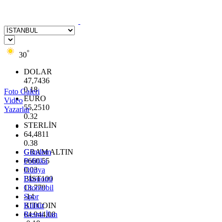
°
30
DOLAR
47,7436
0.18
Foto Galeri
EURO
Video
55,2510
Yazarlar
0.32
STERLİN
64,4811
0.38
GRAM ALTIN
Gündem
6660.55
Politika
0.03
Dünya
BİST100
Ekonomi
13.779
Otomobil
-14
Spor
BITCOIN
Kültür
64.944,08
Resmi İlan