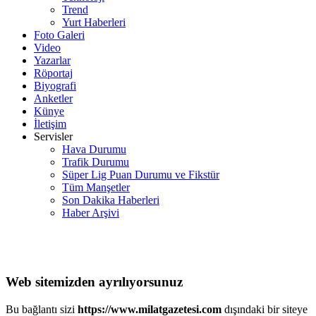
Trend
Yurt Haberleri
Foto Galeri
Video
Yazarlar
Röportaj
Biyografi
Anketler
Künye
İletişim
Servisler
Hava Durumu
Trafik Durumu
Süper Lig Puan Durumu ve Fikstür
Tüm Manşetler
Son Dakika Haberleri
Haber Arşivi
Web sitemizden ayrılıyorsunuz
Bu bağlantı sizi
https://www.milatgazetesi.com
dışındaki bir siteye