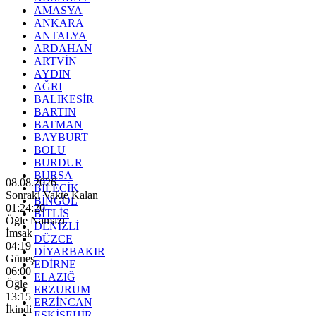
AMASYA
ANKARA
ANTALYA
ARDAHAN
ARTVİN
AYDIN
AĞRI
BALIKESİR
BARTIN
BATMAN
BAYBURT
BOLU
BURDUR
BURSA
08.08.2026
BİLECİK
Sonraki Vakte Kalan
BİNGÖL
01:24:18
BİTLİS
Öğle Namazı
DENİZLİ
İmsak
DÜZCE
04:19
DİYARBAKIR
Güneş
EDİRNE
06:00
ELAZIĞ
Öğle
ERZURUM
13:15
ERZİNCAN
İkindi
ESKİŞEHİR