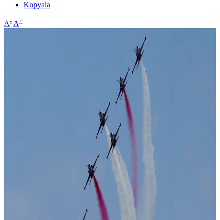
Kopyala
-
+
A
A