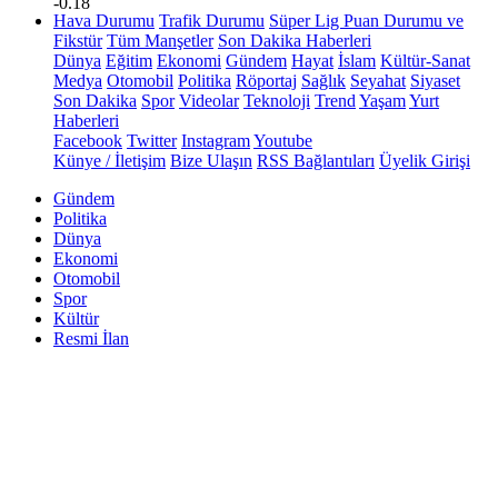
-0.18
Hava Durumu
Trafik Durumu
Süper Lig Puan Durumu ve
Fikstür
Tüm Manşetler
Son Dakika Haberleri
Dünya
Eğitim
Ekonomi
Gündem
Hayat
İslam
Kültür-Sanat
Medya
Otomobil
Politika
Röportaj
Sağlık
Seyahat
Siyaset
Son Dakika
Spor
Videolar
Teknoloji
Trend
Yaşam
Yurt
Haberleri
Facebook
Twitter
Instagram
Youtube
Künye / İletişim
Bize Ulaşın
RSS Bağlantıları
Üyelik Girişi
Gündem
Politika
Dünya
Ekonomi
Otomobil
Spor
Kültür
Resmi İlan