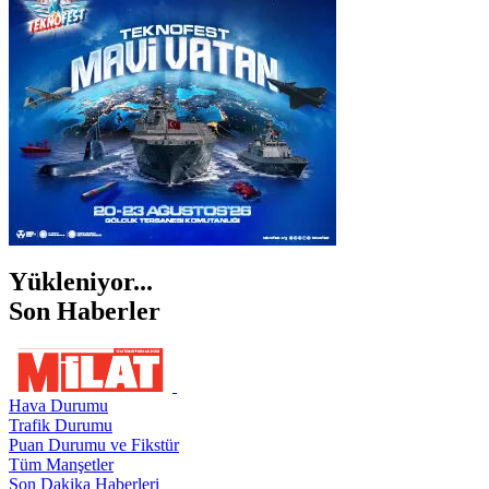
İZMİR
ŞANLIURFA
ŞIRNAK
Yükleniyor...
Son Haberler
Hava Durumu
Trafik Durumu
Puan Durumu ve Fikstür
Tüm Manşetler
Son Dakika Haberleri