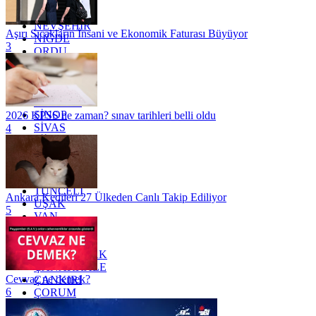
MUĞLA
MUŞ
NEVŞEHİR
Aşırı Sıcakların İnsani ve Ekonomik Faturası Büyüyor
NİĞDE
3
ORDU
OSMANİYE
RİZE
SAKARYA
SAMSUN
SİNOP
2026 KPSS ne zaman? sınav tarihleri belli oldu
SİVAS
4
SİİRT
TEKİRDAĞ
TOKAT
TRABZON
TUNCELİ
Ankara Kedileri 27 Ülkeden Canlı Takip Ediliyor
UŞAK
5
VAN
YALOVA
YOZGAT
ZONGULDAK
ÇANAKKALE
Cevvaz ne demek?
ÇANKIRI
6
ÇORUM
İSTANBUL