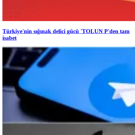
Türkiye'nin sığınak delici gücü 'TOLUN P'den tam
isabet