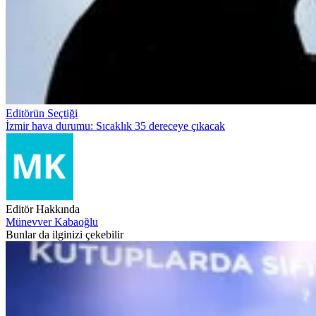
Editörün Seçtiği
İzmir hava durumu: Sıcaklık 35 dereceye çıkacak
Editör Hakkında
Münevver Kabaoğlu
Bunlar da ilginizi çekebilir