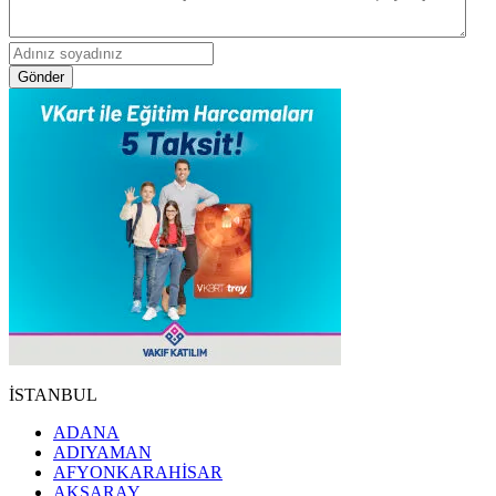
Gönder
İSTANBUL
ADANA
ADIYAMAN
AFYONKARAHİSAR
AKSARAY