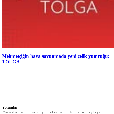
Mehmetçiğin hava savunmada yeni çelik yumruğu:
TOLGA
Yorumlar