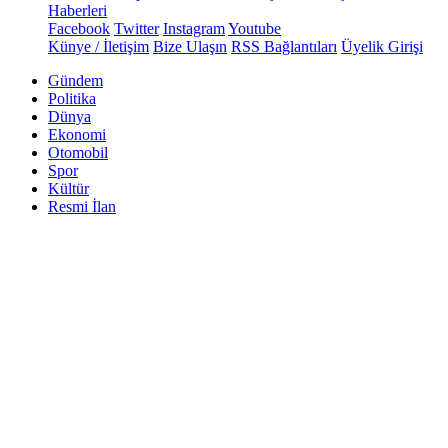
Haberleri
Facebook
Twitter
Instagram
Youtube
Künye / İletişim
Bize Ulaşın
RSS Bağlantıları
Üyelik Girişi
Gündem
Politika
Dünya
Ekonomi
Otomobil
Spor
Kültür
Resmi İlan