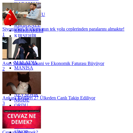
KARAMAN
KARS
KASTAMONU
KAYSERİ
KIRIKKALE
Siyonistleri durdurmanın tek yolu ceplerinden paralarını almaktır!
KIRKLARELİ
1
KIRŞEHİR
KOCAELİ
KONYA
KÜTAHYA
KİLİS
MALATYA
Aşırı Sıcakların İnsani ve Ekonomik Faturası Büyüyor
MANİSA
2
MARDİN
MERSİN
MUĞLA
MUŞ
NEVŞEHİR
Ankara Kedileri 27 Ülkeden Canlı Takip Ediliyor
NİĞDE
3
ORDU
OSMANİYE
RİZE
SAKARYA
SAMSUN
SİNOP
Cevvaz ne demek?