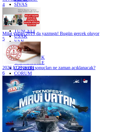
SİVAS
4
SİİRT
TEKİRDAĞ
TOKAT
TRABZON
TUNCELİ
Milat yazarı 2019 da yazmıştı! Bugün gerçek oluyor
UŞAK
5
VAN
YALOVA
YOZGAT
ZONGULDAK
ÇANAKKALE
2026 LGS tercih sonuçları ne zaman açıklanacak?
ÇANKIRI
6
ÇORUM
İSTANBUL
İZMİR
ŞANLIURFA
ŞIRNAK