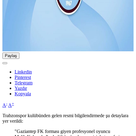
Paylaş
Linkedin
Pinterest
Telegram
Yazdır
Kopyala
-
+
A
A
Trabzonspor kulübünden gelen resmi bilgilendirmede şu detaylara
yer verildi:
"Gaziantep FK forması giyen profesyonel oyuncu