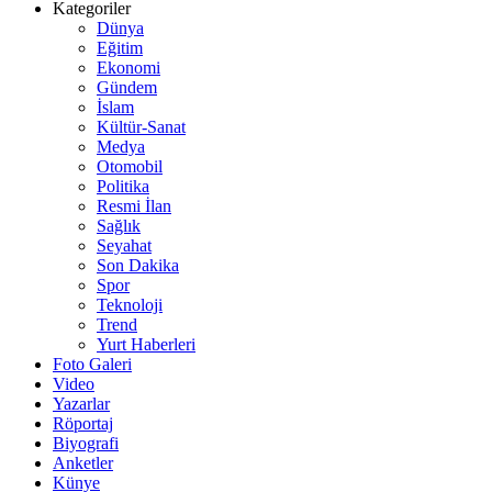
Kategoriler
Dünya
Eğitim
Ekonomi
Gündem
İslam
Kültür-Sanat
Medya
Otomobil
Politika
Resmi İlan
Sağlık
Seyahat
Son Dakika
Spor
Teknoloji
Trend
Yurt Haberleri
Foto Galeri
Video
Yazarlar
Röportaj
Biyografi
Anketler
Künye