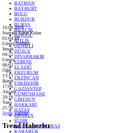
BATMAN
BAYBURT
BOLU
BURDUR
BURSA
10.08.2026
BİLECİK
Sonraki Vakte Kalan
BİNGÖL
01:04:16
BİTLİS
Güneş Namazı
DENİZLİ
İmsak
DÜZCE
04:22
DİYARBAKIR
Güneş
EDİRNE
06:02
ELAZIĞ
Öğle
ERZURUM
13:15
ERZİNCAN
İkindi
ESKİŞEHİR
17:06
GAZİANTEP
Akşam
GÜMÜŞHANE
20:18
GİRESUN
Yatsı
HAKKARİ
21:50
HATAY
Aylık Vakitler
ISPARTA
IĞDIR
Trend Haberler
KAHRAMANMARAŞ
KARABÜK