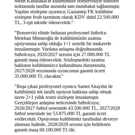
Melih Kabasakal'ın kulübümüze bonservisiyle transferi
noktasında taraflar arasında tam mutabakat sağlanmıştır.
Yapılan sözleşme uyarınca; Gaziantep FK kulübüne
sözleşme fesih tazminatı olarak KDV dahil 22.500.000
TL, 3 eşit taksitle ödenecektir."
"Bonservisi elinde bulunan profesyonel futbolcu
Metehan Mimaroğlu ile kulübümüzün uzatma
opsiyonuna sahip olduğu 1+1 senelik bir mukavele
imzalanmıştır. Varılana anlaşma doğrultusunda
futbolcuya; 2026/2027 sezonu için 27.000.000 TL
garanti maaş ödenecektir. Sözleşmedeki uzatma
hakkının kulübümüzce kullanılması durumunda,
2027/2028 sezonunda oyuncunun garanti ücreti
35.000.000 TL olacaktır."
"Boşa çıkan profesyonel oyuncu Samet Akaydın ile
kulübümüz tek taraflı opsiyon hakkına sahip olmak
üzere 2+1 yıllık resmi sözleşme imzalamıştır.
Gerçekleşen anlaşma neticesinde futbolcuya;
2026/2027 futbol senesinde 43.500.000 TL, 2027/2028
futbol senesinde ise 53.875.000 TL garanti ücret
verilecektir. Opsiyonun kulübümüz tarafından devreye
alınması halinde, 2028/2029 sezonu için belirlenen
garanti maaş 60.100.000 TL'dir.