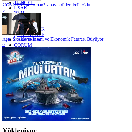
TUNCELİ
2026 KPSS ne zaman? sınav tarihleri belli oldu
UŞAK
5
VAN
YALOVA
YOZGAT
ZONGULDAK
ÇANAKKALE
Aşırı Sıcakların İnsani ve Ekonomik Faturası Büyüyor
ÇANKIRI
6
ÇORUM
İSTANBUL
İZMİR
ŞANLIURFA
ŞIRNAK
Yükleniyor...