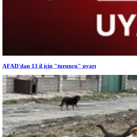
AFAD'dan 13 il için "turuncu" uyarı