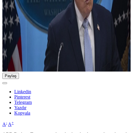
Paylaş
Linkedin
Pinterest
Telegram
Yazdır
Kopyala
-
+
A
A