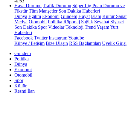
-0.63
Hava Durumu
Trafik Durumu
Süper Lig Puan Durumu ve
Fikstür
Tüm Manşetler
Son Dakika Haberleri
Dünya
Eğitim
Ekonomi
Gündem
Hayat
İslam
Kültür-Sanat
Medya
Otomobil
Politika
Röportaj
Sağlık
Seyahat
Siyaset
Son Dakika
Spor
Videolar
Teknoloji
Trend
Yaşam
Yurt
Haberleri
Facebook
Twitter
Instagram
Youtube
Künye / İletişim
Bize Ulaşın
RSS Bağlantıları
Üyelik Girişi
Gündem
Politika
Dünya
Ekonomi
Otomobil
Spor
Kültür
Resmi İlan