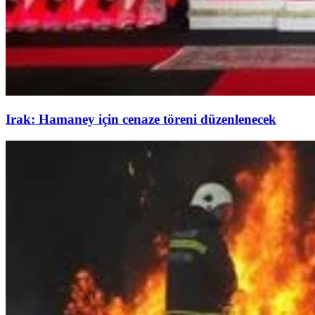
Irak: Hamaney için cenaze töreni düzenlenecek