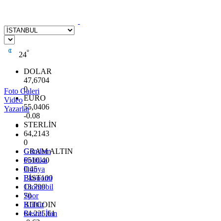
°
24
DOLAR
47,6704
0
Foto Galeri
EURO
Video
55,0406
Yazarlar
-0.08
STERLİN
64,2143
0
GRAM ALTIN
Gündem
6510.40
Politika
0.45
Dünya
BİST100
Ekonomi
13.799
Otomobil
70
Spor
BITCOIN
Kültür
64.225,61
Resmi İlan