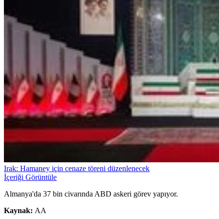
Irak: Hamaney için cenaze töreni düzenlenecek
İçeriği Görüntüle
Almanya'da 37 bin civarında ABD askeri görev yapıyor.
Kaynak:
AA