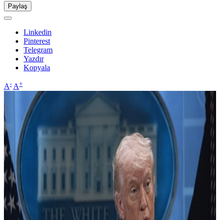
Paylaş
Linkedin
Pinterest
Telegram
Yazdır
Kopyala
-
+
A
A