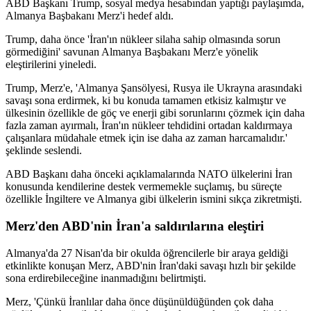
ABD Başkanı Trump, sosyal medya hesabından yaptığı paylaşımda,
Almanya Başbakanı Merz'i hedef aldı.
Trump, daha önce 'İran'ın nükleer silaha sahip olmasında sorun
görmediğini' savunan Almanya Başbakanı Merz'e yönelik
eleştirilerini yineledi.
Trump, Merz'e, 'Almanya Şansölyesi, Rusya ile Ukrayna arasındaki
savaşı sona erdirmek, ki bu konuda tamamen etkisiz kalmıştır ve
ülkesinin özellikle de göç ve enerji gibi sorunlarını çözmek için daha
fazla zaman ayırmalı, İran'ın nükleer tehdidini ortadan kaldırmaya
çalışanlara müdahale etmek için ise daha az zaman harcamalıdır.'
şeklinde seslendi.
ABD Başkanı daha önceki açıklamalarında NATO ülkelerini İran
konusunda kendilerine destek vermemekle suçlamış, bu süreçte
özellikle İngiltere ve Almanya gibi ülkelerin ismini sıkça zikretmişti.
Merz'den ABD'nin İran'a saldırılarına eleştiri
Almanya'da 27 Nisan'da bir okulda öğrencilerle bir araya geldiği
etkinlikte konuşan Merz, ABD'nin İran'daki savaşı hızlı bir şekilde
sona erdirebileceğine inanmadığını belirtmişti.
Merz, 'Çünkü İranlılar daha önce düşünüldüğünden çok daha