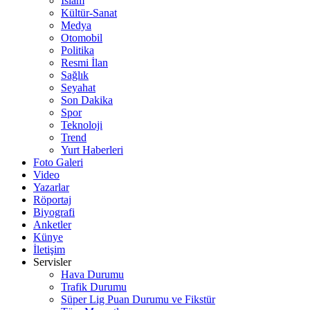
İslam
Kültür-Sanat
Medya
Otomobil
Politika
Resmi İlan
Sağlık
Seyahat
Son Dakika
Spor
Teknoloji
Trend
Yurt Haberleri
Foto Galeri
Video
Yazarlar
Röportaj
Biyografi
Anketler
Künye
İletişim
Servisler
Hava Durumu
Trafik Durumu
Süper Lig Puan Durumu ve Fikstür