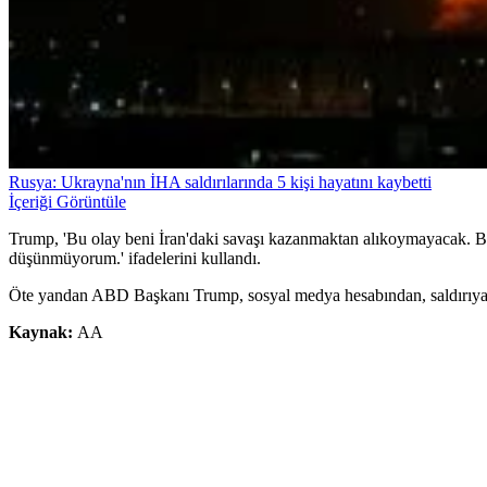
Rusya: Ukrayna'nın İHA saldırılarında 5 kişi hayatını kaybetti
İçeriği Görüntüle
Trump, 'Bu olay beni İran'daki savaşı kazanmaktan alıkoymayacak. Bu
düşünmüyorum.' ifadelerini kullandı.
Öte yandan ABD Başkanı Trump, sosyal medya hesabından, saldırıya ilişk
Kaynak:
AA