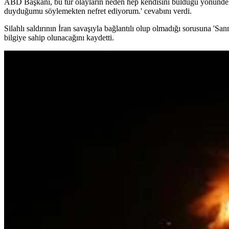
ABD Başkanı, bu tür olayların neden hep kendisini bulduğu yönündeki 
duyduğumu söylemekten nefret ediyorum.' cevabını verdi.
Silahlı saldırının İran savaşıyla bağlantılı olup olmadığı sorusuna 'S
bilgiye sahip olunacağını kaydetti.