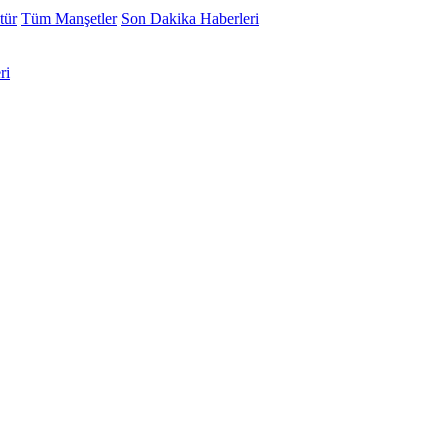
tür
Tüm Manşetler
Son Dakika Haberleri
ri