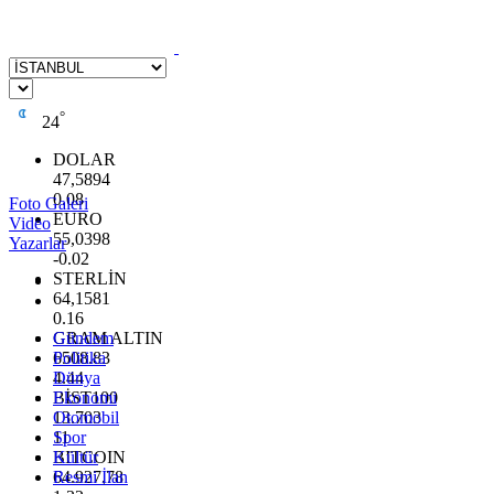
°
24
DOLAR
47,5894
0.08
Foto Galeri
EURO
Video
55,0398
Yazarlar
-0.02
STERLİN
64,1581
0.16
GRAM ALTIN
Gündem
6508.83
Politika
4.44
Dünya
BİST100
Ekonomi
13.703
Otomobil
11
Spor
BITCOIN
Kültür
64.927,78
Resmi İlan