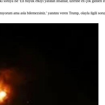
soruya ise 'En büyük etkiyi yaratan insanlar, üzerine en çok gidilen i
anmıyorum ama asla bilemezsiniz.' yanıtını veren Trump, olayla ilgili sor