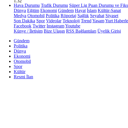
1.32
Hava Durumu
Trafik Durumu
Süper Lig Puan Durumu ve Fiks
Dünya
Eğitim
Ekonomi
Gündem
Hayat
İslam
Kültür-Sanat
Medya
Otomobil
Politika
Röportaj
Sağlık
Seyahat
Siyaset
Son Dakika
Spor
Videolar
Teknoloji
Trend
Yaşam
Yurt Haberle
Facebook
Twitter
Instagram
Youtube
Künye / İletişim
Bize Ulaşın
RSS Bağlantıları
Üyelik Girişi
Gündem
Politika
Dünya
Ekonomi
Otomobil
Spor
Kültür
Resmi İlan