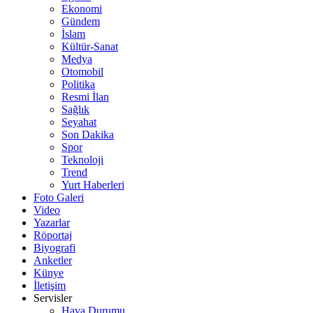
Ekonomi
Gündem
İslam
Kültür-Sanat
Medya
Otomobil
Politika
Resmi İlan
Sağlık
Seyahat
Son Dakika
Spor
Teknoloji
Trend
Yurt Haberleri
Foto Galeri
Video
Yazarlar
Röportaj
Biyografi
Anketler
Künye
İletişim
Servisler
Hava Durumu