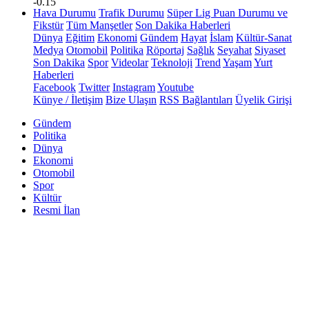
-0.15
Hava Durumu
Trafik Durumu
Süper Lig Puan Durumu ve
Fikstür
Tüm Manşetler
Son Dakika Haberleri
Dünya
Eğitim
Ekonomi
Gündem
Hayat
İslam
Kültür-Sanat
Medya
Otomobil
Politika
Röportaj
Sağlık
Seyahat
Siyaset
Son Dakika
Spor
Videolar
Teknoloji
Trend
Yaşam
Yurt
Haberleri
Facebook
Twitter
Instagram
Youtube
Künye / İletişim
Bize Ulaşın
RSS Bağlantıları
Üyelik Girişi
Gündem
Politika
Dünya
Ekonomi
Otomobil
Spor
Kültür
Resmi İlan