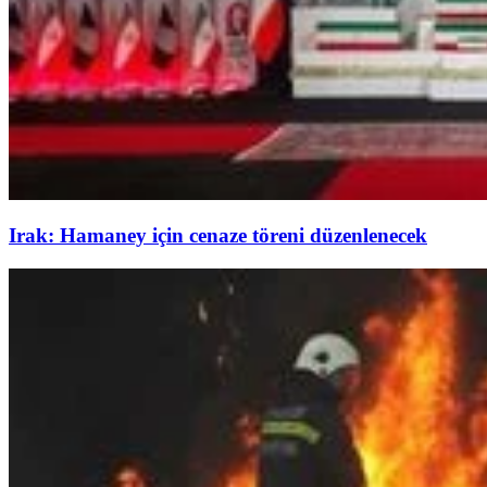
Irak: Hamaney için cenaze töreni düzenlenecek