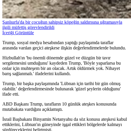
Şanlıurfa'da bir çocuğun sahipsiz köpeğin saldırısına uğramasıyla
ilgili müfettiş görevlendirildi
İçeriği Görüntüle
Trump, sosyal medya hesabından yaptığı paylaşımda taraflar
arasında varılan geçici ateşkese ilişkin değerlendirmelerde bulundu.
Hizbullah'ın 'bu önemli dönemde güzel ve düzgün bir tavır
sergilemesini umduğunu' kaydeden Trump, 'Böyle yaparlarsa bu
onlar için muhteşem bir an olacak. Artık öldürmek yok. Nihayet
barış sağlanmalı.' ifadelerini kullandı.
Trump, bir başka paylaşımında 'Lübnan için tarihi bir gün olmuş
olabilir.' değerlendirmesinde bulunarak 'güzel şeylerin olduğunu'
ifade etti.
ABD Başkanı Trump, tarafların 10 günlük ateşkes konusunda
mutabakata vardığını açıklamıştı.
İsrail Başbakanı Binyamin Netanyahu da söz konusu ateşkesi kabul
ettiklerini, Lübnan'ın güneyinde işgal ettikleri bölgelerde kalmayı
sürdüreceklerini belirtmişti.