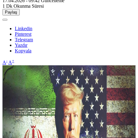
17.04.2026 - 09:42
Güncelleme
1 Dk
Okunma Süresi
Paylaş
Linkedin
Pinterest
Telegram
Yazdır
Kopyala
-
+
A
A