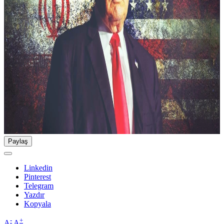
Paylaş
Linkedin
Pinterest
Telegram
Yazdır
Kopyala
-
+
A
A