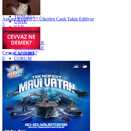
TEKİRDAĞ
TOKAT
TRABZON
TUNCELİ
Ankara Kedileri 27 Ülkeden Canlı Takip Ediliyor
UŞAK
5
VAN
YALOVA
YOZGAT
ZONGULDAK
ÇANAKKALE
Cevvaz ne demek?
ÇANKIRI
6
ÇORUM
İSTANBUL
İZMİR
ŞANLIURFA
ŞIRNAK