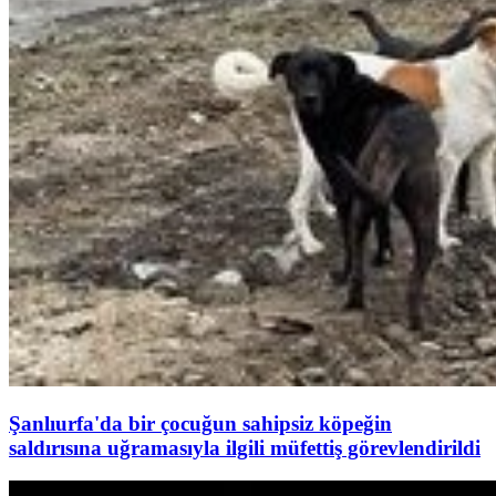
Şanlıurfa'da bir çocuğun sahipsiz köpeğin
saldırısına uğramasıyla ilgili müfettiş görevlendirildi