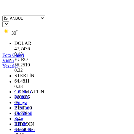
°
30
DOLAR
47,7436
0.18
Foto Galeri
EURO
Video
55,2510
Yazarlar
0.32
STERLİN
64,4811
0.38
GRAM ALTIN
Gündem
6660.55
Politika
0
Dünya
BİST100
Ekonomi
13.779
Otomobil
-14
Spor
BITCOIN
Kültür
64.840,97
Resmi İlan