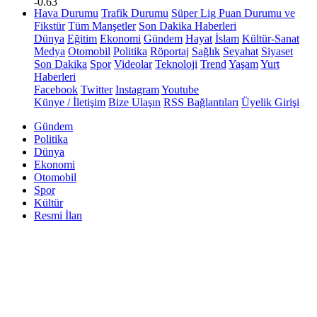
-0.63
Hava Durumu
Trafik Durumu
Süper Lig Puan Durumu ve
Fikstür
Tüm Manşetler
Son Dakika Haberleri
Dünya
Eğitim
Ekonomi
Gündem
Hayat
İslam
Kültür-Sanat
Medya
Otomobil
Politika
Röportaj
Sağlık
Seyahat
Siyaset
Son Dakika
Spor
Videolar
Teknoloji
Trend
Yaşam
Yurt
Haberleri
Facebook
Twitter
Instagram
Youtube
Künye / İletişim
Bize Ulaşın
RSS Bağlantıları
Üyelik Girişi
Gündem
Politika
Dünya
Ekonomi
Otomobil
Spor
Kültür
Resmi İlan