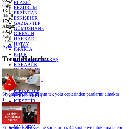
05:59
ELAZIĞ
Öğle
ERZURUM
13:15
ERZİNCAN
İkindi
ESKİŞEHİR
17:07
GAZİANTEP
Akşam
GÜMÜŞHANE
20:21
GİRESUN
Yatsı
HAKKARİ
21:56
HATAY
Aylık Vakitler
ISPARTA
IĞDIR
Trend Haberler
KAHRAMANMARAŞ
KARABÜK
KARAMAN
KARS
KASTAMONU
KAYSERİ
KIRIKKALE
Siyonistleri durdurmanın tek yolu ceplerinden paralarını almaktır!
KIRKLARELİ
1
KIRŞEHİR
KOCAELİ
KONYA
KÜTAHYA
KİLİS
MALATYA
Etimesgut Belediyesi'ne soruşturma: 44 şüpheliye tutuklama talebi