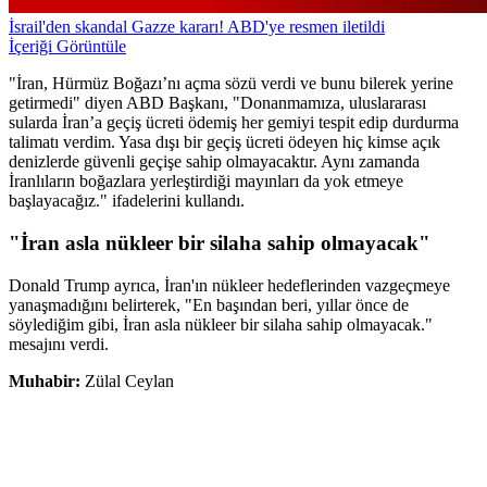
İsrail'den skandal Gazze kararı! ABD'ye resmen iletildi
İçeriği Görüntüle
"İran, Hürmüz Boğazı’nı açma sözü verdi ve bunu bilerek yerine
getirmedi" diyen ABD Başkanı, "Donanmamıza, uluslararası
sularda İran’a geçiş ücreti ödemiş her gemiyi tespit edip durdurma
talimatı verdim. Yasa dışı bir geçiş ücreti ödeyen hiç kimse açık
denizlerde güvenli geçişe sahip olmayacaktır. Aynı zamanda
İranlıların boğazlara yerleştirdiği mayınları da yok etmeye
başlayacağız." ifadelerini kullandı.
"İran asla nükleer bir silaha sahip olmayacak"
Donald Trump ayrıca, İran'ın nükleer hedeflerinden vazgeçmeye
yanaşmadığını belirterek, "En başından beri, yıllar önce de
söylediğim gibi, İran asla nükleer bir silaha sahip olmayacak."
mesajını verdi.
Muhabir:
Zülal Ceylan