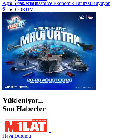
Aşırı Sıcakların İnsani ve Ekonomik Faturası Büyüyor
ÇANKIRI
6
ÇORUM
İSTANBUL
İZMİR
ŞANLIURFA
ŞIRNAK
Yükleniyor...
Son Haberler
Hava Durumu