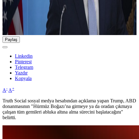
Paylaş
Linkedin
Pinterest
Telegram
Yazdır
Kopyala
-
+
A
A
Truth Social sosyal medya hesabından açıklama yapan Trump, ABD
donanmasının "Hürmüz Boğazı’na girmeye ya da oradan çıkmaya
çalışan tüm gemileri abluka altına alma sürecini başlatacağını"
belirtti.