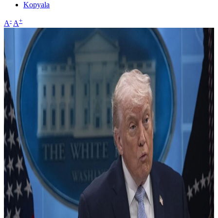
Kopyala
-
+
A
A