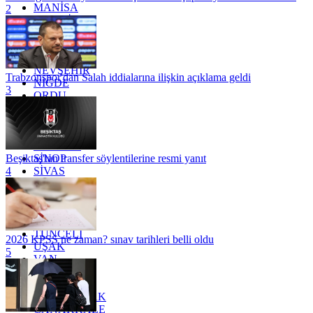
MANİSA
2
MARDİN
MERSİN
MUĞLA
MUŞ
NEVŞEHİR
Trabzonspor'dan Salah iddialarına ilişkin açıklama geldi
NİĞDE
3
ORDU
OSMANİYE
RİZE
SAKARYA
SAMSUN
SİNOP
Beşiktaş'tan transfer söylentilerine resmi yanıt
SİVAS
4
SİİRT
TEKİRDAĞ
TOKAT
TRABZON
TUNCELİ
2026 KPSS ne zaman? sınav tarihleri belli oldu
UŞAK
5
VAN
YALOVA
YOZGAT
ZONGULDAK
ÇANAKKALE