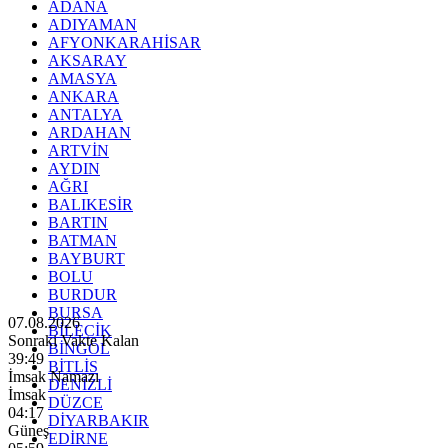
ADANA
ADIYAMAN
AFYONKARAHİSAR
AKSARAY
AMASYA
ANKARA
ANTALYA
ARDAHAN
ARTVİN
AYDIN
AĞRI
BALIKESİR
BARTIN
BATMAN
BAYBURT
BOLU
BURDUR
BURSA
07.08.2026
BİLECİK
Sonraki Vakte Kalan
BİNGÖL
39:48
BİTLİS
İmsak Namazı
DENİZLİ
İmsak
DÜZCE
04:17
DİYARBAKIR
Güneş
EDİRNE