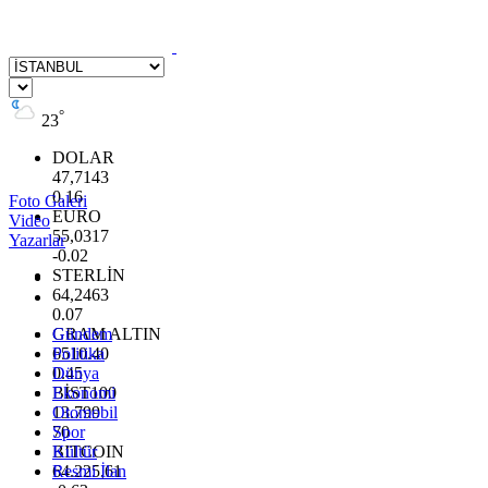
°
23
DOLAR
47,7143
0.16
Foto Galeri
EURO
Video
55,0317
Yazarlar
-0.02
STERLİN
64,2463
0.07
GRAM ALTIN
Gündem
6510.40
Politika
0.45
Dünya
BİST100
Ekonomi
13.799
Otomobil
70
Spor
BITCOIN
Kültür
64.225,61
Resmi İlan