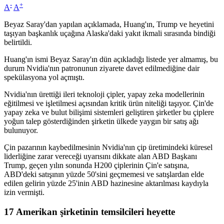
-
+
A
A
Beyaz Saray'dan yapılan açıklamada, Huang'ın, Trump ve heyetini
taşıyan başkanlık uçağına Alaska'daki yakıt ikmali sırasında bindiği
belirtildi.
Huang'ın ismi Beyaz Saray'ın dün açıkladığı listede yer almamış, bu
durum Nvidia'nın patronunun ziyarete davet edilmediğine dair
spekülasyona yol açmıştı.
Nvidia'nın ürettiği ileri teknoloji çipler, yapay zeka modellerinin
eğitilmesi ve işletilmesi açısından kritik ürün niteliği taşıyor. Çin'de
yapay zeka ve bulut bilişimi sistemleri geliştiren şirketler bu çiplere
yoğun talep gösterdiğinden şirketin ülkede yaygın bir satış ağı
bulunuyor.
Çin pazarının kaybedilmesinin Nvidia'nın çip üretimindeki küresel
liderliğine zarar vereceği uyarısını dikkate alan ABD Başkanı
Trump, geçen yılın sonunda H200 çiplerinin Çin'e satışına,
ABD'deki satışının yüzde 50'sini geçmemesi ve satışlardan elde
edilen gelirin yüzde 25'inin ABD hazinesine aktarılması kaydıyla
izin vermişti.
17 Amerikan şirketinin temsilcileri heyette