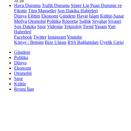
-0.18
Hava Durumu
Trafik Durumu
Süper Lig Puan Durumu ve
Fikstür
Tüm Manşetler
Son Dakika Haberleri
Dünya
Eğitim
Ekonomi
Gündem
Hayat
İslam
Kültür-Sanat
Medya
Otomobil
Politika
Röportaj
Sağlık
Seyahat
Siyaset
Son Dakika
Spor
Videolar
Teknoloji
Trend
Yaşam
Yurt
Haberleri
Facebook
Twitter
Instagram
Youtube
Künye / İletişim
Bize Ulaşın
RSS Bağlantıları
Üyelik Girişi
Gündem
Politika
Dünya
Ekonomi
Otomobil
Spor
Kültür
Resmi İlan