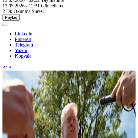
13.05.2026 - 09:22
Yayınlanma
13.05.2026 - 12:31
Güncelleme
2 Dk
Okunma Süresi
Paylaş
Linkedin
Pinterest
Telegram
Yazdır
Kopyala
-
+
A
A