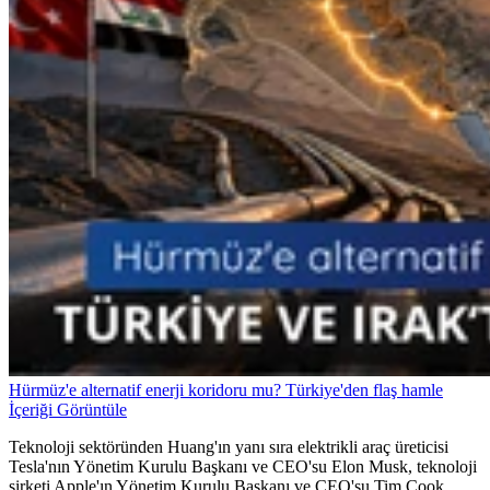
Hürmüz'e alternatif enerji koridoru mu? Türkiye'den flaş hamle
İçeriği Görüntüle
Teknoloji sektöründen Huang'ın yanı sıra elektrikli araç üreticisi
Tesla'nın Yönetim Kurulu Başkanı ve CEO'su Elon Musk, teknoloji
şirketi Apple'ın Yönetim Kurulu Başkanı ve CEO'su Tim Cook,