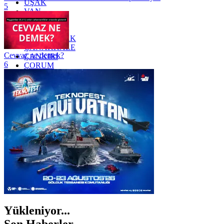
UŞAK
5
VAN
YALOVA
YOZGAT
ZONGULDAK
ÇANAKKALE
Cevvaz ne demek?
ÇANKIRI
6
ÇORUM
İSTANBUL
İZMİR
ŞANLIURFA
ŞIRNAK
Yükleniyor...