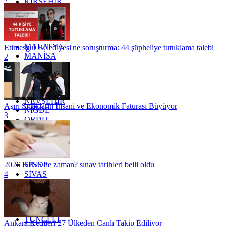
KIRŞEHİR
KOCAELİ
KONYA
KÜTAHYA
KİLİS
MALATYA
Etimesgut Belediyesi'ne soruşturma: 44 şüpheliye tutuklama talebi
MANİSA
2
MARDİN
MERSİN
MUĞLA
MUŞ
NEVŞEHİR
Aşırı Sıcakların İnsani ve Ekonomik Faturası Büyüyor
NİĞDE
3
ORDU
OSMANİYE
RİZE
SAKARYA
SAMSUN
SİNOP
2026 KPSS ne zaman? sınav tarihleri belli oldu
SİVAS
4
SİİRT
TEKİRDAĞ
TOKAT
TRABZON
TUNCELİ
Ankara Kedileri 27 Ülkeden Canlı Takip Ediliyor