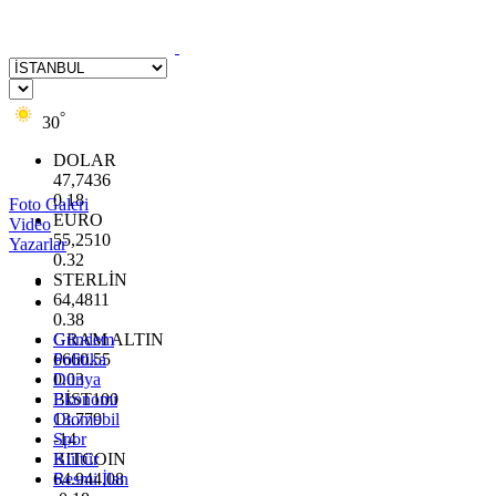
°
30
DOLAR
47,7436
0.18
Foto Galeri
EURO
Video
55,2510
Yazarlar
0.32
STERLİN
64,4811
0.38
GRAM ALTIN
Gündem
6660.55
Politika
0.03
Dünya
BİST100
Ekonomi
13.779
Otomobil
-14
Spor
BITCOIN
Kültür
64.944,08
Resmi İlan