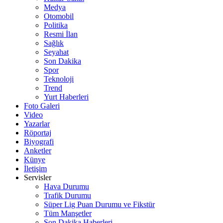
Medya
Otomobil
Politika
Resmi İlan
Sağlık
Seyahat
Son Dakika
Spor
Teknoloji
Trend
Yurt Haberleri
Foto Galeri
Video
Yazarlar
Röportaj
Biyografi
Anketler
Künye
İletişim
Servisler
Hava Durumu
Trafik Durumu
Süper Lig Puan Durumu ve Fikstür
Tüm Manşetler
Son Dakika Haberleri