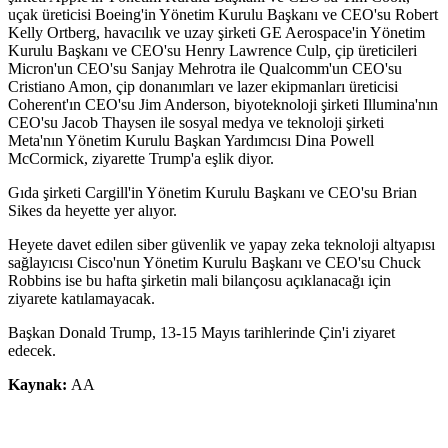
uçak üreticisi Boeing'in Yönetim Kurulu Başkanı ve CEO'su Robert
Kelly Ortberg, havacılık ve uzay şirketi GE Aerospace'in Yönetim
Kurulu Başkanı ve CEO'su Henry Lawrence Culp, çip üreticileri
Micron'un CEO'su Sanjay Mehrotra ile Qualcomm'un CEO'su
Cristiano Amon, çip donanımları ve lazer ekipmanları üreticisi
Coherent'ın CEO'su Jim Anderson, biyoteknoloji şirketi Illumina'nın
CEO'su Jacob Thaysen ile sosyal medya ve teknoloji şirketi
Meta'nın Yönetim Kurulu Başkan Yardımcısı Dina Powell
McCormick, ziyarette Trump'a eşlik diyor.
Gıda şirketi Cargill'in Yönetim Kurulu Başkanı ve CEO'su Brian
Sikes da heyette yer alıyor.
Heyete davet edilen siber güvenlik ve yapay zeka teknoloji altyapısı
sağlayıcısı Cisco'nun Yönetim Kurulu Başkanı ve CEO'su Chuck
Robbins ise bu hafta şirketin mali bilançosu açıklanacağı için
ziyarete katılamayacak.
Başkan Donald Trump, 13-15 Mayıs tarihlerinde Çin'i ziyaret
edecek.
Kaynak:
AA