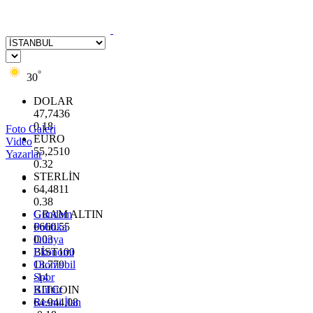
°
30
DOLAR
47,7436
0.18
Foto Galeri
EURO
Video
55,2510
Yazarlar
0.32
STERLİN
64,4811
0.38
GRAM ALTIN
Gündem
6660.55
Politika
0.03
Dünya
BİST100
Ekonomi
13.779
Otomobil
-14
Spor
BITCOIN
Kültür
64.944,08
Resmi İlan