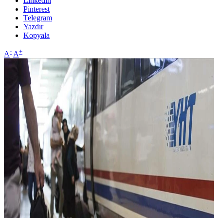
Linkedin
Pinterest
Telegram
Yazdır
Kopyala
-
+
A
A