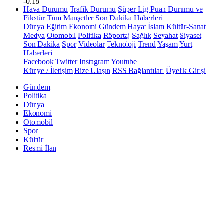
-0.18
Hava Durumu
Trafik Durumu
Süper Lig Puan Durumu ve
Fikstür
Tüm Manşetler
Son Dakika Haberleri
Dünya
Eğitim
Ekonomi
Gündem
Hayat
İslam
Kültür-Sanat
Medya
Otomobil
Politika
Röportaj
Sağlık
Seyahat
Siyaset
Son Dakika
Spor
Videolar
Teknoloji
Trend
Yaşam
Yurt
Haberleri
Facebook
Twitter
Instagram
Youtube
Künye / İletişim
Bize Ulaşın
RSS Bağlantıları
Üyelik Girişi
Gündem
Politika
Dünya
Ekonomi
Otomobil
Spor
Kültür
Resmi İlan