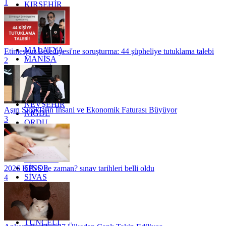
1
KIRŞEHİR
KOCAELİ
KONYA
KÜTAHYA
KİLİS
MALATYA
Etimesgut Belediyesi'ne soruşturma: 44 şüpheliye tutuklama talebi
MANİSA
2
MARDİN
MERSİN
MUĞLA
MUŞ
NEVŞEHİR
Aşırı Sıcakların İnsani ve Ekonomik Faturası Büyüyor
NİĞDE
3
ORDU
OSMANİYE
RİZE
SAKARYA
SAMSUN
SİNOP
2026 KPSS ne zaman? sınav tarihleri belli oldu
SİVAS
4
SİİRT
TEKİRDAĞ
TOKAT
TRABZON
TUNCELİ