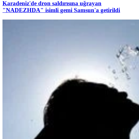
Karadeniz'de dron saldırısına uğrayan
"NADEZHDA" isimli gemi Samsun'a getirildi