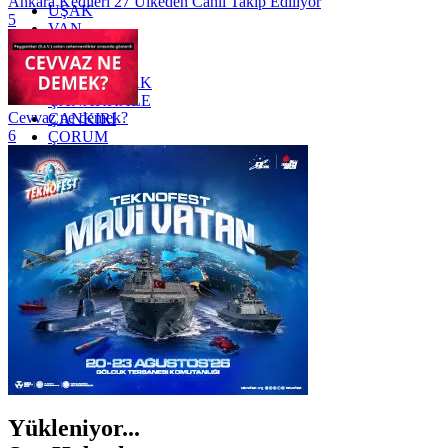
Ankara Kedileri 27 Ülkeden Canlı Takip Ediliyor
UŞAK
5
VAN
YALOVA
YOZGAT
ZONGULDAK
ÇANAKKALE
Cevvaz ne demek?
ÇANKIRI
6
ÇORUM
İSTANBUL
İZMİR
ŞANLIURFA
ŞIRNAK
Yükleniyor...