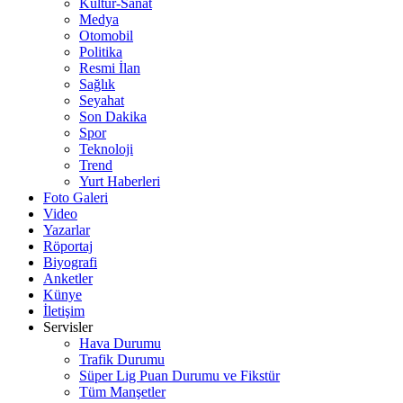
Kültür-Sanat
Medya
Otomobil
Politika
Resmi İlan
Sağlık
Seyahat
Son Dakika
Spor
Teknoloji
Trend
Yurt Haberleri
Foto Galeri
Video
Yazarlar
Röportaj
Biyografi
Anketler
Künye
İletişim
Servisler
Hava Durumu
Trafik Durumu
Süper Lig Puan Durumu ve Fikstür
Tüm Manşetler