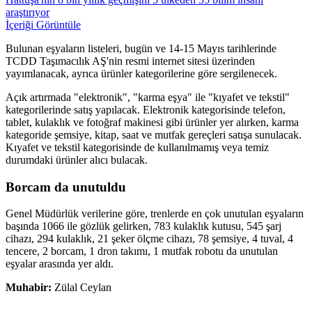
araştırıyor
İçeriği Görüntüle
Bulunan eşyaların listeleri, bugün ve 14-15 Mayıs tarihlerinde
TCDD Taşımacılık AŞ'nin resmi internet sitesi üzerinden
yayımlanacak, ayrıca ürünler kategorilerine göre sergilenecek.
Açık artırmada "elektronik", "karma eşya" ile "kıyafet ve tekstil"
kategorilerinde satış yapılacak. Elektronik kategorisinde telefon,
tablet, kulaklık ve fotoğraf makinesi gibi ürünler yer alırken, karma
kategoride şemsiye, kitap, saat ve mutfak gereçleri satışa sunulacak.
Kıyafet ve tekstil kategorisinde de kullanılmamış veya temiz
durumdaki ürünler alıcı bulacak.
Borcam da unutuldu
Genel Müdürlük verilerine göre, trenlerde en çok unutulan eşyaların
başında 1066 ile gözlük gelirken, 783 kulaklık kutusu, 545 şarj
cihazı, 294 kulaklık, 21 şeker ölçme cihazı, 78 şemsiye, 4 tuval, 4
tencere, 2 borcam, 1 dron takımı, 1 mutfak robotu da unutulan
eşyalar arasında yer aldı.
Muhabir:
Zülal Ceylan