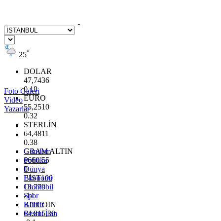
°
25
DOLAR
47,7436
0.18
Foto Galeri
EURO
Video
55,2510
Yazarlar
0.32
STERLİN
64,4811
0.38
GRAM ALTIN
Gündem
6660.55
Politika
0
Dünya
BİST100
Ekonomi
13.779
Otomobil
-14
Spor
BITCOIN
Kültür
64.815,30
Resmi İlan