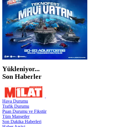
ŞANLIURFA
ŞIRNAK
Yükleniyor...
Son Haberler
Hava Durumu
Trafik Durumu
Puan Durumu ve Fikstür
Tüm Manşetler
Son Dakika Haberleri
Haber Arşivi