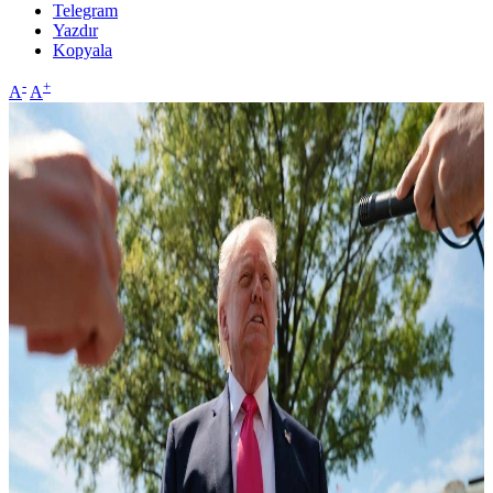
Telegram
Yazdır
Kopyala
-
+
A
A