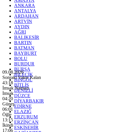
AMASYA
ANKARA
ANTALYA
ARDAHAN
ARTVİN
AYDIN
AĞRI
BALIKESİR
BARTIN
BATMAN
BAYBURT
BOLU
BURDUR
BURSA
09.08.2026
BİLECİK
Sonraki Vakte Kalan
BİNGÖL
43:16
BİTLİS
İmsak Namazı
DENİZLİ
İmsak
DÜZCE
04:20
DİYARBAKIR
Güneş
EDİRNE
06:01
ELAZIĞ
Öğle
ERZURUM
13:15
ERZİNCAN
İkindi
ESKİŞEHİR
17:06