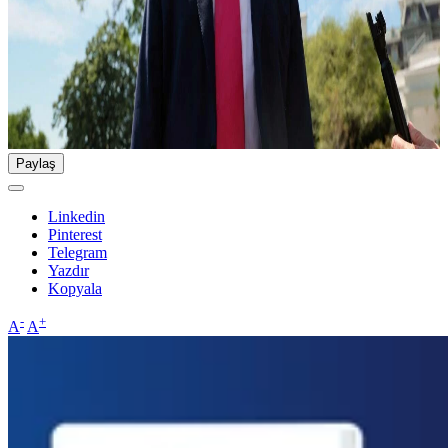
Paylaş
Linkedin
Pinterest
Telegram
Yazdır
Kopyala
-
+
A
A