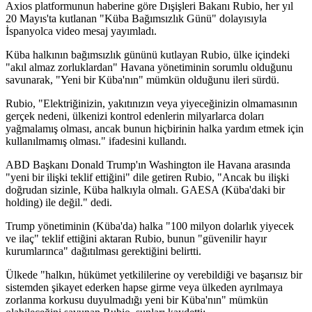
Axios platformunun haberine göre Dışişleri Bakanı Rubio, her yıl
20 Mayıs'ta kutlanan "Küba Bağımsızlık Günü" dolayısıyla
İspanyolca video mesaj yayımladı.
Küba halkının bağımsızlık gününü kutlayan Rubio, ülke içindeki
"akıl almaz zorluklardan" Havana yönetiminin sorumlu olduğunu
savunarak, "Yeni bir Küba'nın" mümkün olduğunu ileri sürdü.
Rubio, "Elektriğinizin, yakıtınızın veya yiyeceğinizin olmamasının
gerçek nedeni, ülkenizi kontrol edenlerin milyarlarca doları
yağmalamış olması, ancak bunun hiçbirinin halka yardım etmek için
kullanılmamış olması." ifadesini kullandı.
ABD Başkanı Donald Trump'ın Washington ile Havana arasında
"yeni bir ilişki teklif ettiğini" dile getiren Rubio, "Ancak bu ilişki
doğrudan sizinle, Küba halkıyla olmalı. GAESA (Küba'daki bir
holding) ile değil." dedi.
Trump yönetiminin (Küba'da) halka "100 milyon dolarlık yiyecek
ve ilaç" teklif ettiğini aktaran Rubio, bunun "güvenilir hayır
kurumlarınca" dağıtılması gerektiğini belirtti.
Ülkede "halkın, hükümet yetkililerine oy verebildiği ve başarısız bir
sistemden şikayet ederken hapse girme veya ülkeden ayrılmaya
zorlanma korkusu duyulmadığı yeni bir Küba'nın" mümkün