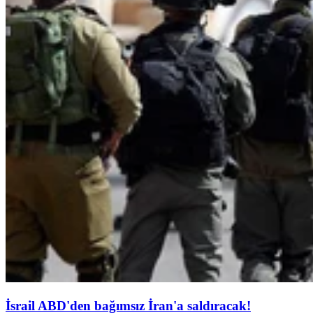
İsrail ABD'den bağımsız İran'a saldıracak!