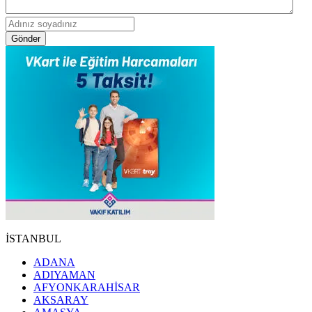
Gönder
İSTANBUL
ADANA
ADIYAMAN
AFYONKARAHİSAR
AKSARAY