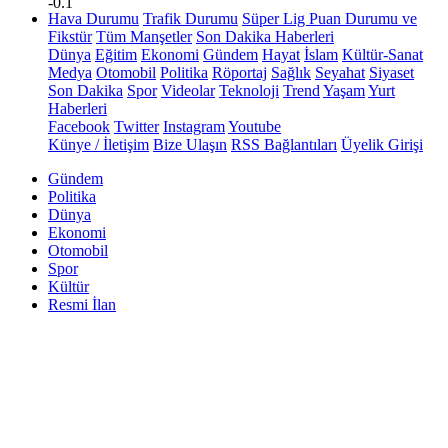
-0.1
Hava Durumu
Trafik Durumu
Süper Lig Puan Durumu ve
Fikstür
Tüm Manşetler
Son Dakika Haberleri
Dünya
Eğitim
Ekonomi
Gündem
Hayat
İslam
Kültür-Sanat
Medya
Otomobil
Politika
Röportaj
Sağlık
Seyahat
Siyaset
Son Dakika
Spor
Videolar
Teknoloji
Trend
Yaşam
Yurt
Haberleri
Facebook
Twitter
Instagram
Youtube
Künye / İletişim
Bize Ulaşın
RSS Bağlantıları
Üyelik Girişi
Gündem
Politika
Dünya
Ekonomi
Otomobil
Spor
Kültür
Resmi İlan