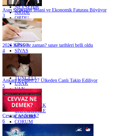
MUŞ
NEVŞEHİR
Aşırı Sıcakların İnsani ve Ekonomik Faturası Büyüyor
NİĞDE
3
ORDU
OSMANİYE
RİZE
SAKARYA
SAMSUN
SİNOP
2026 KPSS ne zaman? sınav tarihleri belli oldu
SİVAS
4
SİİRT
TEKİRDAĞ
TOKAT
TRABZON
TUNCELİ
Ankara Kedileri 27 Ülkeden Canlı Takip Ediliyor
UŞAK
5
VAN
YALOVA
YOZGAT
ZONGULDAK
ÇANAKKALE
Cevvaz ne demek?
ÇANKIRI
6
ÇORUM
İSTANBUL
İZMİR