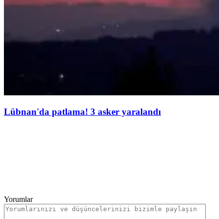
Lübnan'da patlama! 3 asker yaralandı
Yorumlar