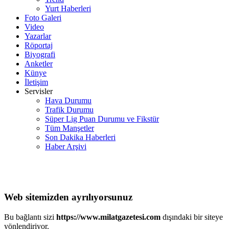
Yurt Haberleri
Foto Galeri
Video
Yazarlar
Röportaj
Biyografi
Anketler
Künye
İletişim
Servisler
Hava Durumu
Trafik Durumu
Süper Lig Puan Durumu ve Fikstür
Tüm Manşetler
Son Dakika Haberleri
Haber Arşivi
Web sitemizden ayrılıyorsunuz
Bu bağlantı sizi
https://www.milatgazetesi.com
dışındaki bir siteye
yönlendiriyor.