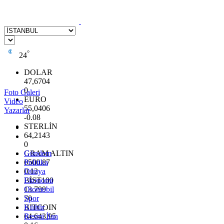
°
24
DOLAR
47,6704
0
Foto Galeri
EURO
Video
55,0406
Yazarlar
-0.08
STERLİN
64,2143
0
GRAM ALTIN
Gündem
6500.87
Politika
0.12
Dünya
BİST100
Ekonomi
13.799
Otomobil
70
Spor
BITCOIN
Kültür
64.643,95
Resmi İlan