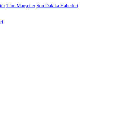
tür
Tüm Manşetler
Son Dakika Haberleri
ri