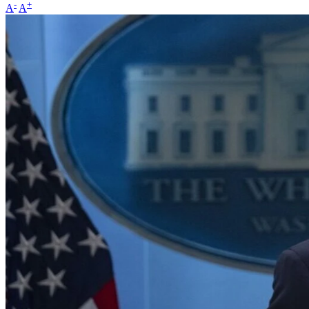
-
+
A
A