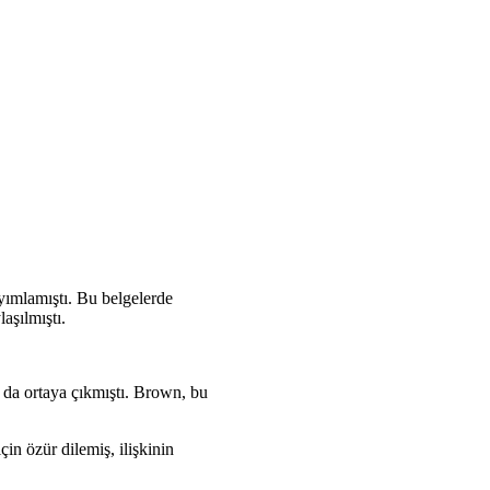
yımlamıştı. Bu belgelerde
aşılmıştı.
 da ortaya çıkmıştı. Brown, bu
in özür dilemiş, ilişkinin