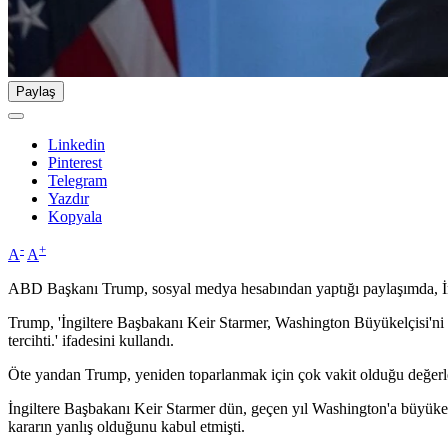
Paylaş
Linkedin
Pinterest
Telegram
Yazdır
Kopyala
-
+
A
A
ABD Başkanı Trump, sosyal medya hesabından yaptığı paylaşımda, İngil
Trump, 'İngiltere Başbakanı Keir Starmer, Washington Büyükelçisi'ni 
tercihti.' ifadesini kullandı.
Öte yandan Trump, yeniden toparlanmak için çok vakit olduğu değer
İngiltere Başbakanı Keir Starmer dün, geçen yıl Washington'a büyükelç
kararın yanlış olduğunu kabul etmişti.