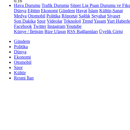
0.16
Hava Durumu
Trafik Durumu
Süper Lig Puan Durumu ve Fiks
Dünya
Eğitim
Ekonomi
Gündem
Hayat
İslam
Kültür-Sanat
Medya
Otomobil
Politika
Röportaj
Sağlık
Seyahat
Siyaset
Son Dakika
Spor
Videolar
Teknoloji
Trend
Yaşam
Yurt Haberle
Facebook
Twitter
Instagram
Youtube
Künye / İletişim
Bize Ulaşın
RSS Bağlantıları
Üyelik Girişi
Gündem
Politika
Dünya
Ekonomi
Otomobil
Spor
Kültür
Resmi İlan