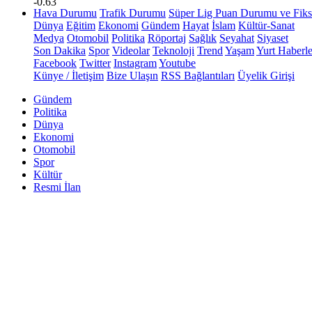
-0.63
Hava Durumu
Trafik Durumu
Süper Lig Puan Durumu ve Fiks
Dünya
Eğitim
Ekonomi
Gündem
Hayat
İslam
Kültür-Sanat
Medya
Otomobil
Politika
Röportaj
Sağlık
Seyahat
Siyaset
Son Dakika
Spor
Videolar
Teknoloji
Trend
Yaşam
Yurt Haberle
Facebook
Twitter
Instagram
Youtube
Künye / İletişim
Bize Ulaşın
RSS Bağlantıları
Üyelik Girişi
Gündem
Politika
Dünya
Ekonomi
Otomobil
Spor
Kültür
Resmi İlan