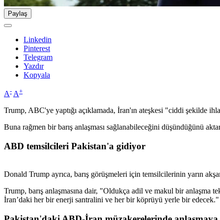
Paylaş
Linkedin
Pinterest
Telegram
Yazdır
Kopyala
-
+
A
A
Trump, ABC'ye yaptığı açıklamada, İran'ın ateşkesi "ciddi şekilde ihlal e
Buna rağmen bir barış anlaşması sağlanabileceğini düşündüğünü akta
ABD temsilcileri Pakistan'a gidiyor
Donald Trump ayrıca, barış görüşmeleri için temsilcilerinin yarın akşam
Trump, barış anlaşmasına dair, "Oldukça adil ve makul bir anlaşma te
İran’daki her bir enerji santralini ve her bir köprüyü yerle bir edecek."
Pakistan'daki ABD-İran müzakerelerinde anlaşmaya 