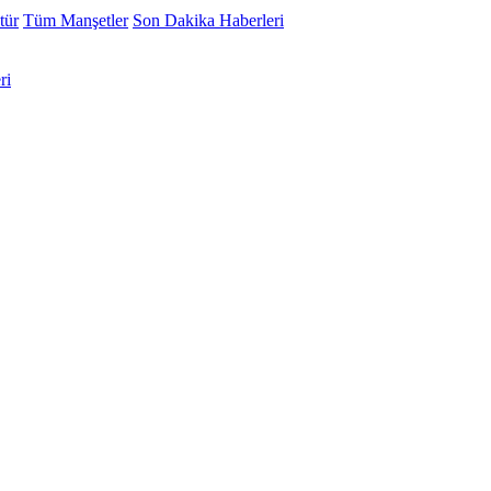
tür
Tüm Manşetler
Son Dakika Haberleri
ri