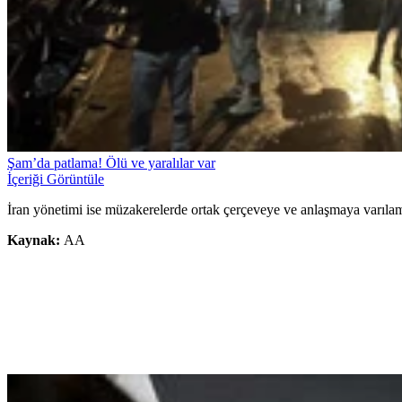
Şam’da patlama! Ölü ve yaralılar var
İçeriği Görüntüle
İran yönetimi ise müzakerelerde ortak çerçeveye ve anlaşmaya varıla
Kaynak:
AA