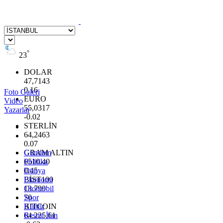
°
23
DOLAR
47,7143
0.16
Foto Galeri
EURO
Video
55,0317
Yazarlar
-0.02
STERLİN
64,2463
0.07
GRAM ALTIN
Gündem
6510.40
Politika
0.45
Dünya
BİST100
Ekonomi
13.799
Otomobil
70
Spor
BITCOIN
Kültür
64.225,61
Resmi İlan