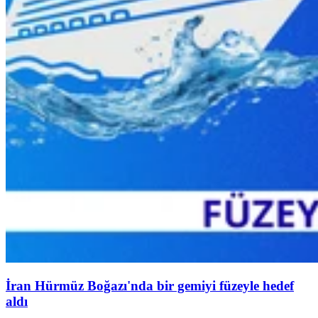
İran Hürmüz Boğazı'nda bir gemiyi füzeyle hedef
aldı