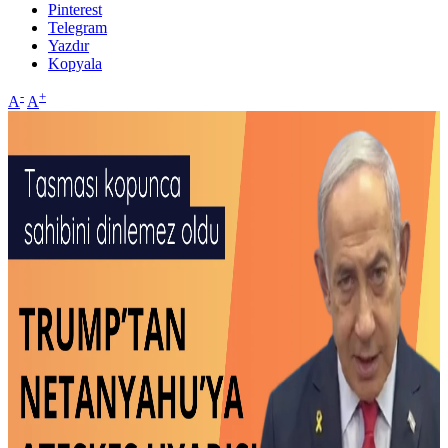
Pinterest
Telegram
Yazdır
Kopyala
-
+
A
A