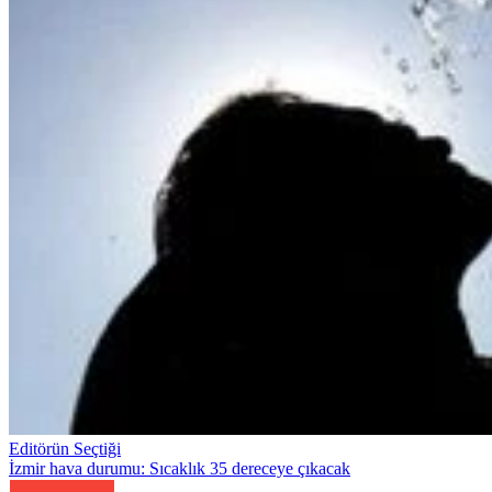
Editörün Seçtiği
İzmir hava durumu: Sıcaklık 35 dereceye çıkacak