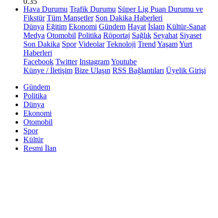
0.35
Hava Durumu
Trafik Durumu
Süper Lig Puan Durumu ve
Fikstür
Tüm Manşetler
Son Dakika Haberleri
Dünya
Eğitim
Ekonomi
Gündem
Hayat
İslam
Kültür-Sanat
Medya
Otomobil
Politika
Röportaj
Sağlık
Seyahat
Siyaset
Son Dakika
Spor
Videolar
Teknoloji
Trend
Yaşam
Yurt
Haberleri
Facebook
Twitter
Instagram
Youtube
Künye / İletişim
Bize Ulaşın
RSS Bağlantıları
Üyelik Girişi
Gündem
Politika
Dünya
Ekonomi
Otomobil
Spor
Kültür
Resmi İlan