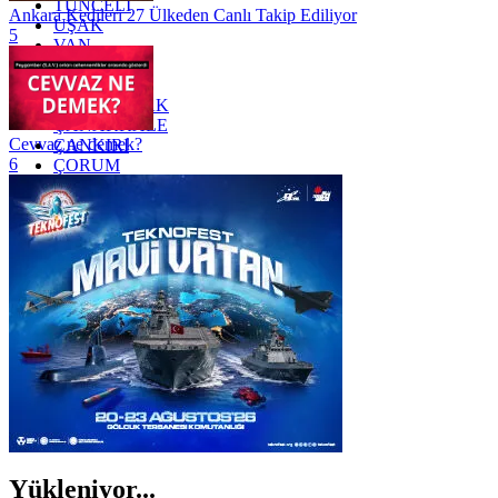
TUNCELİ
Ankara Kedileri 27 Ülkeden Canlı Takip Ediliyor
UŞAK
5
VAN
YALOVA
YOZGAT
ZONGULDAK
ÇANAKKALE
Cevvaz ne demek?
ÇANKIRI
6
ÇORUM
İSTANBUL
İZMİR
ŞANLIURFA
ŞIRNAK
Yükleniyor...