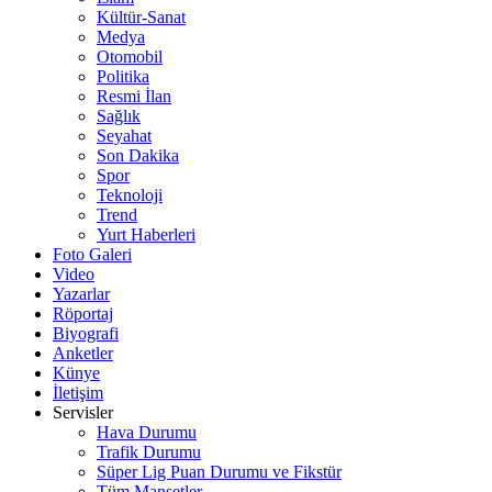
Kültür-Sanat
Medya
Otomobil
Politika
Resmi İlan
Sağlık
Seyahat
Son Dakika
Spor
Teknoloji
Trend
Yurt Haberleri
Foto Galeri
Video
Yazarlar
Röportaj
Biyografi
Anketler
Künye
İletişim
Servisler
Hava Durumu
Trafik Durumu
Süper Lig Puan Durumu ve Fikstür
Tüm Manşetler