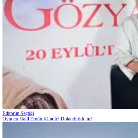
Editörün Seçtiği
Oyuncu Halil Ergün Kimdir? Dolandırıldı mı?