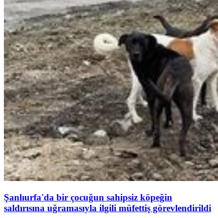
Şanlıurfa'da bir çocuğun sahipsiz köpeğin
saldırısına uğramasıyla ilgili müfettiş görevlendirildi