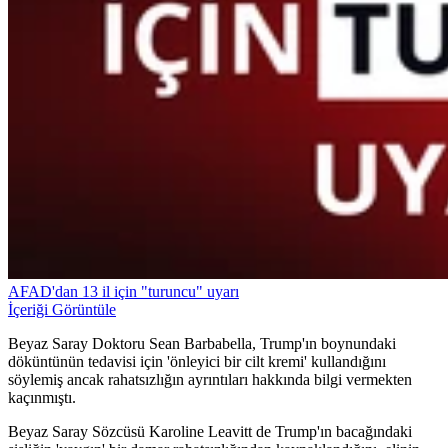
AFAD'dan 13 il için "turuncu" uyarı
İçeriği Görüntüle
Beyaz Saray Doktoru Sean Barbabella, Trump'ın boynundaki
döküntünün tedavisi için 'önleyici bir cilt kremi' ​​kullandığını
söylemiş ancak rahatsızlığın ayrıntıları hakkında bilgi vermekten
kaçınmıştı.
Beyaz Saray Sözcüsü Karoline Leavitt de Trump'ın bacağındaki