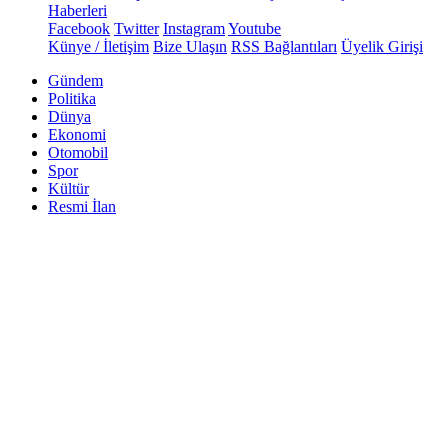
Haberleri
Facebook
Twitter
Instagram
Youtube
Künye / İletişim
Bize Ulaşın
RSS Bağlantıları
Üyelik Girişi
Gündem
Politika
Dünya
Ekonomi
Otomobil
Spor
Kültür
Resmi İlan