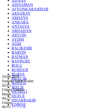
ADANA
ADIYAMAN
AFYONKARAHİSAR
AKSARAY
AMASYA
ANKARA
ANTALYA
ARDAHAN
ARTVİN
AYDIN
AĞRI
BALIKESİR
BARTIN
BATMAN
BAYBURT
BOLU
BURDUR
BURSA
10.08.2026
BİLECİK
Sonraki Vakte Kalan
BİNGÖL
42:03
BİTLİS
Güneş Namazı
DENİZLİ
İmsak
DÜZCE
04:22
DİYARBAKIR
Güneş
EDİRNE
06:02