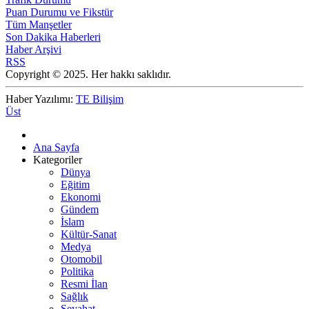
Puan Durumu ve Fikstür
Tüm Manşetler
Son Dakika Haberleri
Haber Arşivi
RSS
Copyright © 2025. Her hakkı saklıdır.
Haber Yazılımı:
TE Bilişim
Üst
Ana Sayfa
Kategoriler
Dünya
Eğitim
Ekonomi
Gündem
İslam
Kültür-Sanat
Medya
Otomobil
Politika
Resmi İlan
Sağlık
Seyahat