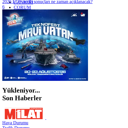
2026 LGS tercih sonuçları ne zaman açıklanacak?
ÇANKIRI
6
ÇORUM
İSTANBUL
İZMİR
ŞANLIURFA
ŞIRNAK
Yükleniyor...
Son Haberler
Hava Durumu
Trafik Durumu