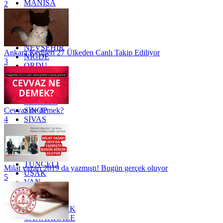
MANİSA
2
MARDİN
MERSİN
MUĞLA
MUŞ
NEVŞEHİR
Ankara Kedileri 27 Ülkeden Canlı Takip Ediliyor
NİĞDE
3
ORDU
OSMANİYE
RİZE
SAKARYA
SAMSUN
SİNOP
Cevvaz ne demek?
SİVAS
4
SİİRT
TEKİRDAĞ
TOKAT
TRABZON
TUNCELİ
Milat yazarı 2019 da yazmıştı! Bugün gerçek oluyor
UŞAK
5
VAN
YALOVA
YOZGAT
ZONGULDAK
ÇANAKKALE