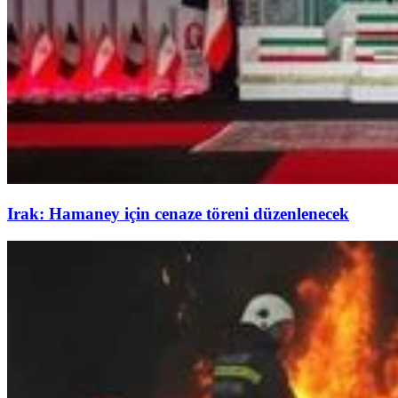
Irak: Hamaney için cenaze töreni düzenlenecek