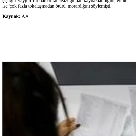
şişliğin 'yaygın' bir damar rahatsızlığından kaynaklandığını, elinin
ise 'çok fazla tokalaşmadan ötürü' morardığını söylemişti.
Kaynak:
AA