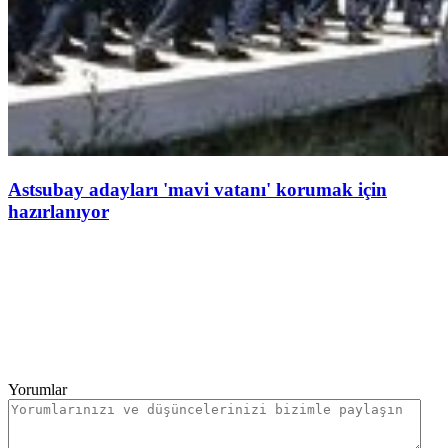
Astsubay adayları 'mavi vatanı' korumak için
hazırlanıyor
Yorumlar