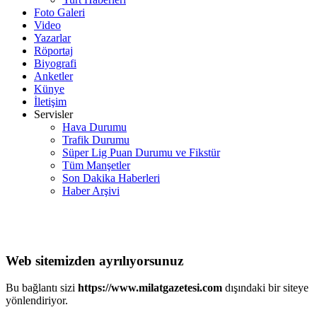
Foto Galeri
Video
Yazarlar
Röportaj
Biyografi
Anketler
Künye
İletişim
Servisler
Hava Durumu
Trafik Durumu
Süper Lig Puan Durumu ve Fikstür
Tüm Manşetler
Son Dakika Haberleri
Haber Arşivi
Web sitemizden ayrılıyorsunuz
Bu bağlantı sizi
https://www.milatgazetesi.com
dışındaki bir siteye
yönlendiriyor.