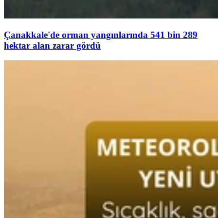
Çanakkale'de orman yangınlarında 541 bin 289
hektar alan zarar gördü