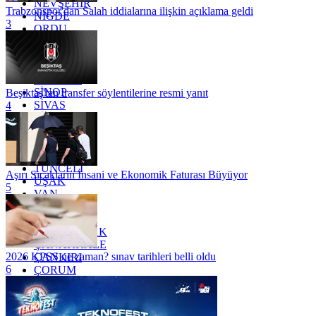
NEVŞEHİR
Trabzonspor'dan Salah iddialarına ilişkin açıklama geldi
NİĞDE
3
ORDU
OSMANİYE
RİZE
SAKARYA
SAMSUN
SİNOP
Beşiktaş'tan transfer söylentilerine resmi yanıt
SİVAS
4
SİİRT
TEKİRDAĞ
TOKAT
TRABZON
TUNCELİ
Aşırı Sıcakların İnsani ve Ekonomik Faturası Büyüyor
UŞAK
5
VAN
YALOVA
YOZGAT
ZONGULDAK
ÇANAKKALE
2026 KPSS ne zaman? sınav tarihleri belli oldu
ÇANKIRI
6
ÇORUM
İSTANBUL
İZMİR
ŞANLIURFA