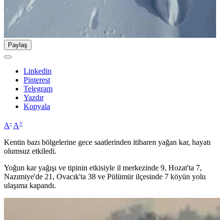
Paylaş
Linkedin
Pinterest
Telegram
Yazdır
Kopyala
-
+
A
A
Kentin bazı bölgelerine gece saatlerinden itibaren yağan kar, hayatı
olumsuz etkiledi.
Yoğun kar yağışı ve tipinin etkisiyle il merkezinde 9, Hozat'ta 7,
Nazımiye'de 21, Ovacık'ta 38 ve Pülümür ilçesinde 7 köyün yolu
ulaşıma kapandı.