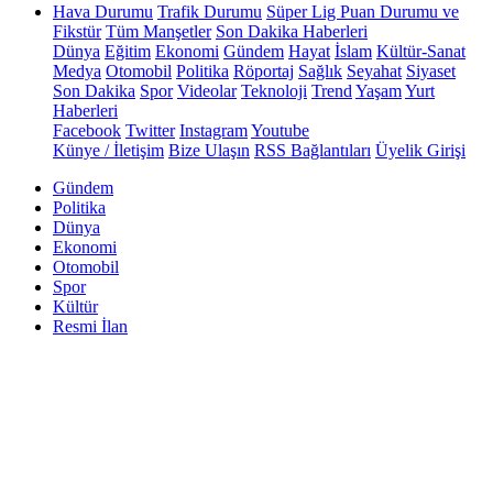
Hava Durumu
Trafik Durumu
Süper Lig Puan Durumu ve
Fikstür
Tüm Manşetler
Son Dakika Haberleri
Dünya
Eğitim
Ekonomi
Gündem
Hayat
İslam
Kültür-Sanat
Medya
Otomobil
Politika
Röportaj
Sağlık
Seyahat
Siyaset
Son Dakika
Spor
Videolar
Teknoloji
Trend
Yaşam
Yurt
Haberleri
Facebook
Twitter
Instagram
Youtube
Künye / İletişim
Bize Ulaşın
RSS Bağlantıları
Üyelik Girişi
Gündem
Politika
Dünya
Ekonomi
Otomobil
Spor
Kültür
Resmi İlan