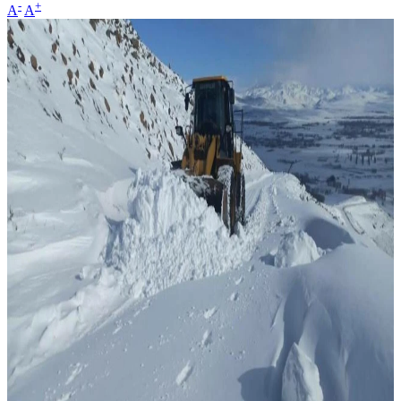
-
+
A
A