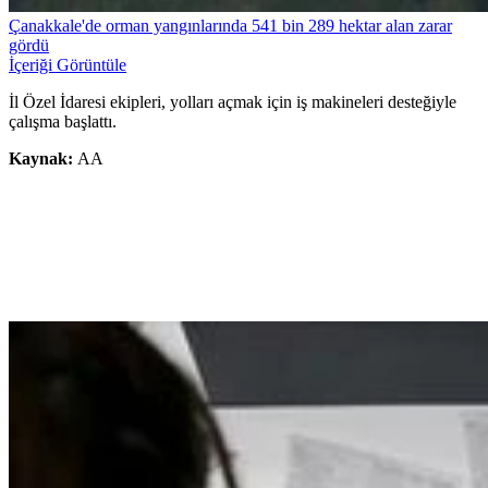
Çanakkale'de orman yangınlarında 541 bin 289 hektar alan zarar
gördü
İçeriği Görüntüle
İl Özel İdaresi ekipleri, yolları açmak için iş makineleri desteğiyle
çalışma başlattı.
Kaynak:
AA