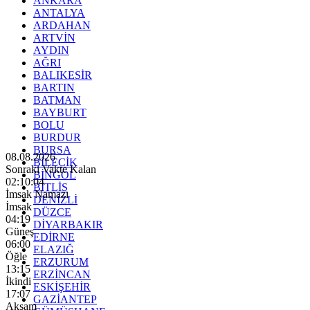
ANKARA
ANTALYA
ARDAHAN
ARTVİN
AYDIN
AĞRI
BALIKESİR
BARTIN
BATMAN
BAYBURT
BOLU
BURDUR
BURSA
08.08.2026
BİLECİK
Sonraki Vakte Kalan
BİNGÖL
02:10:02
BİTLİS
İmsak Namazı
DENİZLİ
İmsak
DÜZCE
04:19
DİYARBAKIR
Güneş
EDİRNE
06:00
ELAZIĞ
Öğle
ERZURUM
13:15
ERZİNCAN
İkindi
ESKİŞEHİR
17:07
GAZİANTEP
Akşam