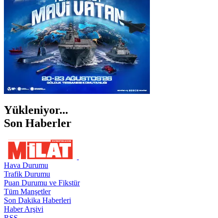
ŞIRNAK
Yükleniyor...
Son Haberler
Hava Durumu
Trafik Durumu
Puan Durumu ve Fikstür
Tüm Manşetler
Son Dakika Haberleri
Haber Arşivi
RSS