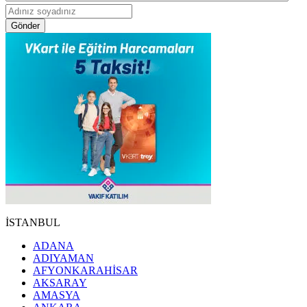
Gönder
İSTANBUL
ADANA
ADIYAMAN
AFYONKARAHİSAR
AKSARAY
AMASYA