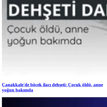
Çanakkale'de böcek ilacı dehşeti: Çocuk öldü, anne
yoğun bakımda