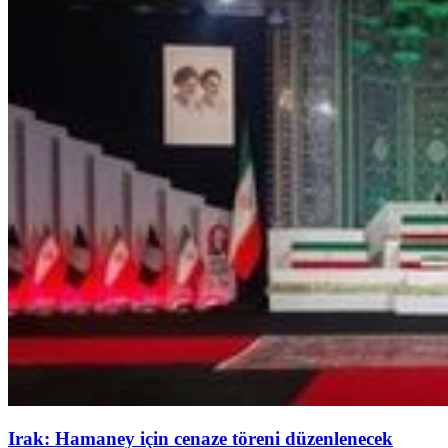
Irak: Hamaney için cenaze töreni düzenlenecek