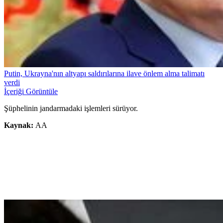
Putin, Ukrayna'nın altyapı saldırılarına ilave önlem alma talimatı
verdi
İçeriği Görüntüle
Şüphelinin jandarmadaki işlemleri sürüyor.
Kaynak:
AA