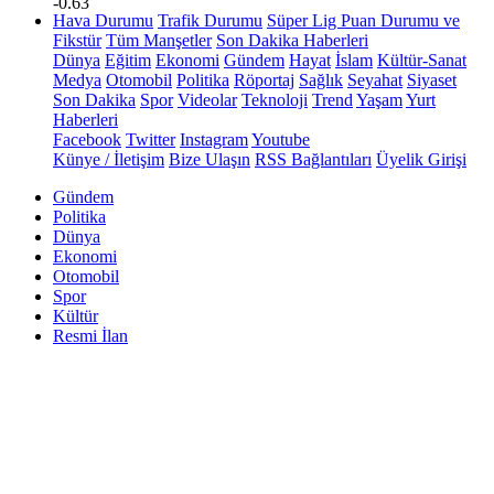
-0.63
Hava Durumu
Trafik Durumu
Süper Lig Puan Durumu ve
Fikstür
Tüm Manşetler
Son Dakika Haberleri
Dünya
Eğitim
Ekonomi
Gündem
Hayat
İslam
Kültür-Sanat
Medya
Otomobil
Politika
Röportaj
Sağlık
Seyahat
Siyaset
Son Dakika
Spor
Videolar
Teknoloji
Trend
Yaşam
Yurt
Haberleri
Facebook
Twitter
Instagram
Youtube
Künye / İletişim
Bize Ulaşın
RSS Bağlantıları
Üyelik Girişi
Gündem
Politika
Dünya
Ekonomi
Otomobil
Spor
Kültür
Resmi İlan