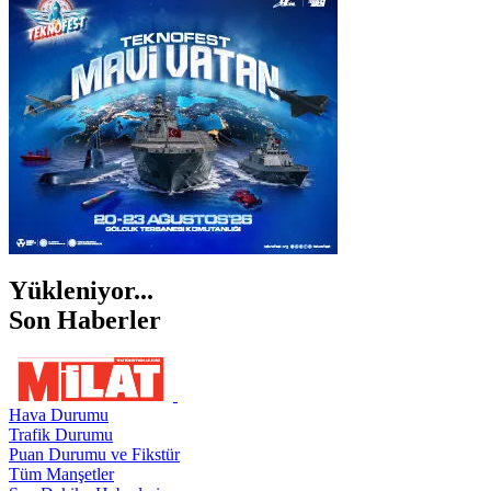
İZMİR
ŞANLIURFA
ŞIRNAK
Yükleniyor...
Son Haberler
Hava Durumu
Trafik Durumu
Puan Durumu ve Fikstür
Tüm Manşetler