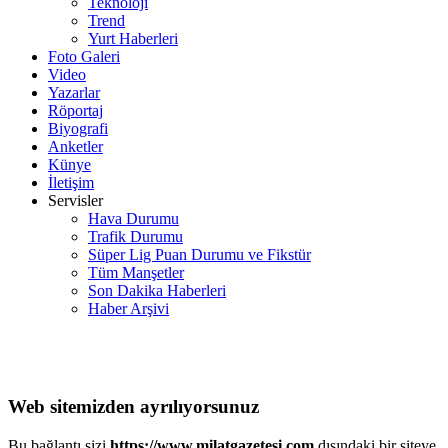
Teknoloji
Trend
Yurt Haberleri
Foto Galeri
Video
Yazarlar
Röportaj
Biyografi
Anketler
Künye
İletişim
Servisler
Hava Durumu
Trafik Durumu
Süper Lig Puan Durumu ve Fikstür
Tüm Manşetler
Son Dakika Haberleri
Haber Arşivi
Web sitemizden ayrılıyorsunuz
Bu bağlantı sizi
https://www.milatgazetesi.com
dışındaki bir siteye