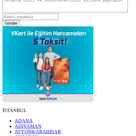
Gönder
İSTANBUL
ADANA
ADIYAMAN
AFYONKARAHİSAR