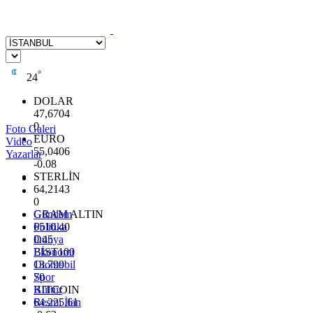
°
24
DOLAR
47,6704
0
Foto Galeri
EURO
Video
55,0406
Yazarlar
-0.08
STERLİN
64,2143
0
GRAM ALTIN
Gündem
6510.40
Politika
0.45
Dünya
BİST100
Ekonomi
13.799
Otomobil
70
Spor
BITCOIN
Kültür
64.225,61
Resmi İlan