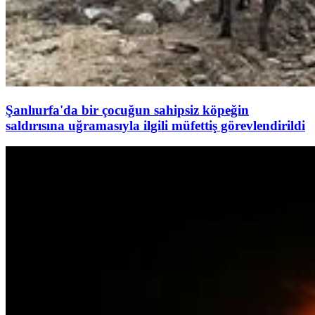
Şanlıurfa'da bir çocuğun sahipsiz köpeğin
saldırısına uğramasıyla ilgili müfettiş görevlendirildi