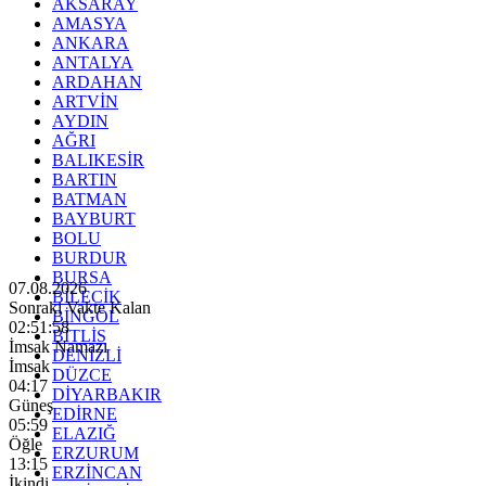
AKSARAY
AMASYA
ANKARA
ANTALYA
ARDAHAN
ARTVİN
AYDIN
AĞRI
BALIKESİR
BARTIN
BATMAN
BAYBURT
BOLU
BURDUR
BURSA
07.08.2026
BİLECİK
Sonraki Vakte Kalan
BİNGÖL
02:51:56
BİTLİS
İmsak Namazı
DENİZLİ
İmsak
DÜZCE
04:17
DİYARBAKIR
Güneş
EDİRNE
05:59
ELAZIĞ
Öğle
ERZURUM
13:15
ERZİNCAN
İkindi