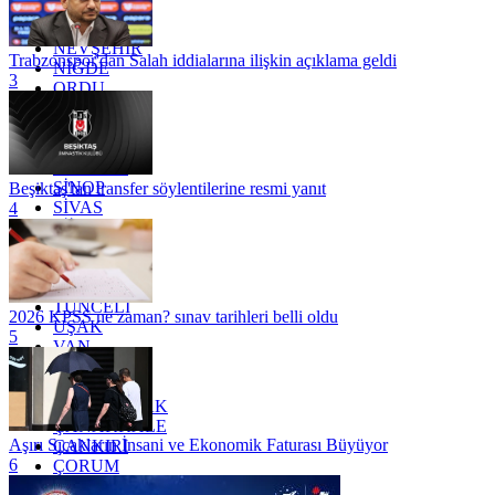
MUĞLA
MUŞ
NEVŞEHİR
Trabzonspor'dan Salah iddialarına ilişkin açıklama geldi
NİĞDE
3
ORDU
OSMANİYE
RİZE
SAKARYA
SAMSUN
SİNOP
Beşiktaş'tan transfer söylentilerine resmi yanıt
SİVAS
4
SİİRT
TEKİRDAĞ
TOKAT
TRABZON
TUNCELİ
2026 KPSS ne zaman? sınav tarihleri belli oldu
UŞAK
5
VAN
YALOVA
YOZGAT
ZONGULDAK
ÇANAKKALE
Aşırı Sıcakların İnsani ve Ekonomik Faturası Büyüyor
ÇANKIRI
6
ÇORUM
İSTANBUL