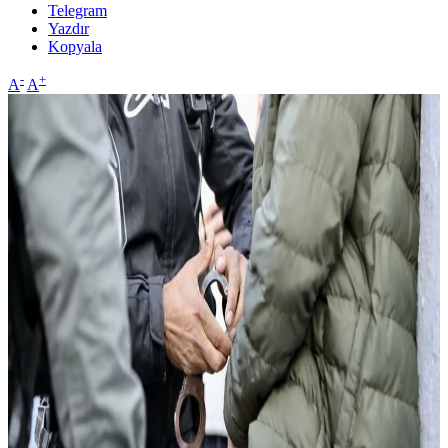
Telegram
Yazdır
Kopyala
-
+
A
A