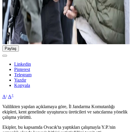
Paylaş
Linkedin
Pinterest
Telegram
Yazdır
Kopyala
-
+
A
A
Valilikten yapılan açıklamaya göre, İl Jandarma Komutanlığı
ekipleri, kent genelinde uyuşturucu üreticileri ve satıcılarına yönelik
çalışma yürüttü.
Ekipler, bu kapsamda Ovacık'ta yaptıkları çalışmayla Y.P.'nin