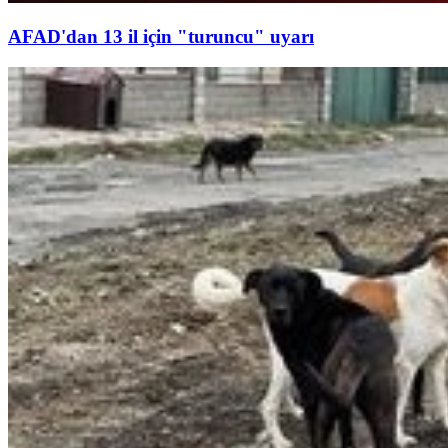
AFAD'dan 13 il için "turuncu" uyarı