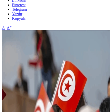
Linkedin
Pinterest
Telegram
Yazdır
Kopyala
-
+
A
A