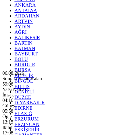
ANKARA
ANTALYA
ARDAHAN
ARTVİN
AYDIN
AĞRI
BALIKESİR
BARTIN
BATMAN
BAYBURT
BOLU
BURDUR
BURSA
06.08.2026
BİLECİK
Sonraki Vakte Kalan
BİNGÖL
59:04
BİTLİS
Yatsı Namazı
DENİZLİ
İmsak
DÜZCE
04:16
DİYARBAKIR
Güneş
EDİRNE
05:58
ELAZIĞ
Öğle
ERZURUM
13:15
ERZİNCAN
İkindi
ESKİŞEHİR
17:08