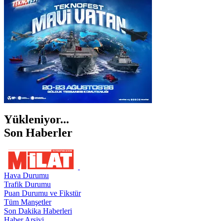
ŞANLIURFA
ŞIRNAK
Yükleniyor...
Son Haberler
Hava Durumu
Trafik Durumu
Puan Durumu ve Fikstür
Tüm Manşetler
Son Dakika Haberleri
Haber Arşivi