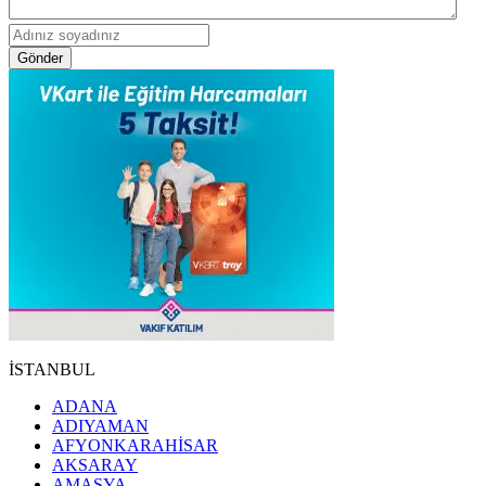
Gönder
İSTANBUL
ADANA
ADIYAMAN
AFYONKARAHİSAR
AKSARAY
AMASYA