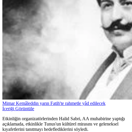
Mimar Kemâleddin yarın Fatih'te rahmetle yâd edilecek
İçeriği Görüntüle
Etkinliğin organizatörlerinden Halid Sabri, AA muhabirine yaptığı
açıklamada, etkinlikle Tunus'un kültürel mirasını ve geleneksel
kıyafetlerini tanıtmayı hedeflediklerini söyledi.