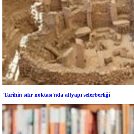
'Tarihin sıfır noktası'nda altyapı seferberliği