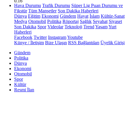
0.16
Hava Durumu
Trafik Durumu
Süper Lig Puan Durumu ve
Fikstür
Tüm Manşetler
Son Dakika Haberleri
Dünya
Eğitim
Ekonomi
Gündem
Hayat
İslam
Kültür-Sanat
Medya
Otomobil
Politika
Röportaj
Sağlık
Seyahat
Siyaset
Son Dakika
Spor
Videolar
Teknoloji
Trend
Yaşam
Yurt
Haberleri
Facebook
Twitter
Instagram
Youtube
Künye / İletişim
Bize Ulaşın
RSS Bağlantıları
Üyelik Girişi
Gündem
Politika
Dünya
Ekonomi
Otomobil
Spor
Kültür
Resmi İlan