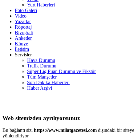
Yurt Haberleri
Foto Galeri
Video
Yazarlar
Röportaj
Biyografi
Anketler
Künye
İletişim
Servisler
Hava Durumu
Trafik Durumu
Süper Lig Puan Durumu ve Fikstür
Tüm Manşetler
Son Dakika Haberleri
Haber Arşivi
Web sitemizden ayrılıyorsunuz
Bu bağlantı sizi
https://www.milatgazetesi.com
dışındaki bir siteye
yönlendiriyor.