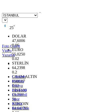
°
25
DOLAR
47,6006
0.06
Foto Galeri
EURO
Video
55,0250
Yazarlar
0.02
STERLİN
64,2398
0.2
GRAM ALTIN
Gündem
6500.87
Politika
0.12
Dünya
BİST100
Ekonomi
13.799
Otomobil
70
Spor
BITCOIN
Kültür
64.643,95
Resmi İlan