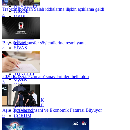
MUŞ
NEVŞEHİR
Trabzonspor'dan Salah iddialarına ilişkin açıklama geldi
NİĞDE
3
ORDU
OSMANİYE
RİZE
SAKARYA
SAMSUN
SİNOP
Beşiktaş'tan transfer söylentilerine resmi yanıt
SİVAS
4
SİİRT
TEKİRDAĞ
TOKAT
TRABZON
TUNCELİ
2026 KPSS ne zaman? sınav tarihleri belli oldu
UŞAK
5
VAN
YALOVA
YOZGAT
ZONGULDAK
ÇANAKKALE
Aşırı Sıcakların İnsani ve Ekonomik Faturası Büyüyor
ÇANKIRI
6
ÇORUM
İSTANBUL
İZMİR