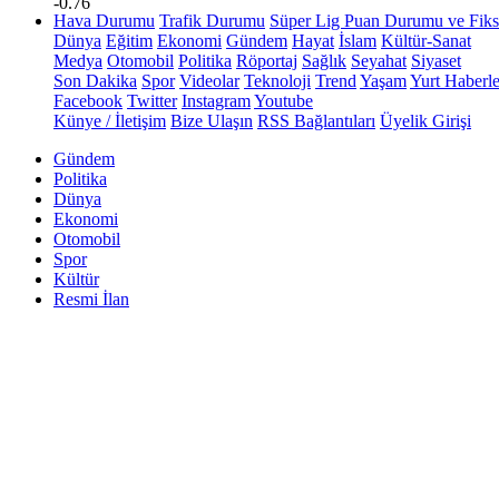
-0.76
Hava Durumu
Trafik Durumu
Süper Lig Puan Durumu ve Fiks
Dünya
Eğitim
Ekonomi
Gündem
Hayat
İslam
Kültür-Sanat
Medya
Otomobil
Politika
Röportaj
Sağlık
Seyahat
Siyaset
Son Dakika
Spor
Videolar
Teknoloji
Trend
Yaşam
Yurt Haberle
Facebook
Twitter
Instagram
Youtube
Künye / İletişim
Bize Ulaşın
RSS Bağlantıları
Üyelik Girişi
Gündem
Politika
Dünya
Ekonomi
Otomobil
Spor
Kültür
Resmi İlan