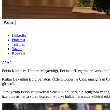
Paylaş
Linkedin
Pinterest
Telegram
Yazdır
Kopyala
-
+
A
A
Pekin Kültür ve Tanıtım Müşavirliği, Pekin'de 'Uygarlıklar Arasında: T
Kültür Bakanlığı Ebru Sanatçısı Özlem Çopur ile Çinli sanatçı Yan Cieh
gösterdi.
Türkiye'nin Pekin Büyükelçisi Selçuk Ünal, serginin açılışında yaptığ
üzerinde asırlarca süren ticaretin iki ülke halkları arasında kültürel etk