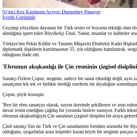
91'inci Kez Kapılarını Açıyor: Dursunbey Panayırı
İçeriği Görüntüle
Geçmişi yüzyıllara dayanan bir Türk resim ve boyama tekniği olan e
alındığına işaret eden Büyükelçi Ünal, 'Sanat, insanlar ve kültürler ara
Türkiye'nin Pekin Kültür ve Tanıtım Müşaviri Ebubekir Kadri Bişkinl
diplomatik ilişkilerin kurulmasının 55. yılı olduğunu hatırlatarak, serg
olduğunu ifade etti.
'Ebrunun akışkanlığı ile Çin resminin çizgisel disiplini
Sanatçı Özlem Çopur, serginin, sadece bir sanat etkinliği değil, aynı
sanatçının tek tek ve birlikte ürettiği eserlerin bir diyaloğun somutlaş
Çopur, şöyle konuştu:
'Ben bir ebru sanatçısı olarak, suyun üzerinde şekillenen ve anın ruhun
duvar resmi estetiğini çağdaş bir yorumla bizlere sunuyor. Farklı teknik
ebrunun akışkanlığıyla Çin sanatının çizgisel disiplini bir araya gelerek
Çinli sanatçı Yan da Türk ve Çin sanatlarının formları arasında bir diya
olduğunu, uygarlıklar arası köprüler kuran böyle bir serginin parçası