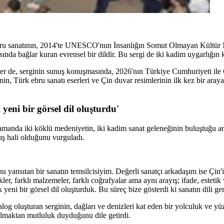
bru sanatının, 2014'te UNESCO'nun İnsanlığın Somut Olmayan Kültür Mi
sında bağlar kuran evrensel bir dildir. Bu sergi de iki kadim uygarlığın kü
er de, serginin sunuş konuşmasında, 2026'nın Türkiye Cumhuriyeti ile
inin, Türk ebru sanatı eserleri ve Çin duvar resimlerinin ilk kez bir ara
 yeni bir görsel dil oluşturdu'
 zamanda iki köklü medeniyetin, iki kadim sanat geleneğinin buluştuğu a
mış hali olduğunu vurguladı.
u yansıtan bir sanatın temsilcisiyim. Değerli sanatçı arkadaşım ise Çin'
ler, farklı malzemeler, farklı coğrafyalar ama aynı arayış; ifade, esteti
 yeni bir görsel dil oluşturduk. Bu süreç bize gösterdi ki sanatın dili ge
log oluşturan serginin, dağları ve denizleri kat eden bir yolculuk ve yüz
 olmaktan mutluluk duyduğunu dile getirdi.