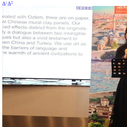
-
+
A
A