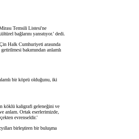
rası Temsili Listesi'ne
ltürel bağlarını yansıtıyor.' dedi.
 Çin Halk Cumhuriyeti arasında
ya getirilmesi bakımından anlamlı
nlamlı bir köprü olduğunu, iki
in köklü kaligrafi geleneğini ve
k ve anlam. Ortak eserlerimizde,
rçekten evrenseldir.'
yılları birleştiren bir buluşma