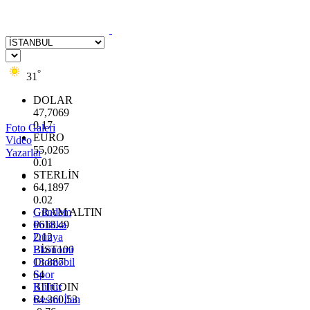
°
31
DOLAR
47,7069
0.17
Foto Galeri
EURO
Video
55,0265
Yazarlar
0.01
STERLİN
64,1897
0.02
GRAM ALTIN
Gündem
6618.49
Politika
2.12
Dünya
BİST100
Ekonomi
13.887
Otomobil
64
Spor
BITCOIN
Kültür
64.360,53
Resmi İlan