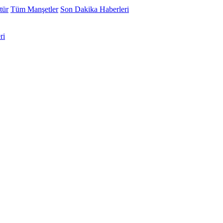
tür
Tüm Manşetler
Son Dakika Haberleri
ri