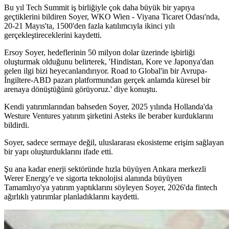
Bu yıl Tech Summit iş birliğiyle çok daha büyük bir yapıya
geçtiklerini bildiren Soyer, WKO Wien - Viyana Ticaret Odası'nda,
20-21 Mayıs'ta, 1500'den fazla katılımcıyla ikinci yılı
gerçekleştireceklerini kaydetti.
Ersoy Soyer, hedeflerinin 50 milyon dolar üzerinde işbirliği
oluşturmak olduğunu belirterek, 'Hindistan, Kore ve Japonya'dan
gelen ilgi bizi heyecanlandırıyor. Road to Global'in bir Avrupa-
İngiltere-ABD pazarı platformundan gerçek anlamda küresel bir
arenaya dönüştüğünü görüyoruz.' diye konuştu.
Kendi yatırımlarından bahseden Soyer, 2025 yılında Hollanda'da
Westure Ventures yatırım şirketini Asteks ile beraber kurduklarını
bildirdi.
Soyer, sadece sermaye değil, uluslararası ekosisteme erişim sağlayan
bir yapı oluşturduklarını ifade etti.
Şu ana kadar enerji sektöründe hızla büyüyen Ankara merkezli
Werer Energy'e ve sigorta teknolojisi alanında büyüyen
Tamamlıyo'ya yatırım yaptıklarını söyleyen Soyer, 2026'da fintech
ağırlıklı yatırımlar planladıklarını kaydetti.