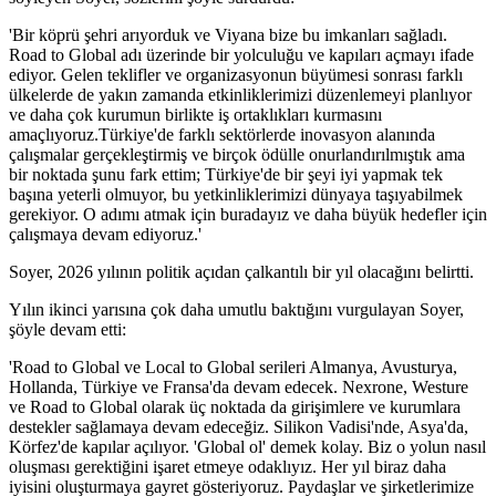
'Bir köprü şehri arıyorduk ve Viyana bize bu imkanları sağladı.
Road to Global adı üzerinde bir yolculuğu ve kapıları açmayı ifade
ediyor. Gelen teklifler ve organizasyonun büyümesi sonrası farklı
ülkelerde de yakın zamanda etkinliklerimizi düzenlemeyi planlıyor
ve daha çok kurumun birlikte iş ortaklıkları kurmasını
amaçlıyoruz.Türkiye'de farklı sektörlerde inovasyon alanında
çalışmalar gerçekleştirmiş ve birçok ödülle onurlandırılmıştık ama
bir noktada şunu fark ettim; Türkiye'de bir şeyi iyi yapmak tek
başına yeterli olmuyor, bu yetkinliklerimizi dünyaya taşıyabilmek
gerekiyor. O adımı atmak için buradayız ve daha büyük hedefler için
çalışmaya devam ediyoruz.'
Soyer, 2026 yılının politik açıdan çalkantılı bir yıl olacağını belirtti.
Yılın ikinci yarısına çok daha umutlu baktığını vurgulayan Soyer,
şöyle devam etti:
'Road to Global ve Local to Global serileri Almanya, Avusturya,
Hollanda, Türkiye ve Fransa'da devam edecek. Nexrone, Westure
ve Road to Global olarak üç noktada da girişimlere ve kurumlara
destekler sağlamaya devam edeceğiz. Silikon Vadisi'nde, Asya'da,
Körfez'de kapılar açılıyor. 'Global ol' demek kolay. Biz o yolun nasıl
oluşması gerektiğini işaret etmeye odaklıyız. Her yıl biraz daha
iyisini oluşturmaya gayret gösteriyoruz. Paydaşlar ve şirketlerimize