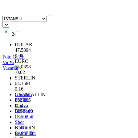
°
24
DOLAR
47,5894
0.08
Foto Galeri
EURO
Video
55,0398
Yazarlar
-0.02
STERLİN
64,1581
0.16
GRAM ALTIN
Gündem
6527.85
Politika
0.54
Dünya
BİST100
Ekonomi
13.703
Otomobil
11
Spor
BITCOIN
Kültür
64.927,78
Resmi İlan