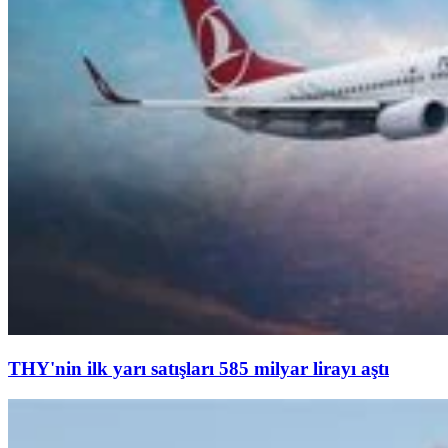
THY'nin ilk yarı satışları 585 milyar lirayı aştı