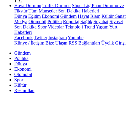
1.32
Hava Durumu
Trafik Durumu
Süper Lig Puan Durumu ve
Fikstür
Tüm Manşetler
Son Dakika Haberleri
Dünya
Eğitim
Ekonomi
Gündem
Hayat
İslam
Kültür-Sanat
Medya
Otomobil
Politika
Röportaj
Sağlık
Seyahat
Siyaset
Son Dakika
Spor
Videolar
Teknoloji
Trend
Yaşam
Yurt
Haberleri
Facebook
Twitter
Instagram
Youtube
Künye / İletişim
Bize Ulaşın
RSS Bağlantıları
Üyelik Girişi
Gündem
Politika
Dünya
Ekonomi
Otomobil
Spor
Kültür
Resmi İlan