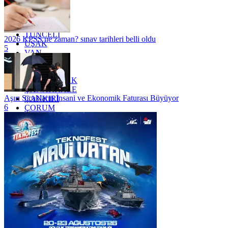
TEKİRDAĞ
TOKAT
TRABZON
TUNCELİ
2026 KPSS ne zaman? sınav tarihleri belli oldu
UŞAK
5
VAN
YALOVA
YOZGAT
ZONGULDAK
ÇANAKKALE
Aşırı Sıcakların İnsani ve Ekonomik Faturası Büyüyor
ÇANKIRI
6
ÇORUM
İSTANBUL
İZMİR
ŞANLIURFA
ŞIRNAK