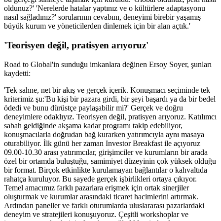
oldunuz?' 'Nerelerde hatalar yaptınız ve o kültürlere adaptasyonu
nasıl sağladınız?' sorularının cevabını, deneyimi birebir yaşamış
büyük kurum ve yöneticilerden dinlemek için bir alan açtık.'
'Teorisyen değil, pratisyen arıyoruz'
Road to Global'in sunduğu imkanlara değinen Ersoy Soyer, şunları
kaydetti:
'Tek sahne, net bir akış ve gerçek içerik. Konuşmacı seçiminde tek
kriterimiz şu:'Bu kişi bir pazara girdi, bir şeyi başardı ya da bir bedel
ödedi ve bunu dürüstçe paylaşabilir mi?' Gerçek ve doğru
deneyimlere odaklıyız. Teorisyen değil, pratisyen arıyoruz. Katılımcı
sabah geldiğinde akşama kadar programı takip edebiliyor,
konuşmacılarla doğrudan bağ kurarken yatırımcıyla aynı masaya
oturabiliyor. İlk günü her zaman Investor Breakfast ile açıyoruz
09.00-10.30 arası yatırımcılar, girişimciler ve kurumların bir arada
özel bir ortamda buluştuğu, samimiyet düzeyinin çok yüksek olduğu
bir format. Birçok etkinlikte kurulamayan bağlantılar o kahvaltıda
rahatça kuruluyor. Bu sayede gerçek işbirlikleri ortaya çıkıyor.
Temel amacımız farklı pazarlara erişmek için ortak sinerjiler
oluşturmak ve kurumlar arasındaki ticaret hacimlerini artırmak.
Ardından paneller ve farklı oturumlarda uluslararası pazarlardaki
deneyim ve stratejileri konuşuyoruz. Çeşitli workshoplar ve