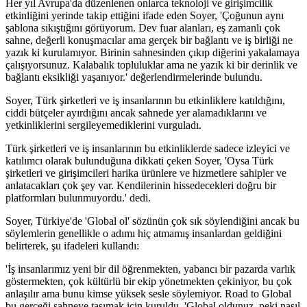
Her yıl Avrupa'da düzenlenen onlarca teknoloji ve girişimcilik
etkinliğini yerinde takip ettiğini ifade eden Soyer, 'Çoğunun aynı
şablona sıkıştığını görüyorum. Dev fuar alanları, eş zamanlı çok
sahne, değerli konuşmacılar ama gerçek bir bağlantı ve iş birliği ne
yazık ki kurulamıyor. Birinin sahnesinden çıkıp diğerini yakalamaya
çalışıyorsunuz. Kalabalık topluluklar ama ne yazık ki bir derinlik ve
bağlantı eksikliği yaşanıyor.' değerlendirmelerinde bulundu.
Soyer, Türk şirketleri ve iş insanlarının bu etkinliklere katıldığını,
ciddi bütçeler ayırdığını ancak sahnede yer alamadıklarını ve
yetkinliklerini sergileyemediklerini vurguladı.
Türk şirketleri ve iş insanlarının bu etkinliklerde sadece izleyici ve
katılımcı olarak bulunduğuna dikkati çeken Soyer, 'Oysa Türk
şirketleri ve girişimcileri harika ürünlere ve hizmetlere sahipler ve
anlatacakları çok şey var. Kendilerinin hissedecekleri doğru bir
platformları bulunmuyordu.' dedi.
Soyer, Türkiye'de 'Global ol' sözünün çok sık söylendiğini ancak bu
söylemlerin genellikle o adımı hiç atmamış insanlardan geldiğini
belirterek, şu ifadeleri kullandı:
'İş insanlarımız yeni bir dil öğrenmekten, yabancı bir pazarda varlık
göstermekten, çok kültürlü bir ekip yönetmekten çekiniyor, bu çok
anlaşılır ama bunu kimse yüksek sesle söylemiyor. Road to Global
bu gerçeği sahneye taşımak için kuruldu. 'Global oldunuz, peki nasıl