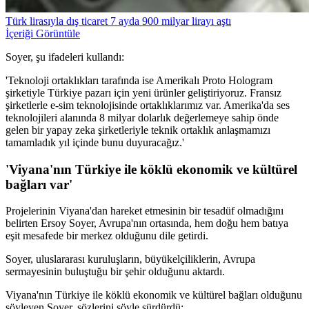
Türk lirasıyla dış ticaret 7 ayda 900 milyar lirayı aştı
İçeriği Görüntüle
Soyer, şu ifadeleri kullandı:
'Teknoloji ortaklıkları tarafında ise Amerikalı Proto Hologram
şirketiyle Türkiye pazarı için yeni ürünler geliştiriyoruz. Fransız
şirketlerle e-sim teknolojisinde ortaklıklarımız var. Amerika'da ses
teknolojileri alanında 8 milyar dolarlık değerlemeye sahip önde
gelen bir yapay zeka şirketleriyle teknik ortaklık anlaşmamızı
tamamladık yıl içinde bunu duyuracağız.'
'Viyana'nın Türkiye ile köklü ekonomik ve kültürel
bağları var'
Projelerinin Viyana'dan hareket etmesinin bir tesadüf olmadığını
belirten Ersoy Soyer, Avrupa'nın ortasında, hem doğu hem batıya
eşit mesafede bir merkez olduğunu dile getirdi.
Soyer, uluslararası kuruluşların, büyükelçiliklerin, Avrupa
sermayesinin buluştuğu bir şehir olduğunu aktardı.
Viyana'nın Türkiye ile köklü ekonomik ve kültürel bağları olduğunu
söyleyen Soyer, sözlerini şöyle sürdürdü: