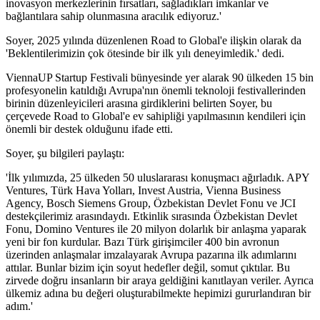
inovasyon merkezlerinin fırsatları, sağladıkları imkanlar ve
bağlantılara sahip olunmasına aracılık ediyoruz.'
Soyer, 2025 yılında düzenlenen Road to Global'e ilişkin olarak da
'Beklentilerimizin çok ötesinde bir ilk yılı deneyimledik.' dedi.
ViennaUP Startup Festivali bünyesinde yer alarak 90 ülkeden 15 bin
profesyonelin katıldığı Avrupa'nın önemli teknoloji festivallerinden
birinin düzenleyicileri arasına girdiklerini belirten Soyer, bu
çerçevede Road to Global'e ev sahipliği yapılmasının kendileri için
önemli bir destek olduğunu ifade etti.
Soyer, şu bilgileri paylaştı:
'İlk yılımızda, 25 ülkeden 50 uluslararası konuşmacı ağırladık. APY
Ventures, Türk Hava Yolları, Invest Austria, Vienna Business
Agency, Bosch Siemens Group, Özbekistan Devlet Fonu ve JCI
destekçilerimiz arasındaydı. Etkinlik sırasında Özbekistan Devlet
Fonu, Domino Ventures ile 20 milyon dolarlık bir anlaşma yaparak
yeni bir fon kurdular. Bazı Türk girişimciler 400 bin avronun
üzerinden anlaşmalar imzalayarak Avrupa pazarına ilk adımlarını
attılar. Bunlar bizim için soyut hedefler değil, somut çıktılar. Bu
zirvede doğru insanların bir araya geldiğini kanıtlayan veriler. Ayrıca
ülkemiz adına bu değeri oluşturabilmekte hepimizi gururlandıran bir
adım.'