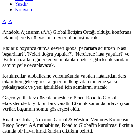
Yazdır
Kopyala
-
+
A
A
Anadolu Ajansının (AA) Global İletişim Ortağı olduğu konferans,
teknoloji ve iş dünyasının devlerini buluşturacak.
Etkinlik boyunca dünya devleri global pazarlara açılırken 'Nasıl
başardılar?', 'Neleri doğru yaptılar?', 'Nerelerde hata yaptılar?' ve
'Farklı pazarlara giderken yeni planları neler?' gibi kritik soruları
samimiyetle cevaplayacak.
Katılımcılar, globalleşme yolculuğunda yapılan hatalardan ders
çıkarırken geleceğin stratejilerini ilk ağızdan dinleme şansı
yakalayacak ve yeni işbirlikleri için adımlarını atacak.
Geçen yıl ilk kez düzenlenmesine rağmen Road to Global,
ekosistemde büyük bir fark yarattı. Etkinlik sonunda ortaya çıkan
veriler, başarının somut göstergesi oldu.
Road to Global, Nexrone Global & Westure Ventures Kurucusu
Ersoy Soyer, AA muhabirine, Road to Global'in kurulması fikrinin
aslında bir hayal kırıklığından çıktığını belirtti.