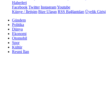
Haberleri
Facebook
Twitter
Instagram
Youtube
Künye / İletişim
Bize Ulaşın
RSS Bağlantıları
Üyelik Girişi
Gündem
Politika
Dünya
Ekonomi
Otomobil
Spor
Kültür
Resmi İlan