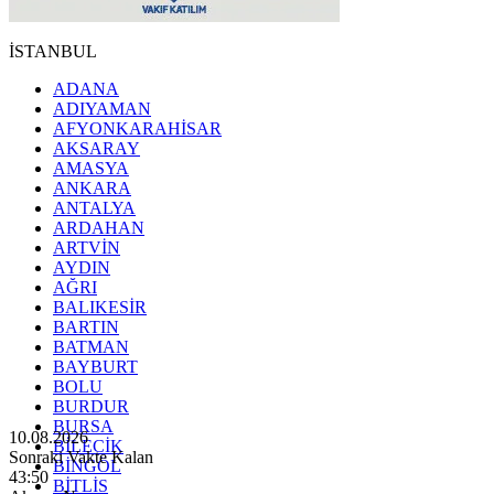
İSTANBUL
ADANA
ADIYAMAN
AFYONKARAHİSAR
AKSARAY
AMASYA
ANKARA
ANTALYA
ARDAHAN
ARTVİN
AYDIN
AĞRI
BALIKESİR
BARTIN
BATMAN
BAYBURT
BOLU
BURDUR
BURSA
10.08.2026
BİLECİK
Sonraki Vakte Kalan
BİNGÖL
43:48
BİTLİS