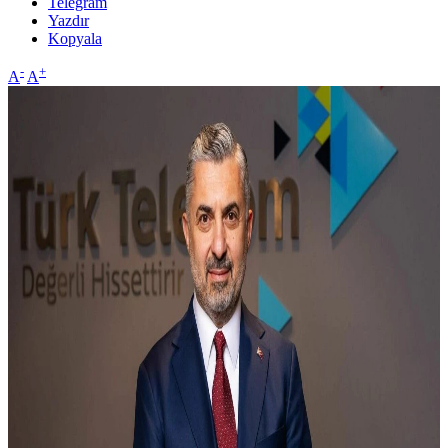
Telegram
Yazdır
Kopyala
-
+
A
A