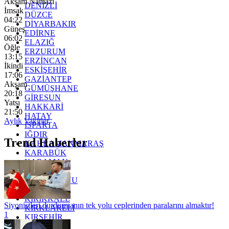
Akşam Namazı
DENİZLİ
İmsak
DÜZCE
04:22
DİYARBAKIR
Güneş
EDİRNE
06:02
ELAZIĞ
Öğle
ERZURUM
13:15
ERZİNCAN
İkindi
ESKİŞEHİR
17:06
GAZİANTEP
Akşam
GÜMÜŞHANE
20:18
GİRESUN
Yatsı
HAKKARİ
21:50
HATAY
Aylık Vakitler
ISPARTA
IĞDIR
Trend Haberler
KAHRAMANMARAŞ
KARABÜK
KARAMAN
KARS
KASTAMONU
KAYSERİ
KIRIKKALE
Siyonistleri durdurmanın tek yolu ceplerinden paralarını almaktır!
KIRKLARELİ
1
KIRŞEHİR
KOCAELİ