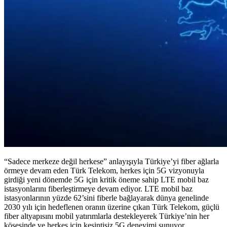
“Sadece merkeze değil herkese” anlayışıyla Türkiye’yi fiber ağlarla
örmeye devam eden Türk Telekom, herkes için 5G vizyonuyla
girdiği yeni dönemde 5G için kritik öneme sahip LTE mobil baz
istasyonlarını fiberleştirmeye devam ediyor. LTE mobil baz
istasyonlarının yüzde 62’sini fiberle bağlayarak dünya genelinde
2030 yılı için hedeflenen oranın üzerine çıkan Türk Telekom, güçlü
fiber altyapısını mobil yatırımlarla destekleyerek Türkiye’nin her
köşesinde ve herkes için kesintisiz 5G deneyimi sunuyor.