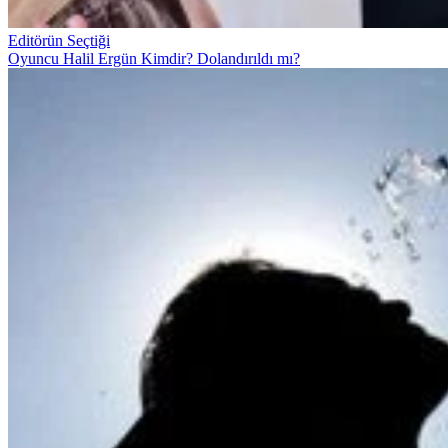
Editörün Seçtiği
Oyuncu Halil Ergün Kimdir? Dolandırıldı mı?