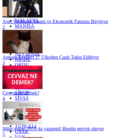
KONYA
KÜTAHYA
KİLİS
MALATYA
Aşırı Sıcakların İnsani ve Ekonomik Faturası Büyüyor
MANİSA
2
MARDİN
MERSİN
MUĞLA
MUŞ
NEVŞEHİR
Ankara Kedileri 27 Ülkeden Canlı Takip Ediliyor
NİĞDE
3
ORDU
OSMANİYE
RİZE
SAKARYA
SAMSUN
SİNOP
Cevvaz ne demek?
SİVAS
4
SİİRT
TEKİRDAĞ
TOKAT
TRABZON
TUNCELİ
Milat yazarı 2019 da yazmıştı! Bugün gerçek oluyor
UŞAK
5
VAN