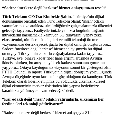
“Sadece ‘merkeze değil herkese’ hizmet anlayışımızın tescili”
Türk Telekom CEO’su Ebubekir Şahin
, “Türkiye’nin dijital
dönüşümüne öncülük eden Türk Telekom olarak ‘insan’ odaklı
yatırımlarımız ve aralıksız sürdürdüğümüz çalışmalarımızla ülkemizi
geleceğe taşıyoruz. Faaliyetlerimizle yalnızca bugünün bağlantı
ihtiyaçlarını karşılamakla kalmıyor, 5G dünyasını, yapay zeka
ekosistemini, tüm ileri teknolojileri ve milli teknoloji üretme
vizyonumuzu destekleyecek güçlü bir dijital omurga oluşturuyoruz.
Sadece ‘merkeze değil herkese’ hizmet anlayışımızla bu dijital
omurgayı Türkiye’nin en zorlu coğrafyalarına kadar taşıyoruz.
Türkiye, eve, binaya kadar fiber hane erişimi artışında Avrupa
ikincisi olurken, bu artışa en yüksek katkıyı sunmanın gururunu
yaşıyoruz. Ortaya koyduğumuz vizyonun somut bir göstergesi olan
FTTH Council’in raporu Türkiye’nin dijital dönüşüm yolculuğunda
Avrupa ölçeğinde oyun kurucu bir güç olduğunu da kanıtlıyor. Türk
Telekom olarak liderlik ettiğimiz bu yolculukta ülkemizi küresel
dijital ekonominin merkez üslerinden biri yapma hedefimize
kararlılıkla yürümeye devam edeceğiz” dedi.
“Kar odaklı değil ‘insan’ odaklı yatırımlarla, ülkemizin her
ferdine ileri teknoloji götürüyoruz”
“Sadece merkeze değil herkese” hizmet anlayışıyla 81 ilin her