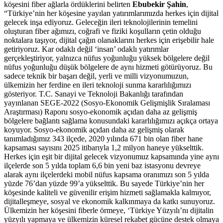
köşesini fiber ağlarla ördüklerini belirten
Ebubekir
Şahin
,
“Türkiye’nin her köşesine yayılan yatırımlarımızda herkes için dijital
gelecek inşa ediyoruz. Geleceğin ileri teknolojilerinin temelini
oluşturan fiber ağımızı, coğrafi ve fiziki koşulların çetin olduğu
noktalara taşıyor, dijital çağın olanaklarını herkes için erişebilir hale
getiriyoruz. Kar odaklı değil ‘insan’ odaklı yatırımlar
gerçekleştiriyor, yalnızca nüfus yoğunluğu yüksek bölgelere değil
nüfus yoğunluğu düşük bölgelere de aynı hizmeti götürüyoruz. Bu
sadece teknik bir başarı değil, yerli ve milli vizyonumuzun,
ülkemizin her ferdine en ileri teknoloji sunma kararlılığımızı
gösteriyor. T.C. Sanayi ve Teknoloji Bakanlığı tarafından
yayınlanan SEGE-2022 (Sosyo-Ekonomik Gelişmişlik Sıralaması
Araştırması) Raporu sosyo-ekonomik açıdan daha az gelişmiş
bölgelere bağlantı sağlama konusundaki kararlılığımızı açıkça ortaya
koyuyor. Sosyo-ekonomik açıdan daha az gelişmiş olarak
tanımladığımız 343 ilçede, 2020 yılında 671 bin olan fiber hane
kapsaması sayısını 2025 itibarıyla 1,2 milyon haneye yükselttik.
Herkes için eşit bir dijital gelecek vizyonumuz kapsamında yine aynı
ilçelerde son 5 yılda toplam 6,6 bin yeni baz istasyonu devreye
alarak aynı ilçelerdeki mobil nüfus kapsama oranımızı son 5 yılda
yüzde 76’dan yüzde 99’a yükselttik. Bu sayede Türkiye’nin her
köşesinde kaliteli ve güvenilir erişim hizmeti sağlamakla kalmıyor,
dijitalleşmeye, sosyal ve ekonomik kalkınmaya da katkı sunuyoruz.
Ülkemizin her köşesini fiberle örmeye, ‘Türkiye Yüzyılı’nı dijitalin
yüzyılı yapmaya ve ülkemizin küresel rekabet gücüne destek olmaya