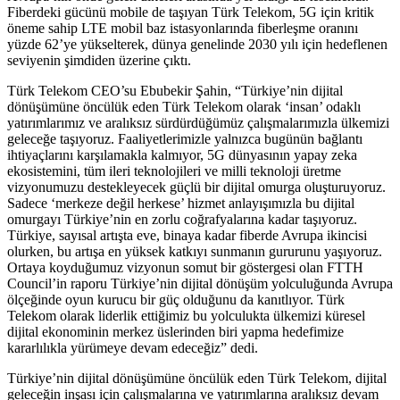
Fiberdeki gücünü mobile de taşıyan Türk Telekom, 5G için kritik
öneme sahip LTE mobil baz istasyonlarında fiberleşme oranını
yüzde 62’ye yükselterek, dünya genelinde 2030 yılı için hedeflenen
seviyenin şimdiden üzerine çıktı.
Türk Telekom CEO’su Ebubekir Şahin, “Türkiye’nin dijital
dönüşümüne öncülük eden Türk Telekom olarak ‘insan’ odaklı
yatırımlarımız ve aralıksız sürdürdüğümüz çalışmalarımızla ülkemizi
geleceğe taşıyoruz. Faaliyetlerimizle yalnızca bugünün bağlantı
ihtiyaçlarını karşılamakla kalmıyor, 5G dünyasının yapay zeka
ekosistemini, tüm ileri teknolojileri ve milli teknoloji üretme
vizyonumuzu destekleyecek güçlü bir dijital omurga oluşturuyoruz.
Sadece ‘merkeze değil herkese’ hizmet anlayışımızla bu dijital
omurgayı Türkiye’nin en zorlu coğrafyalarına kadar taşıyoruz.
Türkiye, sayısal artışta eve, binaya kadar fiberde Avrupa ikincisi
olurken, bu artışa en yüksek katkıyı sunmanın gururunu yaşıyoruz.
Ortaya koyduğumuz vizyonun somut bir göstergesi olan FTTH
Council’in raporu Türkiye’nin dijital dönüşüm yolculuğunda Avrupa
ölçeğinde oyun kurucu bir güç olduğunu da kanıtlıyor. Türk
Telekom olarak liderlik ettiğimiz bu yolculukta ülkemizi küresel
dijital ekonominin merkez üslerinden biri yapma hedefimize
kararlılıkla yürümeye devam edeceğiz” dedi.
Türkiye’nin dijital dönüşümüne öncülük eden Türk Telekom, dijital
geleceğin inşası için çalışmalarına ve yatırımlarına aralıksız devam