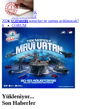
YALOVA
YOZGAT
ZONGULDAK
ÇANAKKALE
2026 LGS tercih sonuçları ne zaman açıklanacak?
ÇANKIRI
6
ÇORUM
İSTANBUL
İZMİR
ŞANLIURFA
ŞIRNAK
Yükleniyor...
Son Haberler