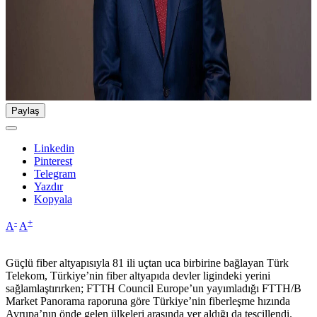
Paylaş
Linkedin
Pinterest
Telegram
Yazdır
Kopyala
-
+
A
A
Güçlü fiber altyapısıyla 81 ili uçtan uca birbirine bağlayan Türk
Telekom, Türkiye’nin fiber altyapıda devler ligindeki yerini
sağlamlaştırırken; FTTH Council Europe’un yayımladığı FTTH/B
Market Panorama raporuna göre Türkiye’nin fiberleşme hızında
Avrupa’nın önde gelen ülkeleri arasında yer aldığı da tescillendi.