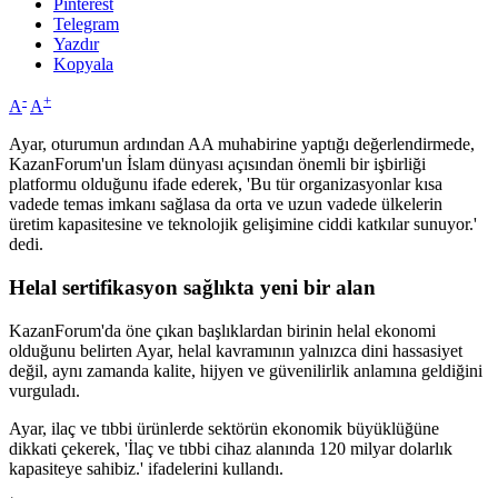
Pinterest
Telegram
Yazdır
Kopyala
-
+
A
A
Ayar, oturumun ardından AA muhabirine yaptığı değerlendirmede,
KazanForum'un İslam dünyası açısından önemli bir işbirliği
platformu olduğunu ifade ederek, 'Bu tür organizasyonlar kısa
vadede temas imkanı sağlasa da orta ve uzun vadede ülkelerin
üretim kapasitesine ve teknolojik gelişimine ciddi katkılar sunuyor.'
dedi.
Helal sertifikasyon sağlıkta yeni bir alan
KazanForum'da öne çıkan başlıklardan birinin helal ekonomi
olduğunu belirten Ayar, helal kavramının yalnızca dini hassasiyet
değil, aynı zamanda kalite, hijyen ve güvenilirlik anlamına geldiğini
vurguladı.
Ayar, ilaç ve tıbbi ürünlerde sektörün ekonomik büyüklüğüne
dikkati çekerek, 'İlaç ve tıbbi cihaz alanında 120 milyar dolarlık
kapasiteye sahibiz.' ifadelerini kullandı.