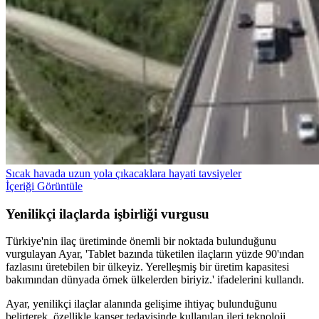
Sıcak havada uzun yola çıkacaklara hayati tavsiyeler
İçeriği Görüntüle
Yenilikçi ilaçlarda işbirliği vurgusu
Türkiye'nin ilaç üretiminde önemli bir noktada bulunduğunu
vurgulayan Ayar, 'Tablet bazında tüketilen ilaçların yüzde 90'ından
fazlasını üretebilen bir ülkeyiz. Yerelleşmiş bir üretim kapasitesi
bakımından dünyada örnek ülkelerden biriyiz.' ifadelerini kullandı.
Ayar, yenilikçi ilaçlar alanında gelişime ihtiyaç bulunduğunu
belirterek, özellikle kanser tedavisinde kullanılan ileri teknoloji