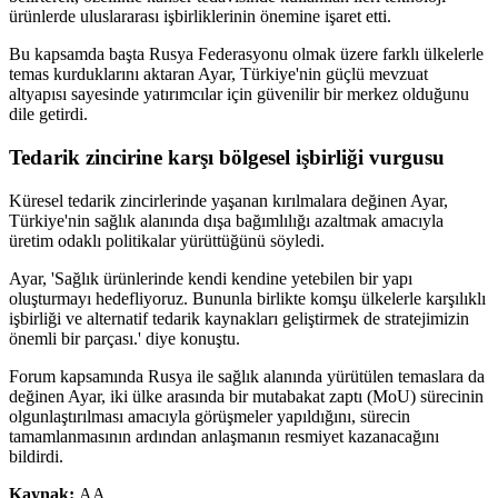
ürünlerde uluslararası işbirliklerinin önemine işaret etti.
Bu kapsamda başta Rusya Federasyonu olmak üzere farklı ülkelerle
temas kurduklarını aktaran Ayar, Türkiye'nin güçlü mevzuat
altyapısı sayesinde yatırımcılar için güvenilir bir merkez olduğunu
dile getirdi.
Tedarik zincirine karşı bölgesel işbirliği vurgusu
Küresel tedarik zincirlerinde yaşanan kırılmalara değinen Ayar,
Türkiye'nin sağlık alanında dışa bağımlılığı azaltmak amacıyla
üretim odaklı politikalar yürüttüğünü söyledi.
Ayar, 'Sağlık ürünlerinde kendi kendine yetebilen bir yapı
oluşturmayı hedefliyoruz. Bununla birlikte komşu ülkelerle karşılıklı
işbirliği ve alternatif tedarik kaynakları geliştirmek de stratejimizin
önemli bir parçası.' diye konuştu.
Forum kapsamında Rusya ile sağlık alanında yürütülen temaslara da
değinen Ayar, iki ülke arasında bir mutabakat zaptı (MoU) sürecinin
olgunlaştırılması amacıyla görüşmeler yapıldığını, sürecin
tamamlanmasının ardından anlaşmanın resmiyet kazanacağını
bildirdi.
Kaynak:
AA