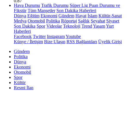
0.87
Hava Durumu
Trafik Durumu
Süper Lig Puan Durumu ve
Fikstür
Tüm Manşetler
Son Dakika Haberleri
Dünya
Eğitim
Ekonomi
Gündem
Hayat
İslam
Kültür-Sanat
Medya
Otomobil
Politika
Röportaj
Sağlık
Seyahat
Siyaset
Son Dakika
Spor
Videolar
Teknoloji
Trend
Yaşam
Yurt
Haberleri
Facebook
Twitter
Instagram
Youtube
Künye / İletişim
Bize Ulaşın
RSS Bağlantıları
Üyelik Girişi
Gündem
Politika
Dünya
Ekonomi
Otomobil
Spor
Kültür
Resmi İlan