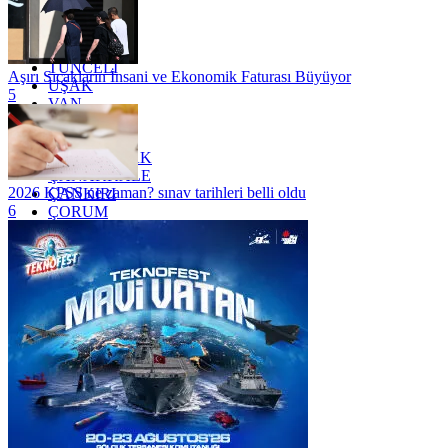
TEKİRDAĞ
TOKAT
TRABZON
TUNCELİ
Aşırı Sıcakların İnsani ve Ekonomik Faturası Büyüyor
UŞAK
5
VAN
YALOVA
YOZGAT
ZONGULDAK
ÇANAKKALE
2026 KPSS ne zaman? sınav tarihleri belli oldu
ÇANKIRI
6
ÇORUM
İSTANBUL
İZMİR
ŞANLIURFA
ŞIRNAK