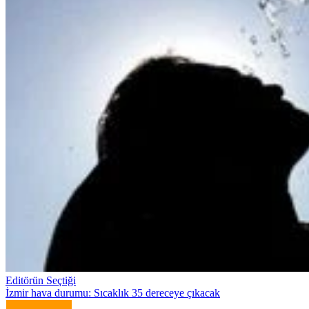
Editörün Seçtiği
İzmir hava durumu: Sıcaklık 35 dereceye çıkacak