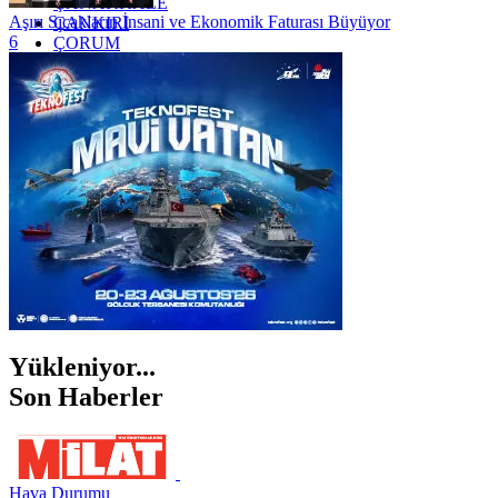
ÇANAKKALE
Aşırı Sıcakların İnsani ve Ekonomik Faturası Büyüyor
ÇANKIRI
6
ÇORUM
İSTANBUL
İZMİR
ŞANLIURFA
ŞIRNAK
Yükleniyor...
Son Haberler
Hava Durumu