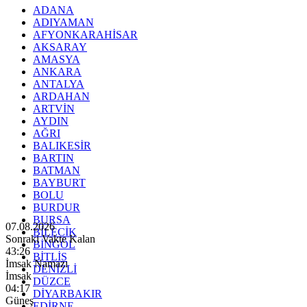
ADANA
ADIYAMAN
AFYONKARAHİSAR
AKSARAY
AMASYA
ANKARA
ANTALYA
ARDAHAN
ARTVİN
AYDIN
AĞRI
BALIKESİR
BARTIN
BATMAN
BAYBURT
BOLU
BURDUR
BURSA
07.08.2026
BİLECİK
Sonraki Vakte Kalan
BİNGÖL
43:24
BİTLİS
İmsak Namazı
DENİZLİ
İmsak
DÜZCE
04:17
DİYARBAKIR
Güneş
EDİRNE