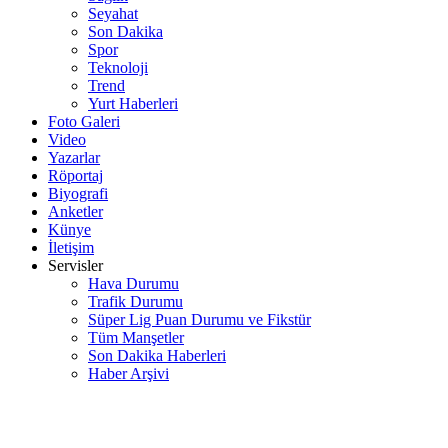
Seyahat
Son Dakika
Spor
Teknoloji
Trend
Yurt Haberleri
Foto Galeri
Video
Yazarlar
Röportaj
Biyografi
Anketler
Künye
İletişim
Servisler
Hava Durumu
Trafik Durumu
Süper Lig Puan Durumu ve Fikstür
Tüm Manşetler
Son Dakika Haberleri
Haber Arşivi