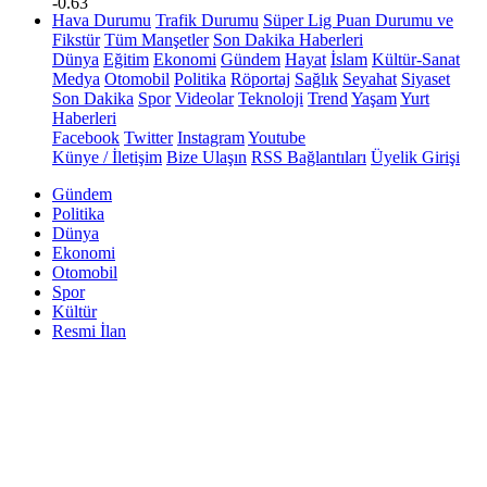
-0.63
Hava Durumu
Trafik Durumu
Süper Lig Puan Durumu ve
Fikstür
Tüm Manşetler
Son Dakika Haberleri
Dünya
Eğitim
Ekonomi
Gündem
Hayat
İslam
Kültür-Sanat
Medya
Otomobil
Politika
Röportaj
Sağlık
Seyahat
Siyaset
Son Dakika
Spor
Videolar
Teknoloji
Trend
Yaşam
Yurt
Haberleri
Facebook
Twitter
Instagram
Youtube
Künye / İletişim
Bize Ulaşın
RSS Bağlantıları
Üyelik Girişi
Gündem
Politika
Dünya
Ekonomi
Otomobil
Spor
Kültür
Resmi İlan