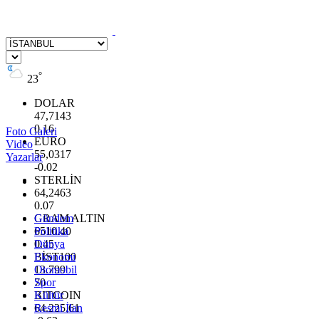
°
23
DOLAR
47,7143
0.16
Foto Galeri
EURO
Video
55,0317
Yazarlar
-0.02
STERLİN
64,2463
0.07
GRAM ALTIN
Gündem
6510.40
Politika
0.45
Dünya
BİST100
Ekonomi
13.799
Otomobil
70
Spor
BITCOIN
Kültür
64.225,61
Resmi İlan