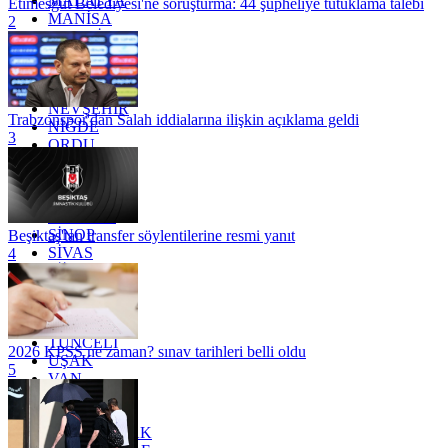
MALATYA
Etimesgut Belediyesi'ne soruşturma: 44 şüpheliye tutuklama talebi
MANİSA
2
MARDİN
MERSİN
MUĞLA
MUŞ
NEVŞEHİR
Trabzonspor'dan Salah iddialarına ilişkin açıklama geldi
NİĞDE
3
ORDU
OSMANİYE
RİZE
SAKARYA
SAMSUN
SİNOP
Beşiktaş'tan transfer söylentilerine resmi yanıt
SİVAS
4
SİİRT
TEKİRDAĞ
TOKAT
TRABZON
TUNCELİ
2026 KPSS ne zaman? sınav tarihleri belli oldu
UŞAK
5
VAN
YALOVA
YOZGAT
ZONGULDAK