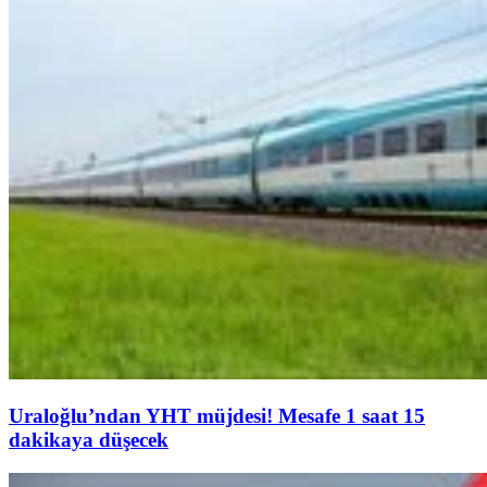
Uraloğlu’ndan YHT müjdesi! Mesafe 1 saat 15
dakikaya düşecek