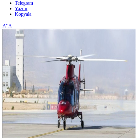
Telegram
Yazdır
Kopyala
-
+
A
A