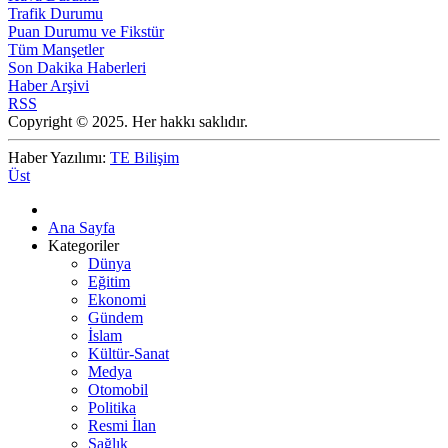
Trafik Durumu
Puan Durumu ve Fikstür
Tüm Manşetler
Son Dakika Haberleri
Haber Arşivi
RSS
Copyright © 2025. Her hakkı saklıdır.
Haber Yazılımı:
TE Bilişim
Üst
Ana Sayfa
Kategoriler
Dünya
Eğitim
Ekonomi
Gündem
İslam
Kültür-Sanat
Medya
Otomobil
Politika
Resmi İlan
Sağlık